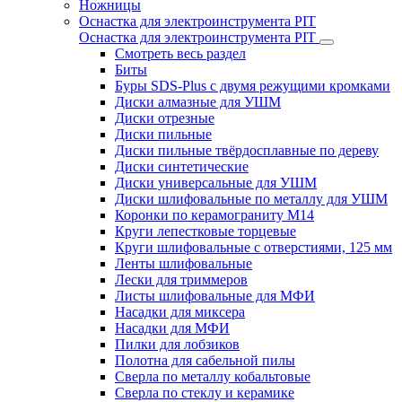
Ножницы
Оснастка для электроинструмента PIT
Оснастка для электроинструмента PIT
Смотреть весь раздел
Биты
Буры SDS-Plus c двумя режущими кромками
Диски алмазные для УШМ
Диски отрезные
Диски пильные
Диски пильные твёрдосплавные по дереву
Диски синтетические
Диски универсальные для УШМ
Диски шлифовальные по металлу для УШМ
Коронки по керамограниту M14
Круги лепестковые торцевые
Круги шлифовальные с отверстиями, 125 мм
Ленты шлифовальные
Лески для триммеров
Листы шлифовальные для МФИ
Насадки для миксера
Насадки для МФИ
Пилки для лобзиков
Полотна для сабельной пилы
Сверла по металлу кобальтовые
Сверла по стеклу и керамике