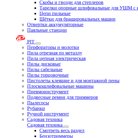
Скобы и гвозди для степлеров
Тарелки опорные шлифовальные для УШМ с 
Цепи пильные
Щётки для брашировальных машин
Отвертки аккумуляторные
Паяльные станции
PIT
Перфораторы и молотки
Пила отрезная по металлу
Пила цепная электрическая
Пилы дисковые
Пилы сабельные
Пилы торцовочные
Пистолеты клеящие и для монтажной пены
Плоскошлифовальные машины
Пневмоинструмент
Подвесные ремни для триммеров
Пылесосы
Рубанки
Ручной инструмент
Садовая техника
Садовая техника
Смотреть весь раздел
Бензотриммеры