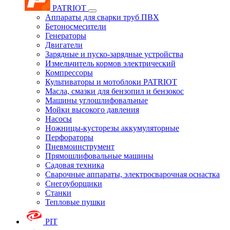
PATRIOT
Аппараты для сварки труб ПВХ
Бетоносмесители
Генераторы
Двигатели
Зарядные и пуско-зарядные устройства
Измельчитель кормов электрический
Компрессоры
Культиваторы и мотоблоки PATRIOT
Масла, смазки для бензопил и бензокос
Машины углошлифовальные
Мойки высокого давления
Насосы
Ножницы-кусторезы аккумуляторные
Перфораторы
Пневмоинструмент
Прямошлифовальные машины
Садовая техника
Сварочные аппараты, электросварочная оснастка
Снегоуборщики
Станки
Тепловые пушки
PIT