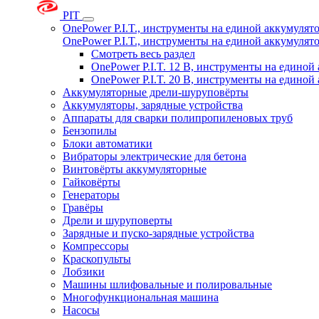
PIT
OnePower P.I.T., инструменты на единой аккумуля
OnePower P.I.T., инструменты на единой аккумуля
Смотреть весь раздел
OnePower P.I.T. 12 В, инструменты на едино
OnePower P.I.T. 20 В, инструменты на едино
Аккумуляторные дрели-шуруповёрты
Аккумуляторы, зарядные устройства
Аппараты для сварки полипропиленовых труб
Бензопилы
Блоки автоматики
Вибраторы электрические для бетона
Винтовёрты аккумуляторные
Гайковёрты
Генераторы
Гравёры
Дрели и шуруповерты
Зарядные и пуско-зарядные устройства
Компрессоры
Краскопульты
Лобзики
Машины шлифовальные и полировальные
Многофункциональная машина
Насосы