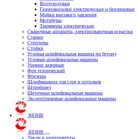
Воздуходувки
Газонокосилки электрические и бензиновые
Мойки высокого давления
Мотобуры
Триммеры электрические
Сварочные аппараты, электросварочная оснастка
Станки
Степлеры
Стойки
Угловая шлифовальная машина по бетону
Угловые шлифовальные машины
Уровни лазерные
Фен технический
Фрезеры
Шлифмашина для стен и потолков
Штроборез
Щеточные шлифовальные машины
Эксцентриковые шлифовальные машины
REBIR
REBIR
Дрели и шуруповёрты