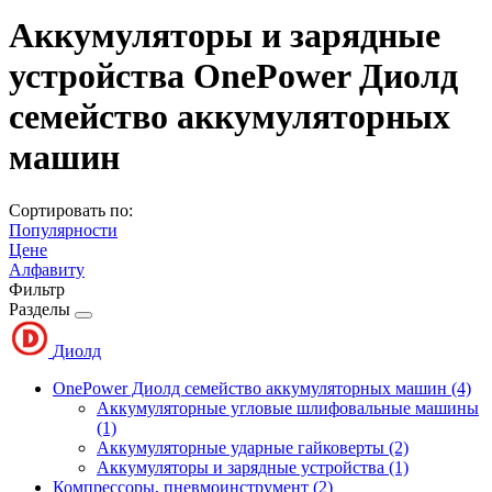
Аккумуляторы и зарядные
устройства OnePower Диолд
семейство аккумуляторных
машин
Сортировать по:
Популярности
Цене
Алфавиту
Фильтр
Разделы
Диолд
OnePower Диолд семейство аккумуляторных машин
(4)
Аккумуляторные угловые шлифовальные машины
(1)
Аккумуляторные ударные гайковерты
(2)
Аккумуляторы и зарядные устройства
(1)
Компрессоры, пневмоинструмент
(2)