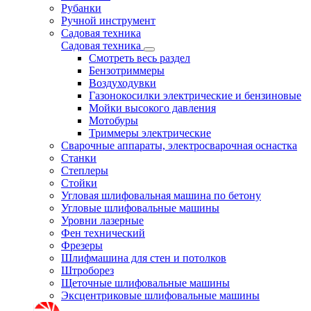
Рубанки
Ручной инструмент
Садовая техника
Садовая техника
Смотреть весь раздел
Бензотриммеры
Воздуходувки
Газонокосилки электрические и бензиновые
Мойки высокого давления
Мотобуры
Триммеры электрические
Сварочные аппараты, электросварочная оснастка
Станки
Степлеры
Стойки
Угловая шлифовальная машина по бетону
Угловые шлифовальные машины
Уровни лазерные
Фен технический
Фрезеры
Шлифмашина для стен и потолков
Штроборез
Щеточные шлифовальные машины
Эксцентриковые шлифовальные машины