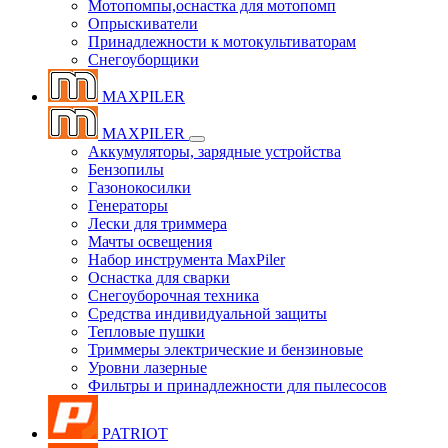
Мотопомпы,оснастка для мотопомп
Опрыскиватели
Принадлежности к мотокультиваторам
Снегоуборщики
MAXPILER
MAXPILER
Аккумуляторы, зарядные устройства
Бензопилы
Газонокосилки
Генераторы
Лески для триммера
Мачты освещения
Набор инструмента MaxPiler
Оснастка для сварки
Снегоуборочная техника
Средства индивидуальной защиты
Тепловые пушки
Триммеры электрические и бензиновые
Уровни лазерные
Фильтры и принадлежности для пылесосов
PATRIOT