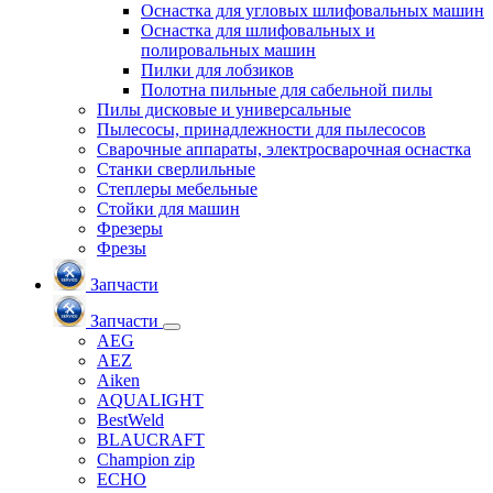
Оснастка для угловых шлифовальных машин
Оснастка для шлифовальных и
полировальных машин
Пилки для лобзиков
Полотна пильные для сабельной пилы
Пилы дисковые и универсальные
Пылесосы, принадлежности для пылесосов
Сварочные аппараты, электросварочная оснастка
Станки сверлильные
Степлеры мебельные
Стойки для машин
Фрезеры
Фрезы
Запчасти
Запчасти
AEG
AEZ
Aiken
AQUALIGHT
BestWeld
BLAUCRAFT
Champion zip
ECHO