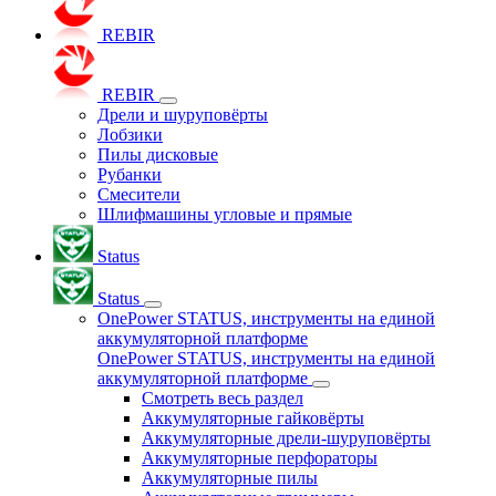
REBIR
REBIR
Дрели и шуруповёрты
Лобзики
Пилы дисковые
Рубанки
Смесители
Шлифмашины угловые и прямые
Status
Status
OnePower STATUS, инструменты на единой
аккумуляторной платформе
OnePower STATUS, инструменты на единой
аккумуляторной платформе
Смотреть весь раздел
Аккумуляторные гайковёрты
Аккумуляторные дрели-шуруповёрты
Аккумуляторные перфораторы
Аккумуляторные пилы