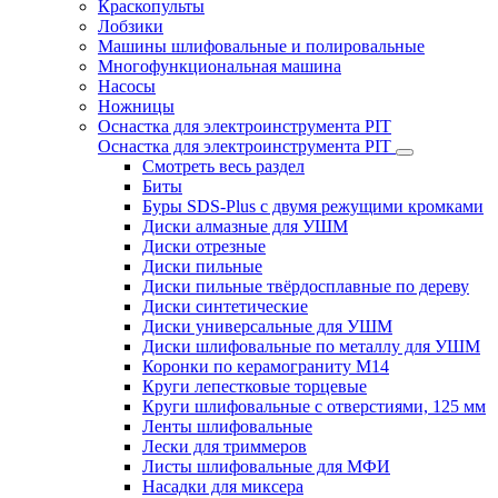
Краскопульты
Лобзики
Машины шлифовальные и полировальные
Многофункциональная машина
Насосы
Ножницы
Оснастка для электроинструмента PIT
Оснастка для электроинструмента PIT
Смотреть весь раздел
Биты
Буры SDS-Plus c двумя режущими кромками
Диски алмазные для УШМ
Диски отрезные
Диски пильные
Диски пильные твёрдосплавные по дереву
Диски синтетические
Диски универсальные для УШМ
Диски шлифовальные по металлу для УШМ
Коронки по керамограниту M14
Круги лепестковые торцевые
Круги шлифовальные с отверстиями, 125 мм
Ленты шлифовальные
Лески для триммеров
Листы шлифовальные для МФИ
Насадки для миксера