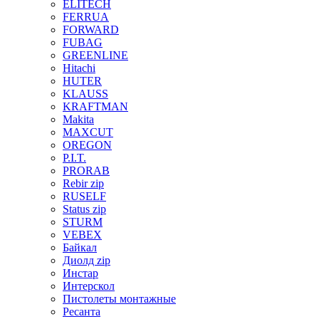
ELITECH
FERRUA
FORWARD
FUBAG
GREENLINE
Hitachi
HUTER
KLAUSS
KRAFTMAN
Makita
MAXCUT
OREGON
P.I.T.
PRORAB
Rebir zip
RUSELF
Status zip
STURM
VEBEX
Байкал
Диолд zip
Инстар
Интерскол
Пистолеты монтажные
Ресанта