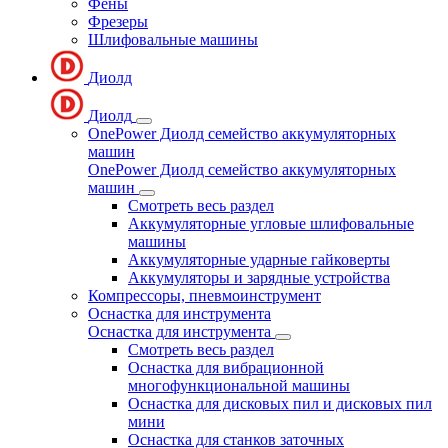
Фены
Фрезеры
Шлифовальные машины
Диолд
Диолд
OnePower Диолд семейство аккумуляторных
машин
OnePower Диолд семейство аккумуляторных
машин
Смотреть весь раздел
Аккумуляторные угловые шлифовальные
машины
Аккумуляторные ударные гайковерты
Аккумуляторы и зарядные устройства
Компрессоры, пневмоинструмент
Оснастка для инструмента
Оснастка для инструмента
Смотреть весь раздел
Оснастка для вибрационной
многофункциональной машины
Оснастка для дисковых пил и дисковых пил
мини
Оснастка для станков заточных