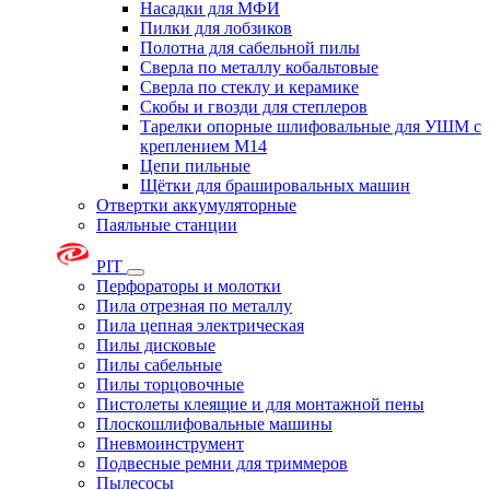
Насадки для МФИ
Пилки для лобзиков
Полотна для сабельной пилы
Сверла по металлу кобальтовые
Сверла по стеклу и керамике
Скобы и гвозди для степлеров
Тарелки опорные шлифовальные для УШМ с
креплением М14
Цепи пильные
Щётки для брашировальных машин
Отвертки аккумуляторные
Паяльные станции
PIT
Перфораторы и молотки
Пила отрезная по металлу
Пила цепная электрическая
Пилы дисковые
Пилы сабельные
Пилы торцовочные
Пистолеты клеящие и для монтажной пены
Плоскошлифовальные машины
Пневмоинструмент
Подвесные ремни для триммеров
Пылесосы