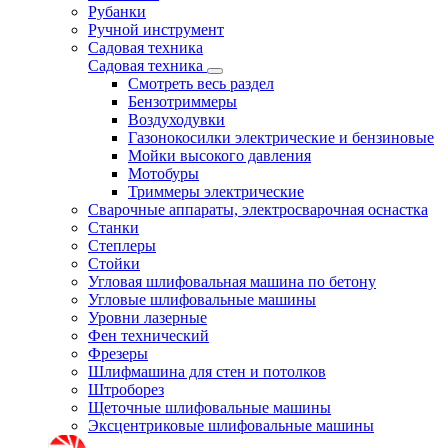
Рубанки
Ручной инструмент
Садовая техника
Садовая техника
Смотреть весь раздел
Бензотриммеры
Воздуходувки
Газонокосилки электрические и бензиновые
Мойки высокого давления
Мотобуры
Триммеры электрические
Сварочные аппараты, электросварочная оснастка
Станки
Степлеры
Стойки
Угловая шлифовальная машина по бетону
Угловые шлифовальные машины
Уровни лазерные
Фен технический
Фрезеры
Шлифмашина для стен и потолков
Штроборез
Щеточные шлифовальные машины
Эксцентриковые шлифовальные машины