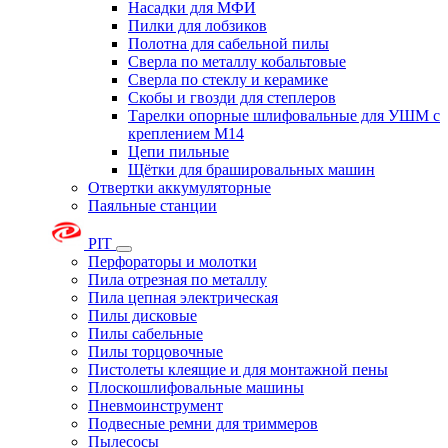
Насадки для МФИ
Пилки для лобзиков
Полотна для сабельной пилы
Сверла по металлу кобальтовые
Сверла по стеклу и керамике
Скобы и гвозди для степлеров
Тарелки опорные шлифовальные для УШМ с
креплением М14
Цепи пильные
Щётки для брашировальных машин
Отвертки аккумуляторные
Паяльные станции
PIT
Перфораторы и молотки
Пила отрезная по металлу
Пила цепная электрическая
Пилы дисковые
Пилы сабельные
Пилы торцовочные
Пистолеты клеящие и для монтажной пены
Плоскошлифовальные машины
Пневмоинструмент
Подвесные ремни для триммеров
Пылесосы