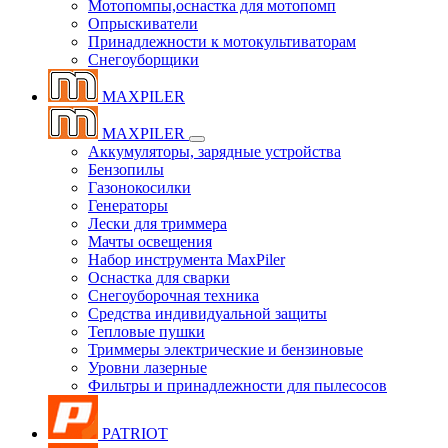
Мотопомпы,оснастка для мотопомп
Опрыскиватели
Принадлежности к мотокультиваторам
Снегоуборщики
MAXPILER
MAXPILER
Аккумуляторы, зарядные устройства
Бензопилы
Газонокосилки
Генераторы
Лески для триммера
Мачты освещения
Набор инструмента MaxPiler
Оснастка для сварки
Снегоуборочная техника
Средства индивидуальной защиты
Тепловые пушки
Триммеры электрические и бензиновые
Уровни лазерные
Фильтры и принадлежности для пылесосов
PATRIOT