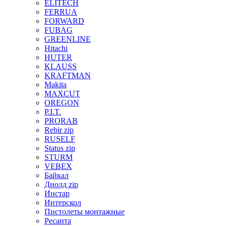
ELITECH
FERRUA
FORWARD
FUBAG
GREENLINE
Hitachi
HUTER
KLAUSS
KRAFTMAN
Makita
MAXCUT
OREGON
P.I.T.
PRORAB
Rebir zip
RUSELF
Status zip
STURM
VEBEX
Байкал
Диолд zip
Инстар
Интерскол
Пистолеты монтажные
Ресанта