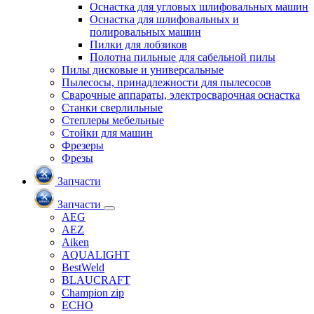
Оснастка для угловых шлифовальных машин
Оснастка для шлифовальных и
полировальных машин
Пилки для лобзиков
Полотна пильные для сабельной пилы
Пилы дисковые и универсальные
Пылесосы, принадлежности для пылесосов
Сварочные аппараты, электросварочная оснастка
Станки сверлильные
Степлеры мебельные
Стойки для машин
Фрезеры
Фрезы
Запчасти
Запчасти
AEG
AEZ
Aiken
AQUALIGHT
BestWeld
BLAUCRAFT
Champion zip
ECHO