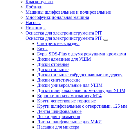
Краскопульты
Лобзики
Машины шлифовальные и полировальные
Многофункциональная машина
Насосы
Ножницы
Оснастка для электроинструмента PIT
Оснастка для электроинструмента PIT
Смотреть весь раздел
Биты
Буры SDS-Plus c двумя режущими кромками
Диски алмазные для УШМ
Диски отрезные
Диски пильные
Диски пильные твёрдосплавные по дереву
Диски синтетические
Диски универсальные для УШМ
Диски шлифовальные по металлу для УШМ
Коронки по керамограниту M14
Круги лепестковые торцевые
Круги шлифовальные с отверстиями, 125 мм
Ленты шлифовальные
Лески для триммеров
Листы шлифовальные для МФИ
Насадки для миксера