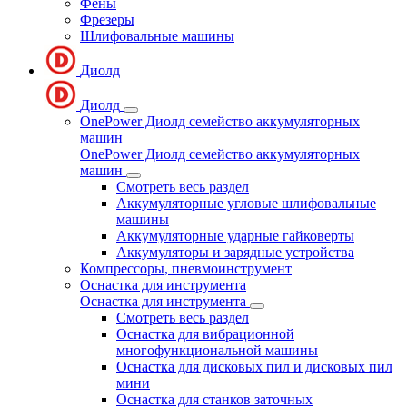
Фены
Фрезеры
Шлифовальные машины
Диолд
Диолд
OnePower Диолд семейство аккумуляторных
машин
OnePower Диолд семейство аккумуляторных
машин
Смотреть весь раздел
Аккумуляторные угловые шлифовальные
машины
Аккумуляторные ударные гайковерты
Аккумуляторы и зарядные устройства
Компрессоры, пневмоинструмент
Оснастка для инструмента
Оснастка для инструмента
Смотреть весь раздел
Оснастка для вибрационной
многофункциональной машины
Оснастка для дисковых пил и дисковых пил
мини
Оснастка для станков заточных