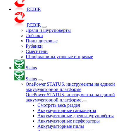
REBIR
REBIR
Дрели и шуруповёрты
Лобзики
Пилы дисковые
Рубанки
Смесители
Шлифмашины угловые и прямые
Status
Status
OnePower STATUS, инструменты на единой
аккумуляторной платформе
OnePower STATUS, инструменты на единой
аккумуляторной платформе
Смотреть весь раздел
Аккумуляторные гайковёрты
Аккумуляторные дрели-шуруповёрты
Аккумуляторные перфораторы
Аккумуляторные пилы