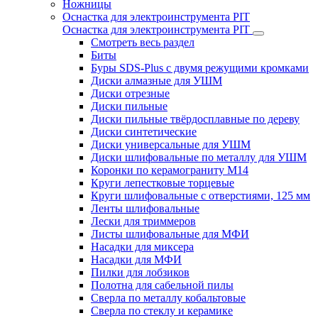
Ножницы
Оснастка для электроинструмента PIT
Оснастка для электроинструмента PIT
Смотреть весь раздел
Биты
Буры SDS-Plus c двумя режущими кромками
Диски алмазные для УШМ
Диски отрезные
Диски пильные
Диски пильные твёрдосплавные по дереву
Диски синтетические
Диски универсальные для УШМ
Диски шлифовальные по металлу для УШМ
Коронки по керамограниту M14
Круги лепестковые торцевые
Круги шлифовальные с отверстиями, 125 мм
Ленты шлифовальные
Лески для триммеров
Листы шлифовальные для МФИ
Насадки для миксера
Насадки для МФИ
Пилки для лобзиков
Полотна для сабельной пилы
Сверла по металлу кобальтовые
Сверла по стеклу и керамике