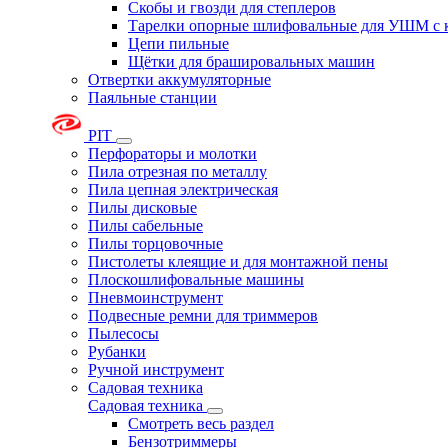
Скобы и гвозди для степлеров
Тарелки опорные шлифовальные для УШМ с 
Цепи пильные
Щётки для брашировальных машин
Отвертки аккумуляторные
Паяльные станции
PIT
Перфораторы и молотки
Пила отрезная по металлу
Пила цепная электрическая
Пилы дисковые
Пилы сабельные
Пилы торцовочные
Пистолеты клеящие и для монтажной пены
Плоскошлифовальные машины
Пневмоинструмент
Подвесные ремни для триммеров
Пылесосы
Рубанки
Ручной инструмент
Садовая техника
Садовая техника
Смотреть весь раздел
Бензотриммеры