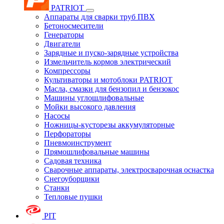
PATRIOT
Аппараты для сварки труб ПВХ
Бетоносмесители
Генераторы
Двигатели
Зарядные и пуско-зарядные устройства
Измельчитель кормов электрический
Компрессоры
Культиваторы и мотоблоки PATRIOT
Масла, смазки для бензопил и бензокос
Машины углошлифовальные
Мойки высокого давления
Насосы
Ножницы-кусторезы аккумуляторные
Перфораторы
Пневмоинструмент
Прямошлифовальные машины
Садовая техника
Сварочные аппараты, электросварочная оснастка
Снегоуборщики
Станки
Тепловые пушки
PIT