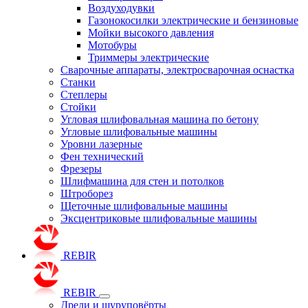
Воздуходувки
Газонокосилки электрические и бензиновые
Мойки высокого давления
Мотобуры
Триммеры электрические
Сварочные аппараты, электросварочная оснастка
Станки
Степлеры
Стойки
Угловая шлифовальная машина по бетону
Угловые шлифовальные машины
Уровни лазерные
Фен технический
Фрезеры
Шлифмашина для стен и потолков
Штроборез
Щеточные шлифовальные машины
Эксцентриковые шлифовальные машины
REBIR
REBIR
Дрели и шуруповёрты