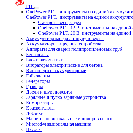
PIT
OnePower P.I.T., инструменты на единой аккумуля
OnePower P.I.T., инструменты на единой аккумуля
Смотреть весь раздел
OnePower P.I.T. 12 В, инструменты на едино
OnePower P.I.T. 20 В, инструменты на едино
Аккумуляторные дрели-шуруповёрты
Аккумуляторы, зарядные устройства
Аппараты для сварки полипропиленовых труб
Бензопилы
Блоки автоматики
Вибраторы электрические для бетона
Винтовёрты аккумуляторные
Гайковёрты
Генераторы
Гравёры
Дрели и шуруповерты
Зарядные и пуско-зарядные устройства
Компрессоры
Краскопульты
Лобзики
Машины шлифовальные и полировальные
Многофункциональная машина
Насосы