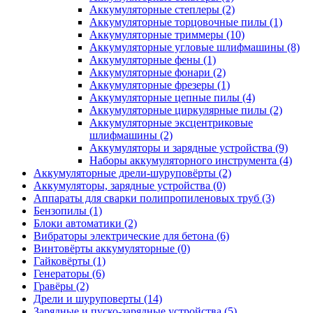
Аккумуляторные степлеры
(2)
Аккумуляторные торцовочные пилы
(1)
Аккумуляторные триммеры
(10)
Аккумуляторные угловые шлифмашины
(8)
Аккумуляторные фены
(1)
Аккумуляторные фонари
(2)
Аккумуляторные фрезеры
(1)
Аккумуляторные цепные пилы
(4)
Аккумуляторные циркулярные пилы
(2)
Аккумуляторные эксцентриковые
шлифмашины
(2)
Аккумуляторы и зарядные устройства
(9)
Наборы аккумуляторного инструмента
(4)
Аккумуляторные дрели-шуруповёрты
(2)
Аккумуляторы, зарядные устройства
(0)
Аппараты для сварки полипропиленовых труб
(3)
Бензопилы
(1)
Блоки автоматики
(2)
Вибраторы электрические для бетона
(6)
Винтовёрты аккумуляторные
(0)
Гайковёрты
(1)
Генераторы
(6)
Гравёры
(2)
Дрели и шуруповерты
(14)
Зарядные и пуско-зарядные устройства
(5)