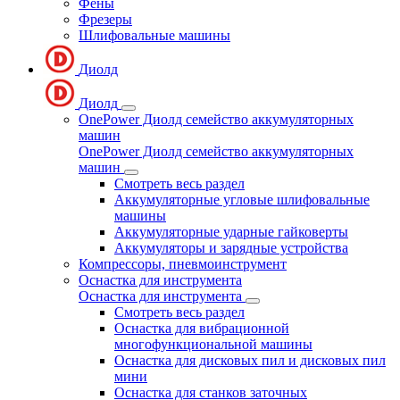
Фены
Фрезеры
Шлифовальные машины
Диолд
Диолд
OnePower Диолд семейство аккумуляторных
машин
OnePower Диолд семейство аккумуляторных
машин
Смотреть весь раздел
Аккумуляторные угловые шлифовальные
машины
Аккумуляторные ударные гайковерты
Аккумуляторы и зарядные устройства
Компрессоры, пневмоинструмент
Оснастка для инструмента
Оснастка для инструмента
Смотреть весь раздел
Оснастка для вибрационной
многофункциональной машины
Оснастка для дисковых пил и дисковых пил
мини
Оснастка для станков заточных