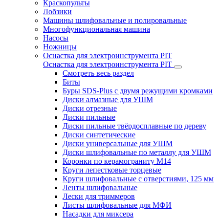
Краскопульты
Лобзики
Машины шлифовальные и полировальные
Многофункциональная машина
Насосы
Ножницы
Оснастка для электроинструмента PIT
Оснастка для электроинструмента PIT
Смотреть весь раздел
Биты
Буры SDS-Plus c двумя режущими кромками
Диски алмазные для УШМ
Диски отрезные
Диски пильные
Диски пильные твёрдосплавные по дереву
Диски синтетические
Диски универсальные для УШМ
Диски шлифовальные по металлу для УШМ
Коронки по керамограниту M14
Круги лепестковые торцевые
Круги шлифовальные с отверстиями, 125 мм
Ленты шлифовальные
Лески для триммеров
Листы шлифовальные для МФИ
Насадки для миксера