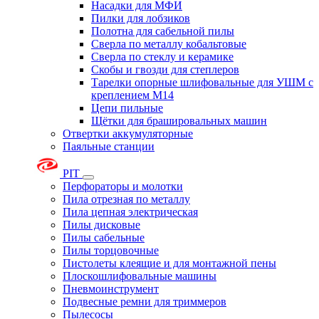
Насадки для МФИ
Пилки для лобзиков
Полотна для сабельной пилы
Сверла по металлу кобальтовые
Сверла по стеклу и керамике
Скобы и гвозди для степлеров
Тарелки опорные шлифовальные для УШМ с
креплением М14
Цепи пильные
Щётки для брашировальных машин
Отвертки аккумуляторные
Паяльные станции
PIT
Перфораторы и молотки
Пила отрезная по металлу
Пила цепная электрическая
Пилы дисковые
Пилы сабельные
Пилы торцовочные
Пистолеты клеящие и для монтажной пены
Плоскошлифовальные машины
Пневмоинструмент
Подвесные ремни для триммеров
Пылесосы