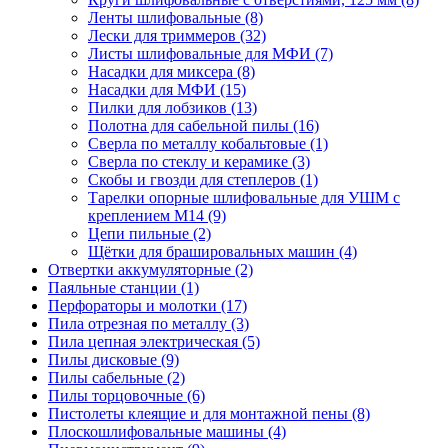
Ленты шлифовальные
(8)
Лески для триммеров
(32)
Листы шлифовальные для МФИ
(7)
Насадки для миксера
(8)
Насадки для МФИ
(15)
Пилки для лобзиков
(13)
Полотна для сабельной пилы
(16)
Сверла по металлу кобальтовые
(1)
Сверла по стеклу и керамике
(3)
Скобы и гвозди для степлеров
(1)
Тарелки опорные шлифовальные для УШМ с
креплением М14
(9)
Цепи пильные
(2)
Щётки для брашировальных машин
(4)
Отвертки аккумуляторные
(2)
Паяльные станции
(1)
Перфораторы и молотки
(17)
Пила отрезная по металлу
(3)
Пила цепная электрическая
(5)
Пилы дисковые
(9)
Пилы сабельные
(2)
Пилы торцовочные
(6)
Пистолеты клеящие и для монтажной пены
(8)
Плоскошлифовальные машины
(4)