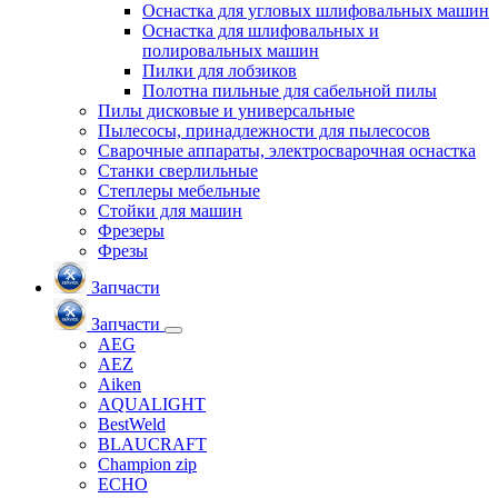
Оснастка для угловых шлифовальных машин
Оснастка для шлифовальных и
полировальных машин
Пилки для лобзиков
Полотна пильные для сабельной пилы
Пилы дисковые и универсальные
Пылесосы, принадлежности для пылесосов
Сварочные аппараты, электросварочная оснастка
Станки сверлильные
Степлеры мебельные
Стойки для машин
Фрезеры
Фрезы
Запчасти
Запчасти
AEG
AEZ
Aiken
AQUALIGHT
BestWeld
BLAUCRAFT
Champion zip
ECHO