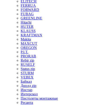
ELITECH
FERRUA
FORWARD
FUBAG
GREENLINE
Hitachi
HUTER
KLAUSS
KRAFTMAN
Makita
MAXCUT
OREGON
P.I.T.
PRORAB
Rebir zip
RUSELF
Status zip
STURM
VEBEX
Байкал
Диолд zip
Инстар
Интерскол
Пистолеты монтажные
Ресанта