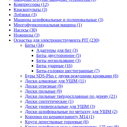
Компрессоры
(12)
Краскопульты
(3)
Лобзики
(3)
Машины шлифовальные и полировальные
(3)
Многофункциональная машина
(1)
Насосы
(30)
Ножницы
(3)
Оснастка для электроинструмента PIT
(230)
Биты
(34)
Адаптеры для бит
(3)
Биты двусторонние
(5)
Биты нескользящие
(3)
Биты ударные
(16)
Биты-головки шестигранные
(7)
Буры SDS-Plus c двумя режущими кромками
(6)
Диски алмазные для УШМ
(11)
Диски отрезные
(9)
Диски пильные
(9)
Диски пильные твёрдосплавные по дереву
(21)
Диски синтетические
(1)
Диски универсальные для УШМ
(3)
Диски шлифовальные по металлу для УШМ
(2)
Коронки по керамограниту M14
(1)
Круги лепестковые торцевые
(6)
Круги шлифовальные с отверстиями, 125 мм
(8)