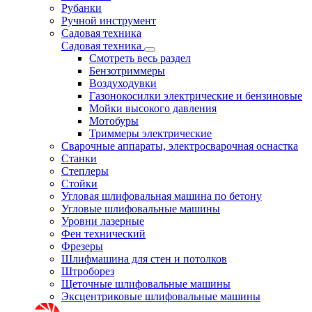
Рубанки
Ручной инструмент
Садовая техника
Садовая техника
Смотреть весь раздел
Бензотриммеры
Воздуходувки
Газонокосилки электрические и бензиновые
Мойки высокого давления
Мотобуры
Триммеры электрические
Сварочные аппараты, электросварочная оснастка
Станки
Степлеры
Стойки
Угловая шлифовальная машина по бетону
Угловые шлифовальные машины
Уровни лазерные
Фен технический
Фрезеры
Шлифмашина для стен и потолков
Штроборез
Щеточные шлифовальные машины
Эксцентриковые шлифовальные машины