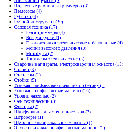
Пневмоинструмент
(9)
Подвесные ремни для триммеров
(3)
Пылесосы
(4)
Рубанки
(3)
Ручной инструмент
(39)
Садовая техника
(17)
Бензотриммеры
(4)
Воздуходувки
(1)
Газонокосилки электрические и бензиновые
(4)
Мойки высокого давления
(3)
Мотобуры
(2)
Триммеры электрические
(3)
Сварочные аппараты, электросварочная оснастка
(18)
Станки
(9)
Степлеры
(1)
Стойки
(5)
Угловая шлифовальная машина по бетону
(1)
Угловые шлифовальные машины
(16)
Уровни лазерные
(2)
Фен технический
(3)
Фрезеры
(2)
Шлифмашина для стен и потолков
(2)
Штроборез
(1)
Щеточные шлифовальные машины
(1)
Эксцентриковые шлифовальные машины
(2)