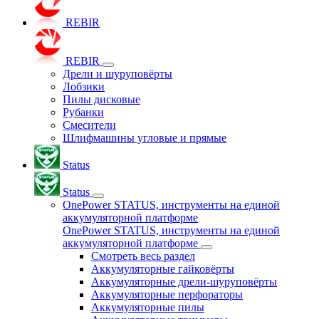
REBIR
REBIR
Дрели и шуруповёрты
Лобзики
Пилы дисковые
Рубанки
Смесители
Шлифмашины угловые и прямые
Status
Status
OnePower STATUS, инструменты на единой
аккумуляторной платформе
OnePower STATUS, инструменты на единой
аккумуляторной платформе
Смотреть весь раздел
Аккумуляторные гайковёрты
Аккумуляторные дрели-шуруповёрты
Аккумуляторные перфораторы
Аккумуляторные пилы