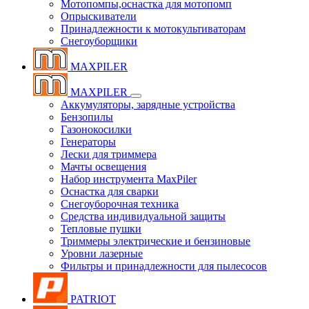
Мотопомпы,оснастка для мотопомп
Опрыскиватели
Принадлежности к мотокультиваторам
Снегоуборщики
MAXPILER
MAXPILER
Аккумуляторы, зарядные устройства
Бензопилы
Газонокосилки
Генераторы
Лески для триммера
Мачты освещения
Набор инструмента MaxPiler
Оснастка для сварки
Снегоуборочная техника
Средства индивидуальной защиты
Тепловые пушки
Триммеры электрические и бензиновые
Уровни лазерные
Фильтры и принадлежности для пылесосов
PATRIOT