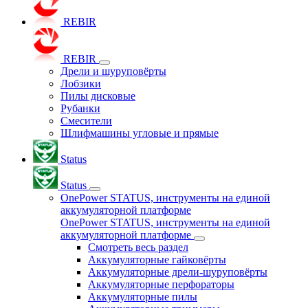
REBIR
REBIR
Дрели и шуруповёрты
Лобзики
Пилы дисковые
Рубанки
Смесители
Шлифмашины угловые и прямые
Status
Status
OnePower STATUS, инструменты на единой
аккумуляторной платформе
OnePower STATUS, инструменты на единой
аккумуляторной платформе
Смотреть весь раздел
Аккумуляторные гайковёрты
Аккумуляторные дрели-шуруповёрты
Аккумуляторные перфораторы
Аккумуляторные пилы