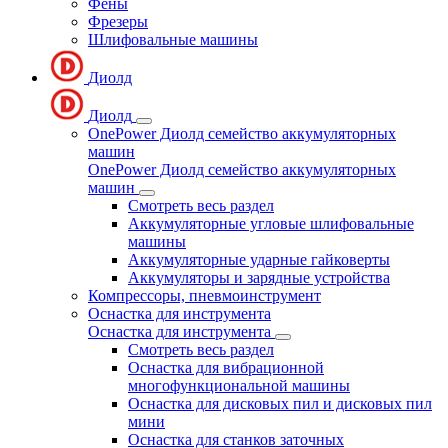
Фены
Фрезеры
Шлифовальные машины
Диолд
Диолд
OnePower Диолд семейство аккумуляторных
машин
OnePower Диолд семейство аккумуляторных
машин
Смотреть весь раздел
Аккумуляторные угловые шлифовальные
машины
Аккумуляторные ударные гайковерты
Аккумуляторы и зарядные устройства
Компрессоры, пневмоинструмент
Оснастка для инструмента
Оснастка для инструмента
Смотреть весь раздел
Оснастка для вибрационной
многофункциональной машины
Оснастка для дисковых пил и дисковых пил
мини
Оснастка для станков заточных