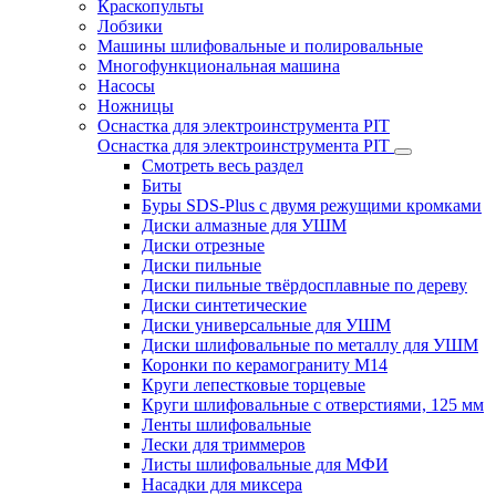
Краскопульты
Лобзики
Машины шлифовальные и полировальные
Многофункциональная машина
Насосы
Ножницы
Оснастка для электроинструмента PIT
Оснастка для электроинструмента PIT
Смотреть весь раздел
Биты
Буры SDS-Plus c двумя режущими кромками
Диски алмазные для УШМ
Диски отрезные
Диски пильные
Диски пильные твёрдосплавные по дереву
Диски синтетические
Диски универсальные для УШМ
Диски шлифовальные по металлу для УШМ
Коронки по керамограниту M14
Круги лепестковые торцевые
Круги шлифовальные с отверстиями, 125 мм
Ленты шлифовальные
Лески для триммеров
Листы шлифовальные для МФИ
Насадки для миксера