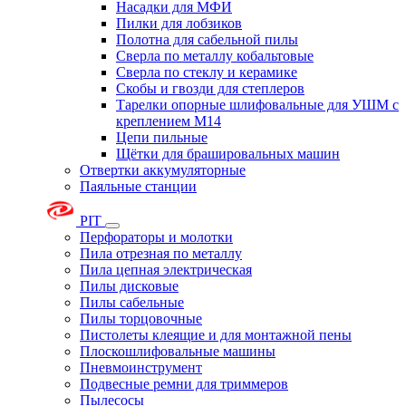
Насадки для МФИ
Пилки для лобзиков
Полотна для сабельной пилы
Сверла по металлу кобальтовые
Сверла по стеклу и керамике
Скобы и гвозди для степлеров
Тарелки опорные шлифовальные для УШМ с
креплением М14
Цепи пильные
Щётки для брашировальных машин
Отвертки аккумуляторные
Паяльные станции
PIT
Перфораторы и молотки
Пила отрезная по металлу
Пила цепная электрическая
Пилы дисковые
Пилы сабельные
Пилы торцовочные
Пистолеты клеящие и для монтажной пены
Плоскошлифовальные машины
Пневмоинструмент
Подвесные ремни для триммеров
Пылесосы