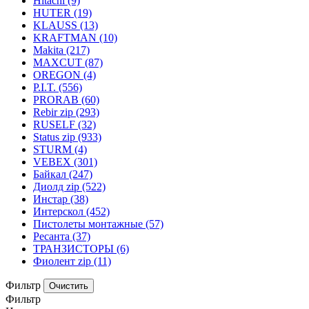
Hitachi
(9)
HUTER
(19)
KLAUSS
(13)
KRAFTMAN
(10)
Makita
(217)
MAXCUT
(87)
OREGON
(4)
P.I.T.
(556)
PRORAB
(60)
Rebir zip
(293)
RUSELF
(32)
Status zip
(933)
STURM
(4)
VEBEX
(301)
Байкал
(247)
Диолд zip
(522)
Инстар
(38)
Интерскол
(452)
Пистолеты монтажные
(57)
Ресанта
(37)
ТРАНЗИСТОРЫ
(6)
Фиолент zip
(11)
Фильтр
Фильтр