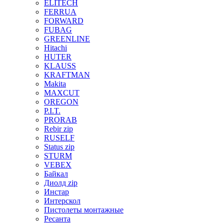
ELITECH
FERRUA
FORWARD
FUBAG
GREENLINE
Hitachi
HUTER
KLAUSS
KRAFTMAN
Makita
MAXCUT
OREGON
P.I.T.
PRORAB
Rebir zip
RUSELF
Status zip
STURM
VEBEX
Байкал
Диолд zip
Инстар
Интерскол
Пистолеты монтажные
Ресанта