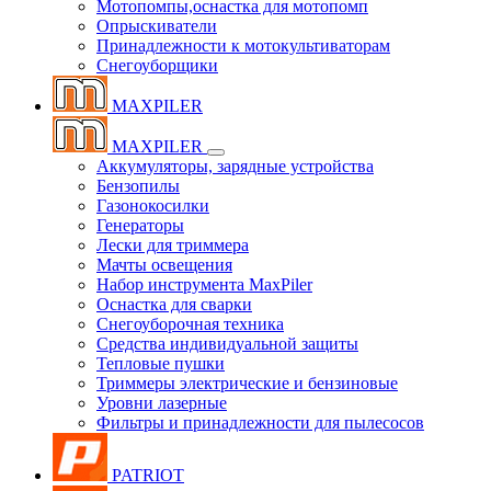
Мотопомпы,оснастка для мотопомп
Опрыскиватели
Принадлежности к мотокультиваторам
Снегоуборщики
MAXPILER
MAXPILER
Аккумуляторы, зарядные устройства
Бензопилы
Газонокосилки
Генераторы
Лески для триммера
Мачты освещения
Набор инструмента MaxPiler
Оснастка для сварки
Снегоуборочная техника
Средства индивидуальной защиты
Тепловые пушки
Триммеры электрические и бензиновые
Уровни лазерные
Фильтры и принадлежности для пылесосов
PATRIOT