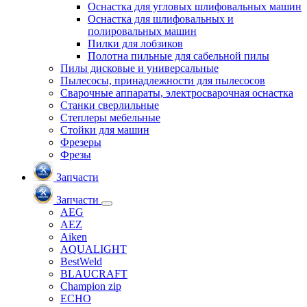
Оснастка для угловых шлифовальных машин
Оснастка для шлифовальных и
полировальных машин
Пилки для лобзиков
Полотна пильные для сабельной пилы
Пилы дисковые и универсальные
Пылесосы, принадлежности для пылесосов
Сварочные аппараты, электросварочная оснастка
Станки сверлильные
Степлеры мебельные
Стойки для машин
Фрезеры
Фрезы
Запчасти
Запчасти
AEG
AEZ
Aiken
AQUALIGHT
BestWeld
BLAUCRAFT
Champion zip
ECHO