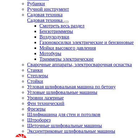
Рубанки
Ручной инструмент
Садовая техника
Садовая техника
Смотреть весь раздел
Бензотриммеры
Воздуходувки
Газонокосилки электрические и бензиновые
Мойки высокого давления
Мотобуры
Триммеры электрические
Сварочные аппараты, электросварочная оснастка
Станки
Степлеры
Стойки
Угловая шлифовальная машина по бетону
Угловые шлифовальные машины
Уровни лазерные
Фен технический
Фрезеры
Шлифмашина для стен и потолков
Штроборез
Щеточные шлифовальные машины
Эксцентриковые шлифовальные машины