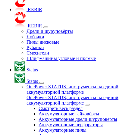
REBIR
REBIR
Дрели и шуруповёрты
Лобзики
Пилы дисковые
Рубанки
Смесители
Шлифмашины угловые и прямые
Status
Status
OnePower STATUS, инструменты на единой
аккумуляторной платформе
OnePower STATUS, инструменты на единой
аккумуляторной платформе
Смотреть весь раздел
Аккумуляторные гайковёрты
Аккумуляторные дрели-шуруповёрты
Аккумуляторные перфораторы
Аккумуляторные пилы