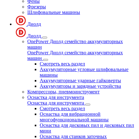
Фены
Фрезеры
Шлифовальные машины
Диолд
Диолд
OnePower Диолд семейство аккумуляторных
машин
OnePower Диолд семейство аккумуляторных
машин
Смотреть весь раздел
Аккумуляторные угловые шлифовальные
машины
Аккумуляторные ударные гайковерты
Аккумуляторы и зарядные устройства
Компрессоры, пневмоинструмент
Оснастка для инструмента
Оснастка для инструмента
Смотреть весь раздел
Оснастка для вибрационной
многофункциональной машины
Оснастка для дисковых пил и дисковых пил
мини
Оснастка для станков заточных