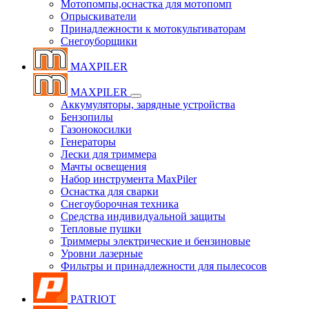
Мотопомпы,оснастка для мотопомп
Опрыскиватели
Принадлежности к мотокультиваторам
Снегоуборщики
MAXPILER
MAXPILER
Аккумуляторы, зарядные устройства
Бензопилы
Газонокосилки
Генераторы
Лески для триммера
Мачты освещения
Набор инструмента MaxPiler
Оснастка для сварки
Снегоуборочная техника
Средства индивидуальной защиты
Тепловые пушки
Триммеры электрические и бензиновые
Уровни лазерные
Фильтры и принадлежности для пылесосов
PATRIOT