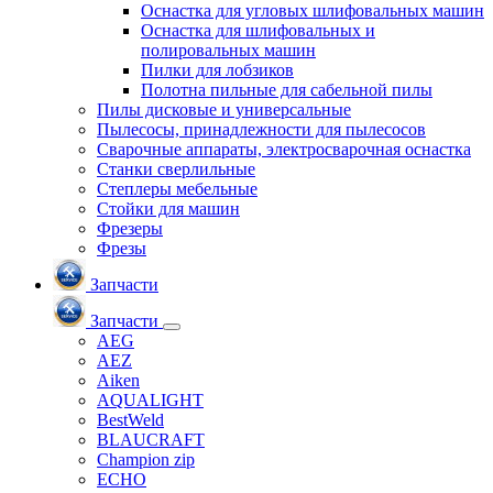
Оснастка для угловых шлифовальных машин
Оснастка для шлифовальных и
полировальных машин
Пилки для лобзиков
Полотна пильные для сабельной пилы
Пилы дисковые и универсальные
Пылесосы, принадлежности для пылесосов
Сварочные аппараты, электросварочная оснастка
Станки сверлильные
Степлеры мебельные
Стойки для машин
Фрезеры
Фрезы
Запчасти
Запчасти
AEG
AEZ
Aiken
AQUALIGHT
BestWeld
BLAUCRAFT
Champion zip
ECHO