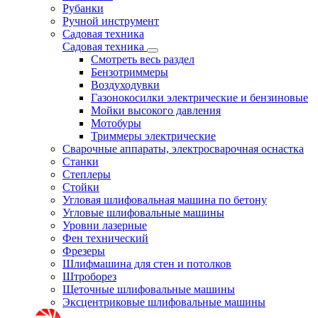
Рубанки
Ручной инструмент
Садовая техника
Садовая техника
Смотреть весь раздел
Бензотриммеры
Воздуходувки
Газонокосилки электрические и бензиновые
Мойки высокого давления
Мотобуры
Триммеры электрические
Сварочные аппараты, электросварочная оснастка
Станки
Степлеры
Стойки
Угловая шлифовальная машина по бетону
Угловые шлифовальные машины
Уровни лазерные
Фен технический
Фрезеры
Шлифмашина для стен и потолков
Штроборез
Щеточные шлифовальные машины
Эксцентриковые шлифовальные машины