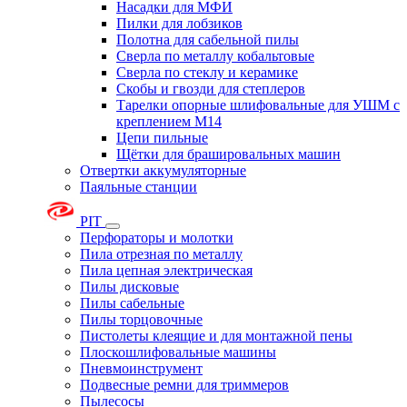
Насадки для МФИ
Пилки для лобзиков
Полотна для сабельной пилы
Сверла по металлу кобальтовые
Сверла по стеклу и керамике
Скобы и гвозди для степлеров
Тарелки опорные шлифовальные для УШМ с
креплением М14
Цепи пильные
Щётки для брашировальных машин
Отвертки аккумуляторные
Паяльные станции
PIT
Перфораторы и молотки
Пила отрезная по металлу
Пила цепная электрическая
Пилы дисковые
Пилы сабельные
Пилы торцовочные
Пистолеты клеящие и для монтажной пены
Плоскошлифовальные машины
Пневмоинструмент
Подвесные ремни для триммеров
Пылесосы