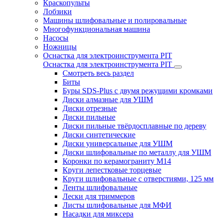
Краскопульты
Лобзики
Машины шлифовальные и полировальные
Многофункциональная машина
Насосы
Ножницы
Оснастка для электроинструмента PIT
Оснастка для электроинструмента PIT
Смотреть весь раздел
Биты
Буры SDS-Plus c двумя режущими кромками
Диски алмазные для УШМ
Диски отрезные
Диски пильные
Диски пильные твёрдосплавные по дереву
Диски синтетические
Диски универсальные для УШМ
Диски шлифовальные по металлу для УШМ
Коронки по керамограниту M14
Круги лепестковые торцевые
Круги шлифовальные с отверстиями, 125 мм
Ленты шлифовальные
Лески для триммеров
Листы шлифовальные для МФИ
Насадки для миксера