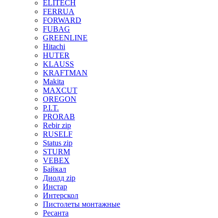
ELITECH
FERRUA
FORWARD
FUBAG
GREENLINE
Hitachi
HUTER
KLAUSS
KRAFTMAN
Makita
MAXCUT
OREGON
P.I.T.
PRORAB
Rebir zip
RUSELF
Status zip
STURM
VEBEX
Байкал
Диолд zip
Инстар
Интерскол
Пистолеты монтажные
Ресанта