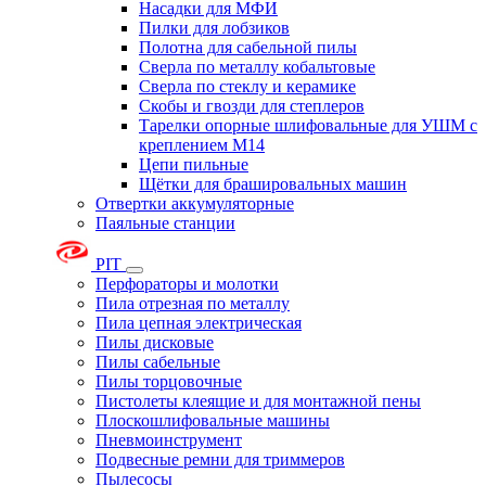
Насадки для МФИ
Пилки для лобзиков
Полотна для сабельной пилы
Сверла по металлу кобальтовые
Сверла по стеклу и керамике
Скобы и гвозди для степлеров
Тарелки опорные шлифовальные для УШМ с
креплением М14
Цепи пильные
Щётки для брашировальных машин
Отвертки аккумуляторные
Паяльные станции
PIT
Перфораторы и молотки
Пила отрезная по металлу
Пила цепная электрическая
Пилы дисковые
Пилы сабельные
Пилы торцовочные
Пистолеты клеящие и для монтажной пены
Плоскошлифовальные машины
Пневмоинструмент
Подвесные ремни для триммеров
Пылесосы