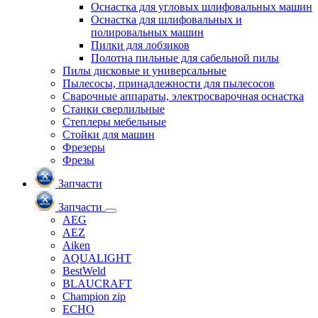
Оснастка для угловых шлифовальных машин
Оснастка для шлифовальных и
полировальных машин
Пилки для лобзиков
Полотна пильные для сабельной пилы
Пилы дисковые и универсальные
Пылесосы, принадлежности для пылесосов
Сварочные аппараты, электросварочная оснастка
Станки сверлильные
Степлеры мебельные
Стойки для машин
Фрезеры
Фрезы
Запчасти
Запчасти
AEG
AEZ
Aiken
AQUALIGHT
BestWeld
BLAUCRAFT
Champion zip
ECHO