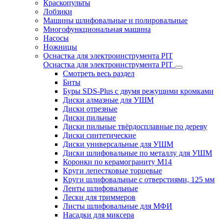
Краскопульты
Лобзики
Машины шлифовальные и полировальные
Многофункциональная машина
Насосы
Ножницы
Оснастка для электроинструмента PIT
Оснастка для электроинструмента PIT
Смотреть весь раздел
Биты
Буры SDS-Plus c двумя режущими кромками
Диски алмазные для УШМ
Диски отрезные
Диски пильные
Диски пильные твёрдосплавные по дереву
Диски синтетические
Диски универсальные для УШМ
Диски шлифовальные по металлу для УШМ
Коронки по керамограниту M14
Круги лепестковые торцевые
Круги шлифовальные с отверстиями, 125 мм
Ленты шлифовальные
Лески для триммеров
Листы шлифовальные для МФИ
Насадки для миксера