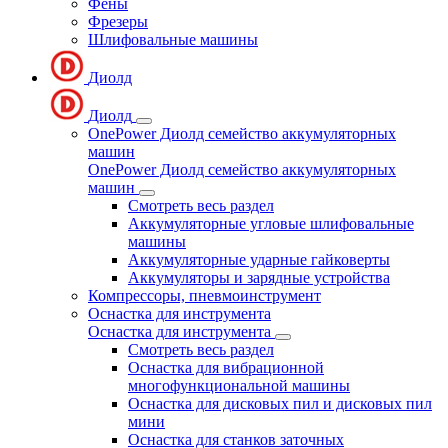
Фены
Фрезеры
Шлифовальные машины
Диолд
Диолд
OnePower Диолд семейство аккумуляторных
машин
OnePower Диолд семейство аккумуляторных
машин
Смотреть весь раздел
Аккумуляторные угловые шлифовальные
машины
Аккумуляторные ударные гайковерты
Аккумуляторы и зарядные устройства
Компрессоры, пневмоинструмент
Оснастка для инструмента
Оснастка для инструмента
Смотреть весь раздел
Оснастка для вибрационной
многофункциональной машины
Оснастка для дисковых пил и дисковых пил
мини
Оснастка для станков заточных