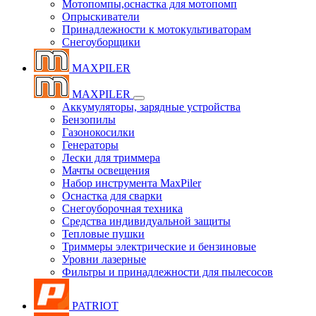
Мотопомпы,оснастка для мотопомп
Опрыскиватели
Принадлежности к мотокультиваторам
Снегоуборщики
MAXPILER
MAXPILER
Аккумуляторы, зарядные устройства
Бензопилы
Газонокосилки
Генераторы
Лески для триммера
Мачты освещения
Набор инструмента MaxPiler
Оснастка для сварки
Снегоуборочная техника
Средства индивидуальной защиты
Тепловые пушки
Триммеры электрические и бензиновые
Уровни лазерные
Фильтры и принадлежности для пылесосов
PATRIOT