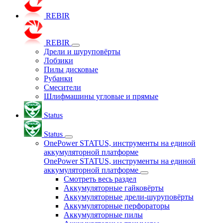
REBIR
REBIR
Дрели и шуруповёрты
Лобзики
Пилы дисковые
Рубанки
Смесители
Шлифмашины угловые и прямые
Status
Status
OnePower STATUS, инструменты на единой
аккумуляторной платформе
OnePower STATUS, инструменты на единой
аккумуляторной платформе
Смотреть весь раздел
Аккумуляторные гайковёрты
Аккумуляторные дрели-шуруповёрты
Аккумуляторные перфораторы
Аккумуляторные пилы