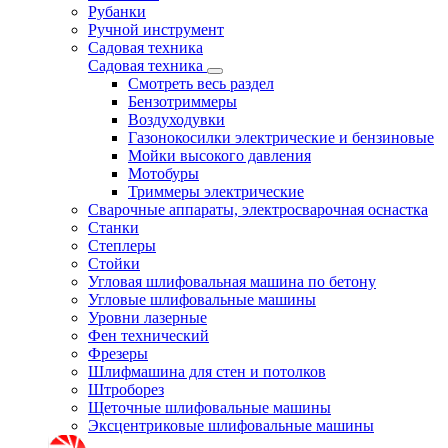
Рубанки
Ручной инструмент
Садовая техника
Садовая техника
Смотреть весь раздел
Бензотриммеры
Воздуходувки
Газонокосилки электрические и бензиновые
Мойки высокого давления
Мотобуры
Триммеры электрические
Сварочные аппараты, электросварочная оснастка
Станки
Степлеры
Стойки
Угловая шлифовальная машина по бетону
Угловые шлифовальные машины
Уровни лазерные
Фен технический
Фрезеры
Шлифмашина для стен и потолков
Штроборез
Щеточные шлифовальные машины
Эксцентриковые шлифовальные машины