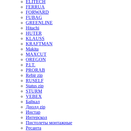
ELITECH
FERRUA
FORWARD
FUBAG
GREENLINE
Hitachi
HUTER
KLAUSS
KRAFTMAN
Makita
MAXCUT
OREGON
P.I.T.
PRORAB
Rebir zip
RUSELF
Status zip
STURM
VEBEX
Байкал
Диолд zip
Инстар
Интерскол
Пистолеты монтажные
Ресанта