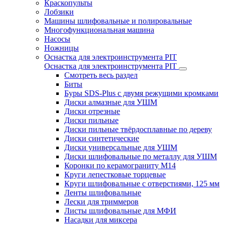
Краскопульты
Лобзики
Машины шлифовальные и полировальные
Многофункциональная машина
Насосы
Ножницы
Оснастка для электроинструмента PIT
Оснастка для электроинструмента PIT
Смотреть весь раздел
Биты
Буры SDS-Plus c двумя режущими кромками
Диски алмазные для УШМ
Диски отрезные
Диски пильные
Диски пильные твёрдосплавные по дереву
Диски синтетические
Диски универсальные для УШМ
Диски шлифовальные по металлу для УШМ
Коронки по керамограниту M14
Круги лепестковые торцевые
Круги шлифовальные с отверстиями, 125 мм
Ленты шлифовальные
Лески для триммеров
Листы шлифовальные для МФИ
Насадки для миксера