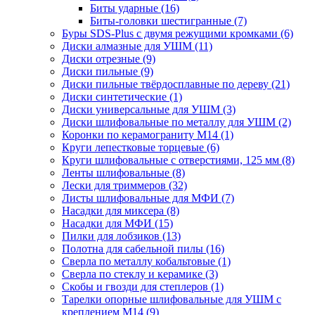
Биты ударные
(16)
Биты-головки шестигранные
(7)
Буры SDS-Plus c двумя режущими кромками
(6)
Диски алмазные для УШМ
(11)
Диски отрезные
(9)
Диски пильные
(9)
Диски пильные твёрдосплавные по дереву
(21)
Диски синтетические
(1)
Диски универсальные для УШМ
(3)
Диски шлифовальные по металлу для УШМ
(2)
Коронки по керамограниту M14
(1)
Круги лепестковые торцевые
(6)
Круги шлифовальные с отверстиями, 125 мм
(8)
Ленты шлифовальные
(8)
Лески для триммеров
(32)
Листы шлифовальные для МФИ
(7)
Насадки для миксера
(8)
Насадки для МФИ
(15)
Пилки для лобзиков
(13)
Полотна для сабельной пилы
(16)
Сверла по металлу кобальтовые
(1)
Сверла по стеклу и керамике
(3)
Скобы и гвозди для степлеров
(1)
Тарелки опорные шлифовальные для УШМ с
креплением М14
(9)