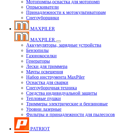
Мотопомпы,оснастка для мотопомп
Опрыскиватели
Принадлежности к мотокультиваторам
Снегоуборщики
MAXPILER
MAXPILER
Аккумуляторы, зарядные устройства
Бензопилы
Газонокосилки
Генераторы
Лески для триммера
Мачты освещения
Набор инструмента MaxPiler
Оснастка для сварки
Снегоуборочная техника
Средства индивидуальной защиты
Тепловые пушки
Триммеры электрические и бензиновые
Уровни лазерные
Фильтры и принадлежности для пылесосов
PATRIOT