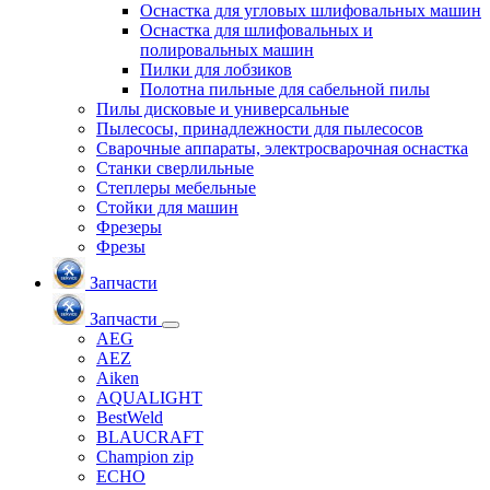
Оснастка для угловых шлифовальных машин
Оснастка для шлифовальных и
полировальных машин
Пилки для лобзиков
Полотна пильные для сабельной пилы
Пилы дисковые и универсальные
Пылесосы, принадлежности для пылесосов
Сварочные аппараты, электросварочная оснастка
Станки сверлильные
Степлеры мебельные
Стойки для машин
Фрезеры
Фрезы
Запчасти
Запчасти
AEG
AEZ
Aiken
AQUALIGHT
BestWeld
BLAUCRAFT
Champion zip
ECHO