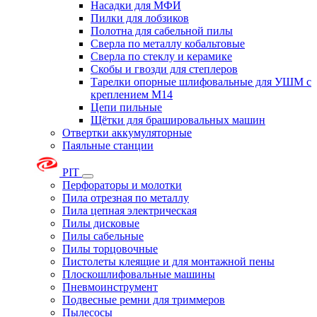
Насадки для МФИ
Пилки для лобзиков
Полотна для сабельной пилы
Сверла по металлу кобальтовые
Сверла по стеклу и керамике
Скобы и гвозди для степлеров
Тарелки опорные шлифовальные для УШМ с
креплением М14
Цепи пильные
Щётки для брашировальных машин
Отвертки аккумуляторные
Паяльные станции
PIT
Перфораторы и молотки
Пила отрезная по металлу
Пила цепная электрическая
Пилы дисковые
Пилы сабельные
Пилы торцовочные
Пистолеты клеящие и для монтажной пены
Плоскошлифовальные машины
Пневмоинструмент
Подвесные ремни для триммеров
Пылесосы