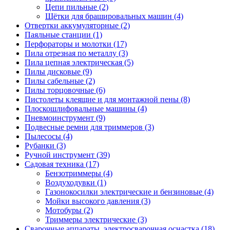
Цепи пильные
(2)
Щётки для брашировальных машин
(4)
Отвертки аккумуляторные
(2)
Паяльные станции
(1)
Перфораторы и молотки
(17)
Пила отрезная по металлу
(3)
Пила цепная электрическая
(5)
Пилы дисковые
(9)
Пилы сабельные
(2)
Пилы торцовочные
(6)
Пистолеты клеящие и для монтажной пены
(8)
Плоскошлифовальные машины
(4)
Пневмоинструмент
(9)
Подвесные ремни для триммеров
(3)
Пылесосы
(4)
Рубанки
(3)
Ручной инструмент
(39)
Садовая техника
(17)
Бензотриммеры
(4)
Воздуходувки
(1)
Газонокосилки электрические и бензиновые
(4)
Мойки высокого давления
(3)
Мотобуры
(2)
Триммеры электрические
(3)
Сварочные аппараты, электросварочная оснастка
(18)