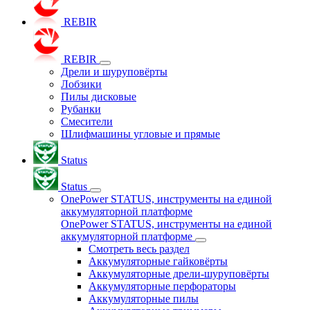
REBIR
REBIR
Дрели и шуруповёрты
Лобзики
Пилы дисковые
Рубанки
Смесители
Шлифмашины угловые и прямые
Status
Status
OnePower STATUS, инструменты на единой
аккумуляторной платформе
OnePower STATUS, инструменты на единой
аккумуляторной платформе
Смотреть весь раздел
Аккумуляторные гайковёрты
Аккумуляторные дрели-шуруповёрты
Аккумуляторные перфораторы
Аккумуляторные пилы