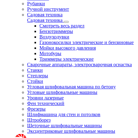
Рубанки
Ручной инструмент
Садовая техника
Садовая техника
Смотреть весь раздел
Бензотриммеры
Воздуходувки
Газонокосилки электрические и бензиновые
Мойки высокого давления
Мотобуры
Триммеры электрические
Сварочные аппараты, электросварочная оснастка
Станки
Степлеры
Стойки
Угловая шлифовальная машина по бетону
Угловые шлифовальные машины
Уровни лазерные
Фен технический
Фрезеры
Шлифмашина для стен и потолков
Штроборез
Щеточные шлифовальные машины
Эксцентриковые шлифовальные машины