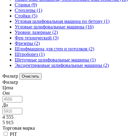
Станки
(9)
Степлеры
(1)
Стойки
(5)
Угловая шлифовальная машина по бетону
(1)
Угловые шлифовальные машины
(16)
Уровни лазерные
(2)
Фен технический
(3)
Фрезеры
(2)
Шлифмашина для стен и потолков
(2)
Штроборез
(1)
Щеточные шлифовальные машины
(1)
Эксцентриковые шлифовальные машины
(2)
Фильтр
Фильтр
Цена
От
До
4 555
5 915
Торговая марка
PIT