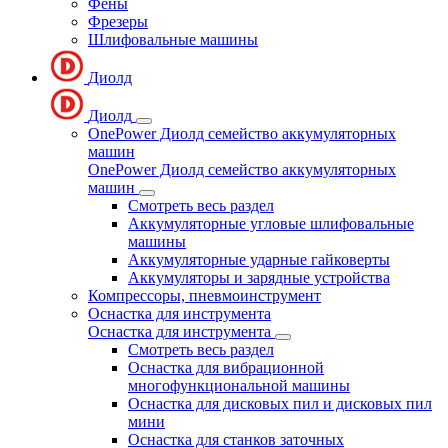
Фены
Фрезеры
Шлифовальные машины
Диолд
Диолд
OnePower Диолд семейство аккумуляторных
машин
OnePower Диолд семейство аккумуляторных
машин
Смотреть весь раздел
Аккумуляторные угловые шлифовальные
машины
Аккумуляторные ударные гайковерты
Аккумуляторы и зарядные устройства
Компрессоры, пневмоинструмент
Оснастка для инструмента
Оснастка для инструмента
Смотреть весь раздел
Оснастка для вибрационной
многофункциональной машины
Оснастка для дисковых пил и дисковых пил
мини
Оснастка для станков заточных