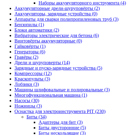
Наборы аккумуляторного инструмента
(4)
Аккумуляторные дрели-шуруповёрты
(2)
Аккумуляторы, зарядные устройства
(0)
Аппараты для сварки полипропиленовых труб
(3)
Бензопилы
(1)
Блоки автоматики
(2)
Вибраторы электрические для бетона
(6)
Винтовёрты аккумуляторные
(0)
Гайковёрты
(1)
Генераторы
(6)
Гравёры
(2)
Дрели и шуруповерты
(14)
Зарядные и пуско-зарядные устройства
(5)
Компрессоры
(12)
Краскопульты
(3)
Лобзики
(3)
Машины шлифовальные и полировальные
(3)
Многофункциональная машина
(1)
Насосы
(30)
Ножницы
(3)
Оснастка для электроинструмента PIT
(230)
Биты
(34)
Адаптеры для бит
(3)
Биты двусторонние
(5)
Биты нескользящие
(3)