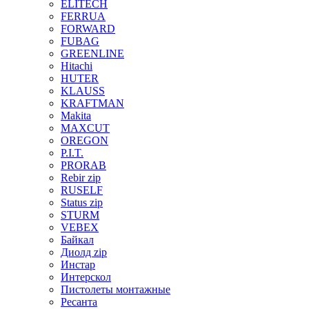
ELITECH
FERRUA
FORWARD
FUBAG
GREENLINE
Hitachi
HUTER
KLAUSS
KRAFTMAN
Makita
MAXCUT
OREGON
P.I.T.
PRORAB
Rebir zip
RUSELF
Status zip
STURM
VEBEX
Байкал
Диолд zip
Инстар
Интерскол
Пистолеты монтажные
Ресанта