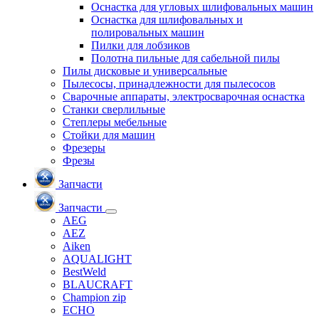
Оснастка для угловых шлифовальных машин
Оснастка для шлифовальных и
полировальных машин
Пилки для лобзиков
Полотна пильные для сабельной пилы
Пилы дисковые и универсальные
Пылесосы, принадлежности для пылесосов
Сварочные аппараты, электросварочная оснастка
Станки сверлильные
Степлеры мебельные
Стойки для машин
Фрезеры
Фрезы
Запчасти
Запчасти
AEG
AEZ
Aiken
AQUALIGHT
BestWeld
BLAUCRAFT
Champion zip
ECHO