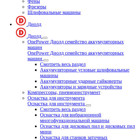
Фены
Фрезеры
Шлифовальные машины
Диолд
Диолд
OnePower Диолд семейство аккумуляторных
машин
OnePower Диолд семейство аккумуляторных
машин
Смотреть весь раздел
Аккумуляторные угловые шлифовальные
машины
Аккумуляторные ударные гайковерты
Аккумуляторы и зарядные устройства
Компрессоры, пневмоинструмент
Оснастка для инструмента
Оснастка для инструмента
Смотреть весь раздел
Оснастка для вибрационной
многофункциональной машины
Оснастка для дисковых пил и дисковых пил
мини
Оснастка для станков заточных