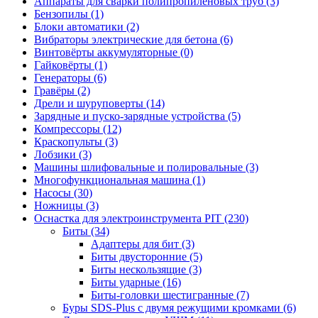
Аппараты для сварки полипропиленовых труб
(3)
Бензопилы
(1)
Блоки автоматики
(2)
Вибраторы электрические для бетона
(6)
Винтовёрты аккумуляторные
(0)
Гайковёрты
(1)
Генераторы
(6)
Гравёры
(2)
Дрели и шуруповерты
(14)
Зарядные и пуско-зарядные устройства
(5)
Компрессоры
(12)
Краскопульты
(3)
Лобзики
(3)
Машины шлифовальные и полировальные
(3)
Многофункциональная машина
(1)
Насосы
(30)
Ножницы
(3)
Оснастка для электроинструмента PIT
(230)
Биты
(34)
Адаптеры для бит
(3)
Биты двусторонние
(5)
Биты нескользящие
(3)
Биты ударные
(16)
Биты-головки шестигранные
(7)
Буры SDS-Plus c двумя режущими кромками
(6)