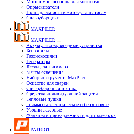
Мотопомпы,оснастка для мотопомп
Опрыскиватели
Принадлежности к мотокультиваторам
Снегоуборщики
MAXPILER
MAXPILER
Аккумуляторы, зарядные устройства
Бензопилы
Газонокосилки
Генераторы
Лески для триммера
Мачты освещения
Набор инструмента MaxPiler
Оснастка для сварки
Снегоуборочная техника
Средства индивидуальной защиты
Тепловые пушки
Триммеры электрические и бензиновые
Уровни лазерные
Фильтры и принадлежности для пылесосов
PATRIOT