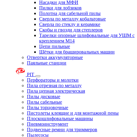
Насадки для МФИ
Пилки для лобзиков
Полотна для сабельной пилы
Сверла по металлу кобальтовые
Сверла по стеклу и керамике
Скобы и гвозди для степлеров
Тарелки опорные шлифовальные для УШМ с
креплением М14
Цепи пильные
Щётки для брашировальных машин
Отвертки аккумуляторные
Паяльные станции
PIT
Перфораторы и молотки
Пила отрезная по металлу
Пила цепная электрическая
Пилы дисковые
Пилы сабельные
Пилы торцовочные
Пистолеты клеящие и для монтажной пены
Плоскошлифовальные машины
Пневмоинструмент
Подвесные ремни для триммеров
Пылесосы