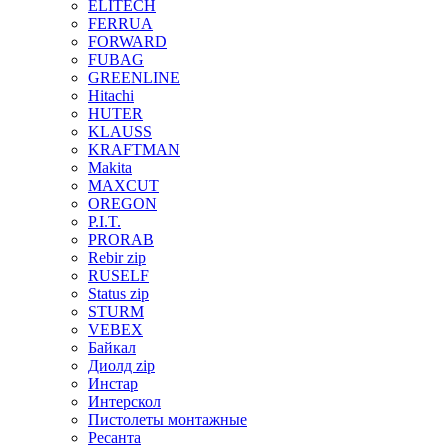
ELITECH
FERRUA
FORWARD
FUBAG
GREENLINE
Hitachi
HUTER
KLAUSS
KRAFTMAN
Makita
MAXCUT
OREGON
P.I.T.
PRORAB
Rebir zip
RUSELF
Status zip
STURM
VEBEX
Байкал
Диолд zip
Инстар
Интерскол
Пистолеты монтажные
Ресанта