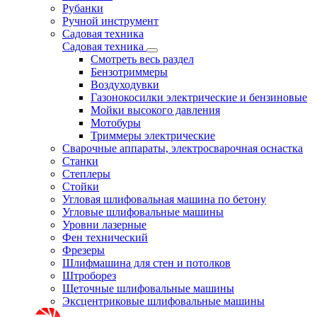
Рубанки
Ручной инструмент
Садовая техника
Садовая техника
Смотреть весь раздел
Бензотриммеры
Воздуходувки
Газонокосилки электрические и бензиновые
Мойки высокого давления
Мотобуры
Триммеры электрические
Сварочные аппараты, электросварочная оснастка
Станки
Степлеры
Стойки
Угловая шлифовальная машина по бетону
Угловые шлифовальные машины
Уровни лазерные
Фен технический
Фрезеры
Шлифмашина для стен и потолков
Штроборез
Щеточные шлифовальные машины
Эксцентриковые шлифовальные машины