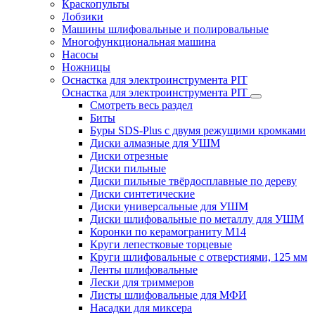
Краскопульты
Лобзики
Машины шлифовальные и полировальные
Многофункциональная машина
Насосы
Ножницы
Оснастка для электроинструмента PIT
Оснастка для электроинструмента PIT
Смотреть весь раздел
Биты
Буры SDS-Plus c двумя режущими кромками
Диски алмазные для УШМ
Диски отрезные
Диски пильные
Диски пильные твёрдосплавные по дереву
Диски синтетические
Диски универсальные для УШМ
Диски шлифовальные по металлу для УШМ
Коронки по керамограниту M14
Круги лепестковые торцевые
Круги шлифовальные с отверстиями, 125 мм
Ленты шлифовальные
Лески для триммеров
Листы шлифовальные для МФИ
Насадки для миксера