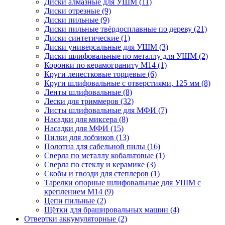
Диски алмазные для УШМ
(11)
Диски отрезные
(9)
Диски пильные
(9)
Диски пильные твёрдосплавные по дереву
(21)
Диски синтетические
(1)
Диски универсальные для УШМ
(3)
Диски шлифовальные по металлу для УШМ
(2)
Коронки по керамограниту M14
(1)
Круги лепестковые торцевые
(6)
Круги шлифовальные с отверстиями, 125 мм
(8)
Ленты шлифовальные
(8)
Лески для триммеров
(32)
Листы шлифовальные для МФИ
(7)
Насадки для миксера
(8)
Насадки для МФИ
(15)
Пилки для лобзиков
(13)
Полотна для сабельной пилы
(16)
Сверла по металлу кобальтовые
(1)
Сверла по стеклу и керамике
(3)
Скобы и гвозди для степлеров
(1)
Тарелки опорные шлифовальные для УШМ с
креплением М14
(9)
Цепи пильные
(2)
Щётки для брашировальных машин
(4)
Отвертки аккумуляторные
(2)