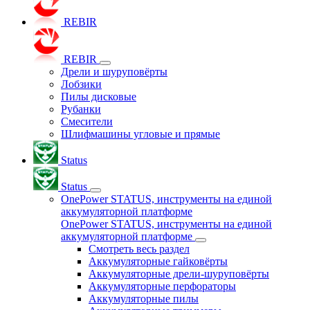
REBIR
REBIR
Дрели и шуруповёрты
Лобзики
Пилы дисковые
Рубанки
Смесители
Шлифмашины угловые и прямые
Status
Status
OnePower STATUS, инструменты на единой
аккумуляторной платформе
OnePower STATUS, инструменты на единой
аккумуляторной платформе
Смотреть весь раздел
Аккумуляторные гайковёрты
Аккумуляторные дрели-шуруповёрты
Аккумуляторные перфораторы
Аккумуляторные пилы