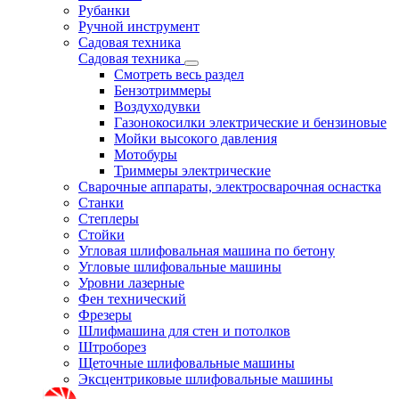
Рубанки
Ручной инструмент
Садовая техника
Садовая техника
Смотреть весь раздел
Бензотриммеры
Воздуходувки
Газонокосилки электрические и бензиновые
Мойки высокого давления
Мотобуры
Триммеры электрические
Сварочные аппараты, электросварочная оснастка
Станки
Степлеры
Стойки
Угловая шлифовальная машина по бетону
Угловые шлифовальные машины
Уровни лазерные
Фен технический
Фрезеры
Шлифмашина для стен и потолков
Штроборез
Щеточные шлифовальные машины
Эксцентриковые шлифовальные машины