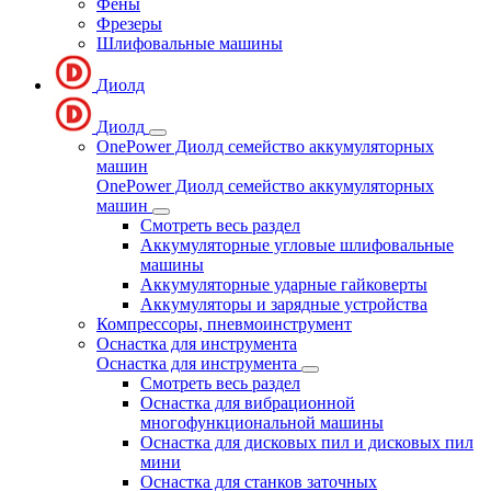
Фены
Фрезеры
Шлифовальные машины
Диолд
Диолд
OnePower Диолд семейство аккумуляторных
машин
OnePower Диолд семейство аккумуляторных
машин
Смотреть весь раздел
Аккумуляторные угловые шлифовальные
машины
Аккумуляторные ударные гайковерты
Аккумуляторы и зарядные устройства
Компрессоры, пневмоинструмент
Оснастка для инструмента
Оснастка для инструмента
Смотреть весь раздел
Оснастка для вибрационной
многофункциональной машины
Оснастка для дисковых пил и дисковых пил
мини
Оснастка для станков заточных