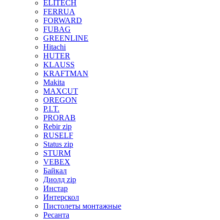
ELITECH
FERRUA
FORWARD
FUBAG
GREENLINE
Hitachi
HUTER
KLAUSS
KRAFTMAN
Makita
MAXCUT
OREGON
P.I.T.
PRORAB
Rebir zip
RUSELF
Status zip
STURM
VEBEX
Байкал
Диолд zip
Инстар
Интерскол
Пистолеты монтажные
Ресанта