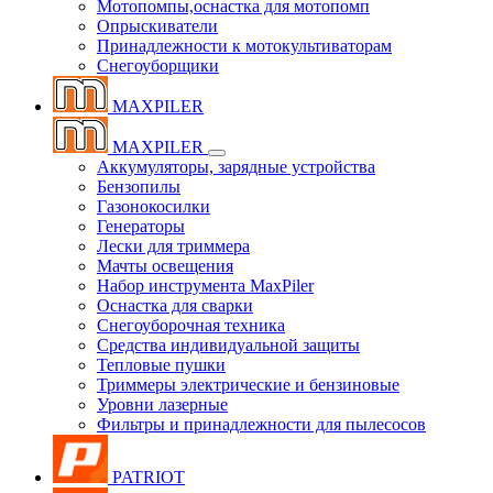
Мотопомпы,оснастка для мотопомп
Опрыскиватели
Принадлежности к мотокультиваторам
Снегоуборщики
MAXPILER
MAXPILER
Аккумуляторы, зарядные устройства
Бензопилы
Газонокосилки
Генераторы
Лески для триммера
Мачты освещения
Набор инструмента MaxPiler
Оснастка для сварки
Снегоуборочная техника
Средства индивидуальной защиты
Тепловые пушки
Триммеры электрические и бензиновые
Уровни лазерные
Фильтры и принадлежности для пылесосов
PATRIOT