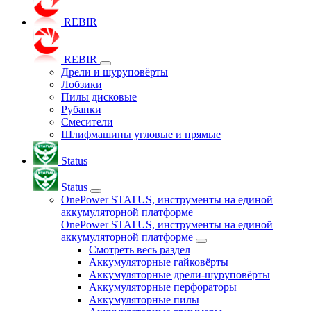
REBIR
REBIR
Дрели и шуруповёрты
Лобзики
Пилы дисковые
Рубанки
Смесители
Шлифмашины угловые и прямые
Status
Status
OnePower STATUS, инструменты на единой
аккумуляторной платформе
OnePower STATUS, инструменты на единой
аккумуляторной платформе
Смотреть весь раздел
Аккумуляторные гайковёрты
Аккумуляторные дрели-шуруповёрты
Аккумуляторные перфораторы
Аккумуляторные пилы