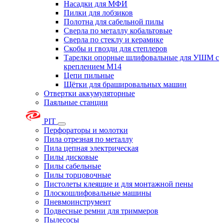
Насадки для МФИ
Пилки для лобзиков
Полотна для сабельной пилы
Сверла по металлу кобальтовые
Сверла по стеклу и керамике
Скобы и гвозди для степлеров
Тарелки опорные шлифовальные для УШМ с
креплением М14
Цепи пильные
Щётки для брашировальных машин
Отвертки аккумуляторные
Паяльные станции
PIT
Перфораторы и молотки
Пила отрезная по металлу
Пила цепная электрическая
Пилы дисковые
Пилы сабельные
Пилы торцовочные
Пистолеты клеящие и для монтажной пены
Плоскошлифовальные машины
Пневмоинструмент
Подвесные ремни для триммеров
Пылесосы