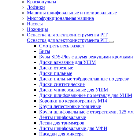
Краскопульты
Лобзики
Машины шлифовальные и полировальные
Многофункциональная машина
Насосы
Ножницы
Оснастка для электроинструмента PIT
Оснастка для электроинструмента PIT
Смотреть весь раздел
Биты
Буры SDS-Plus c двумя режущими кромками
Диски алмазные для УШМ
Диски отрезные
Диски пильные
Диски пильные твёрдосплавные по дереву
Диски синтетические
Диски универсальные для УШМ
Диски шлифовальные по металлу для УШМ
Коронки по керамограниту M14
Круги лепестковые торцевые
Круги шлифовальные с отверстиями, 125 мм
Ленты шлифовальные
Лески для триммеров
Листы шлифовальные для МФИ
Насадки для миксера