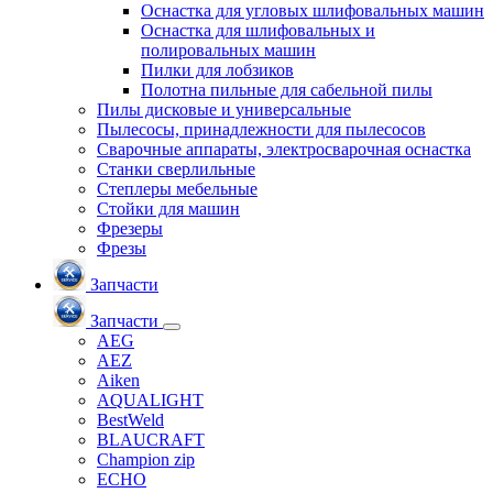
Оснастка для угловых шлифовальных машин
Оснастка для шлифовальных и
полировальных машин
Пилки для лобзиков
Полотна пильные для сабельной пилы
Пилы дисковые и универсальные
Пылесосы, принадлежности для пылесосов
Сварочные аппараты, электросварочная оснастка
Станки сверлильные
Степлеры мебельные
Стойки для машин
Фрезеры
Фрезы
Запчасти
Запчасти
AEG
AEZ
Aiken
AQUALIGHT
BestWeld
BLAUCRAFT
Champion zip
ECHO