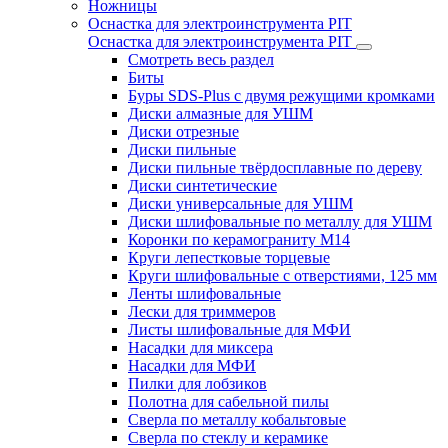
Ножницы
Оснастка для электроинструмента PIT
Оснастка для электроинструмента PIT
Смотреть весь раздел
Биты
Буры SDS-Plus c двумя режущими кромками
Диски алмазные для УШМ
Диски отрезные
Диски пильные
Диски пильные твёрдосплавные по дереву
Диски синтетические
Диски универсальные для УШМ
Диски шлифовальные по металлу для УШМ
Коронки по керамограниту M14
Круги лепестковые торцевые
Круги шлифовальные с отверстиями, 125 мм
Ленты шлифовальные
Лески для триммеров
Листы шлифовальные для МФИ
Насадки для миксера
Насадки для МФИ
Пилки для лобзиков
Полотна для сабельной пилы
Сверла по металлу кобальтовые
Сверла по стеклу и керамике