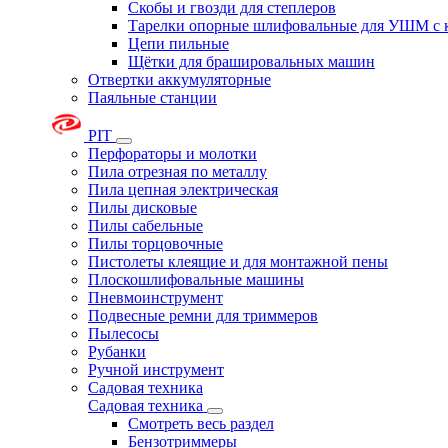
Скобы и гвозди для степлеров
Тарелки опорные шлифовальные для УШМ с 
Цепи пильные
Щётки для брашировальных машин
Отвертки аккумуляторные
Паяльные станции
PIT
Перфораторы и молотки
Пила отрезная по металлу
Пила цепная электрическая
Пилы дисковые
Пилы сабельные
Пилы торцовочные
Пистолеты клеящие и для монтажной пены
Плоскошлифовальные машины
Пневмоинструмент
Подвесные ремни для триммеров
Пылесосы
Рубанки
Ручной инструмент
Садовая техника
Садовая техника
Смотреть весь раздел
Бензотриммеры