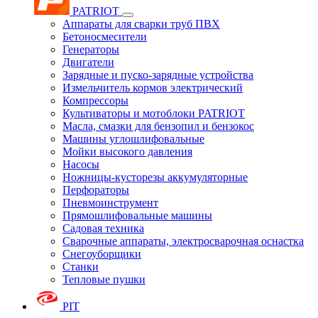
PATRIOT
Аппараты для сварки труб ПВХ
Бетоносмесители
Генераторы
Двигатели
Зарядные и пуско-зарядные устройства
Измельчитель кормов электрический
Компрессоры
Культиваторы и мотоблоки PATRIOT
Масла, смазки для бензопил и бензокос
Машины углошлифовальные
Мойки высокого давления
Насосы
Ножницы-кусторезы аккумуляторные
Перфораторы
Пневмоинструмент
Прямошлифовальные машины
Садовая техника
Сварочные аппараты, электросварочная оснастка
Снегоуборщики
Станки
Тепловые пушки
PIT