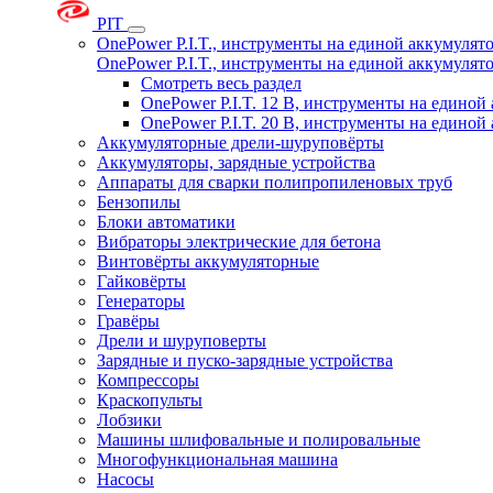
PIT
OnePower P.I.T., инструменты на единой аккумуля
OnePower P.I.T., инструменты на единой аккумуля
Смотреть весь раздел
OnePower P.I.T. 12 В, инструменты на едино
OnePower P.I.T. 20 В, инструменты на едино
Аккумуляторные дрели-шуруповёрты
Аккумуляторы, зарядные устройства
Аппараты для сварки полипропиленовых труб
Бензопилы
Блоки автоматики
Вибраторы электрические для бетона
Винтовёрты аккумуляторные
Гайковёрты
Генераторы
Гравёры
Дрели и шуруповерты
Зарядные и пуско-зарядные устройства
Компрессоры
Краскопульты
Лобзики
Машины шлифовальные и полировальные
Многофункциональная машина
Насосы