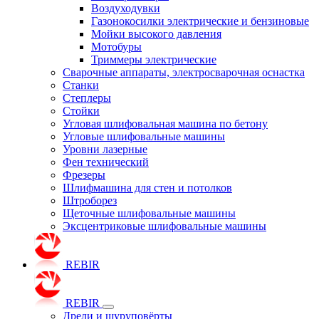
Воздуходувки
Газонокосилки электрические и бензиновые
Мойки высокого давления
Мотобуры
Триммеры электрические
Сварочные аппараты, электросварочная оснастка
Станки
Степлеры
Стойки
Угловая шлифовальная машина по бетону
Угловые шлифовальные машины
Уровни лазерные
Фен технический
Фрезеры
Шлифмашина для стен и потолков
Штроборез
Щеточные шлифовальные машины
Эксцентриковые шлифовальные машины
REBIR
REBIR
Дрели и шуруповёрты