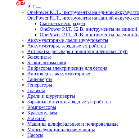
PIT
OnePower P.I.T., инструменты на единой аккумуля
OnePower P.I.T., инструменты на единой аккумуля
Смотреть весь раздел
OnePower P.I.T. 12 В, инструменты на едино
OnePower P.I.T. 20 В, инструменты на едино
Аккумуляторные дрели-шуруповёрты
Аккумуляторы, зарядные устройства
Аппараты для сварки полипропиленовых труб
Бензопилы
Блоки автоматики
Вибраторы электрические для бетона
Винтовёрты аккумуляторные
Гайковёрты
Генераторы
Гравёры
Дрели и шуруповерты
Зарядные и пуско-зарядные устройства
Компрессоры
Краскопульты
Лобзики
Машины шлифовальные и полировальные
Многофункциональная машина
Насосы