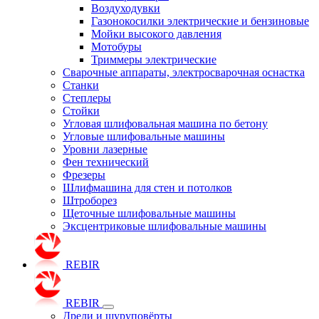
Воздуходувки
Газонокосилки электрические и бензиновые
Мойки высокого давления
Мотобуры
Триммеры электрические
Сварочные аппараты, электросварочная оснастка
Станки
Степлеры
Стойки
Угловая шлифовальная машина по бетону
Угловые шлифовальные машины
Уровни лазерные
Фен технический
Фрезеры
Шлифмашина для стен и потолков
Штроборез
Щеточные шлифовальные машины
Эксцентриковые шлифовальные машины
REBIR
REBIR
Дрели и шуруповёрты