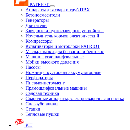
PATRIOT
Аппараты для сварки труб ПВХ
Бетоносмесители
Генераторы
Двигатели
Зарядные и пуско-зарядные устройства
Измельчитель кормов электрический
Компрессоры
Культиваторы и мотоблоки PATRIOT
Масла, смазки для бензопил и бензокос
Машины углошлифовальные
Мойки высокого давления
Насосы
Ножницы-кусторезы аккумуляторные
Перфораторы
Пневмоинструмент
Прямошлифовальные машины
Садовая техника
Сварочные аппараты, электросварочная оснастка
Снегоуборщики
Станки
Тепловые пушки
PIT