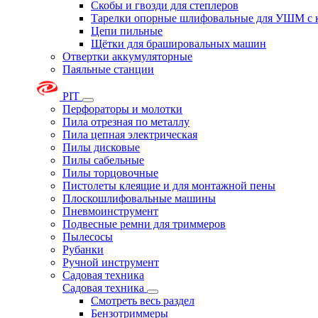
Скобы и гвозди для степлеров
Тарелки опорные шлифовальные для УШМ с 
Цепи пильные
Щётки для брашировальных машин
Отвертки аккумуляторные
Паяльные станции
PIT
Перфораторы и молотки
Пила отрезная по металлу
Пила цепная электрическая
Пилы дисковые
Пилы сабельные
Пилы торцовочные
Пистолеты клеящие и для монтажной пены
Плоскошлифовальные машины
Пневмоинструмент
Подвесные ремни для триммеров
Пылесосы
Рубанки
Ручной инструмент
Садовая техника
Садовая техника
Смотреть весь раздел
Бензотриммеры