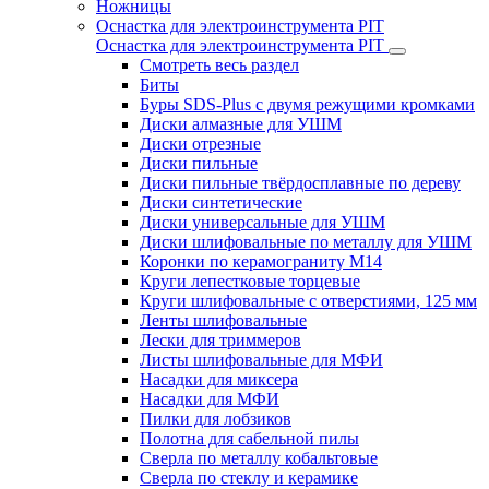
Ножницы
Оснастка для электроинструмента PIT
Оснастка для электроинструмента PIT
Смотреть весь раздел
Биты
Буры SDS-Plus c двумя режущими кромками
Диски алмазные для УШМ
Диски отрезные
Диски пильные
Диски пильные твёрдосплавные по дереву
Диски синтетические
Диски универсальные для УШМ
Диски шлифовальные по металлу для УШМ
Коронки по керамограниту M14
Круги лепестковые торцевые
Круги шлифовальные с отверстиями, 125 мм
Ленты шлифовальные
Лески для триммеров
Листы шлифовальные для МФИ
Насадки для миксера
Насадки для МФИ
Пилки для лобзиков
Полотна для сабельной пилы
Сверла по металлу кобальтовые
Сверла по стеклу и керамике