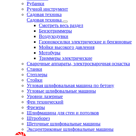
Рубанки
Ручной инструмент
Садовая техника
Садовая техника
Смотреть весь раздел
Бензотриммеры
Воздуходувки
Газонокосилки электрические и бензиновые
Мойки высокого давления
Мотобуры
Триммеры электрические
Сварочные аппараты, электросварочная оснастка
Станки
Степлеры
Стойки
Угловая шлифовальная машина по бетону
Угловые шлифовальные машины
Уровни лазерные
Фен технический
Фрезеры
Шлифмашина для стен и потолков
Штроборез
Щеточные шлифовальные машины
Эксцентриковые шлифовальные машины