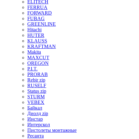
ELITECH
FERRUA
FORWARD
FUBAG
GREENLINE
Hitachi
HUTER
KLAUSS
KRAFTMAN
Makita
MAXCUT
OREGON
P.I.T.
PRORAB
Rebir zip
RUSELF
Status zip
STURM
VEBEX
Байкал
Диолд zip
Инстар
Интерскол
Пистолеты монтажные
Ресанта