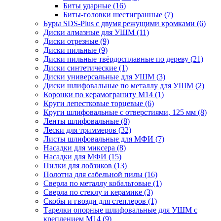
Биты ударные
(16)
Биты-головки шестигранные
(7)
Буры SDS-Plus c двумя режущими кромками
(6)
Диски алмазные для УШМ
(11)
Диски отрезные
(9)
Диски пильные
(9)
Диски пильные твёрдосплавные по дереву
(21)
Диски синтетические
(1)
Диски универсальные для УШМ
(3)
Диски шлифовальные по металлу для УШМ
(2)
Коронки по керамограниту M14
(1)
Круги лепестковые торцевые
(6)
Круги шлифовальные с отверстиями, 125 мм
(8)
Ленты шлифовальные
(8)
Лески для триммеров
(32)
Листы шлифовальные для МФИ
(7)
Насадки для миксера
(8)
Насадки для МФИ
(15)
Пилки для лобзиков
(13)
Полотна для сабельной пилы
(16)
Сверла по металлу кобальтовые
(1)
Сверла по стеклу и керамике
(3)
Скобы и гвозди для степлеров
(1)
Тарелки опорные шлифовальные для УШМ с
креплением М14
(9)