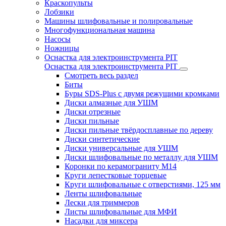
Краскопульты
Лобзики
Машины шлифовальные и полировальные
Многофункциональная машина
Насосы
Ножницы
Оснастка для электроинструмента PIT
Оснастка для электроинструмента PIT
Смотреть весь раздел
Биты
Буры SDS-Plus c двумя режущими кромками
Диски алмазные для УШМ
Диски отрезные
Диски пильные
Диски пильные твёрдосплавные по дереву
Диски синтетические
Диски универсальные для УШМ
Диски шлифовальные по металлу для УШМ
Коронки по керамограниту M14
Круги лепестковые торцевые
Круги шлифовальные с отверстиями, 125 мм
Ленты шлифовальные
Лески для триммеров
Листы шлифовальные для МФИ
Насадки для миксера