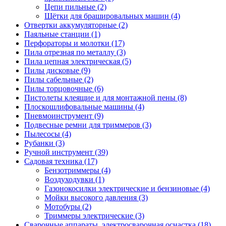
Цепи пильные
(2)
Щётки для брашировальных машин
(4)
Отвертки аккумуляторные
(2)
Паяльные станции
(1)
Перфораторы и молотки
(17)
Пила отрезная по металлу
(3)
Пила цепная электрическая
(5)
Пилы дисковые
(9)
Пилы сабельные
(2)
Пилы торцовочные
(6)
Пистолеты клеящие и для монтажной пены
(8)
Плоскошлифовальные машины
(4)
Пневмоинструмент
(9)
Подвесные ремни для триммеров
(3)
Пылесосы
(4)
Рубанки
(3)
Ручной инструмент
(39)
Садовая техника
(17)
Бензотриммеры
(4)
Воздуходувки
(1)
Газонокосилки электрические и бензиновые
(4)
Мойки высокого давления
(3)
Мотобуры
(2)
Триммеры электрические
(3)
Сварочные аппараты, электросварочная оснастка
(18)