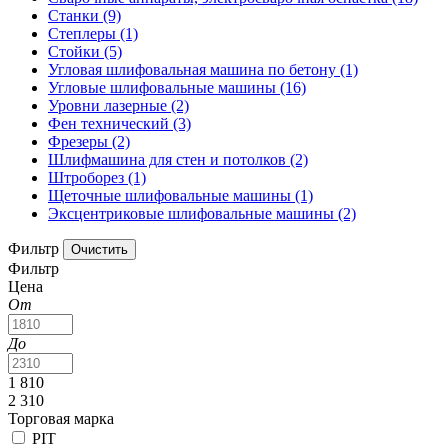
Станки
(9)
Степлеры
(1)
Стойки
(5)
Угловая шлифовальная машина по бетону
(1)
Угловые шлифовальные машины
(16)
Уровни лазерные
(2)
Фен технический
(3)
Фрезеры
(2)
Шлифмашина для стен и потолков
(2)
Штроборез
(1)
Щеточные шлифовальные машины
(1)
Эксцентриковые шлифовальные машины
(2)
Фильтр
Фильтр
Цена
От
До
1 810
2 310
Торговая марка
PIT