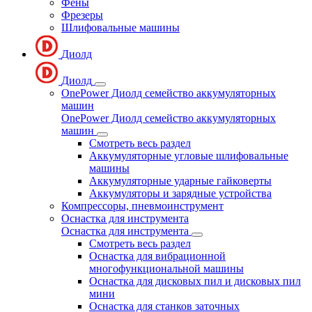
Фены
Фрезеры
Шлифовальные машины
Диолд
Диолд
OnePower Диолд семейство аккумуляторных
машин
OnePower Диолд семейство аккумуляторных
машин
Смотреть весь раздел
Аккумуляторные угловые шлифовальные
машины
Аккумуляторные ударные гайковерты
Аккумуляторы и зарядные устройства
Компрессоры, пневмоинструмент
Оснастка для инструмента
Оснастка для инструмента
Смотреть весь раздел
Оснастка для вибрационной
многофункциональной машины
Оснастка для дисковых пил и дисковых пил
мини
Оснастка для станков заточных