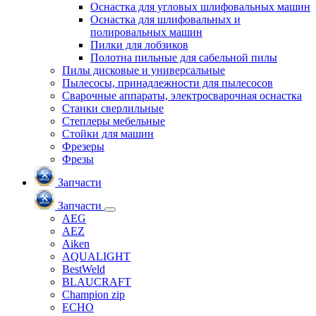
Оснастка для угловых шлифовальных машин
Оснастка для шлифовальных и
полировальных машин
Пилки для лобзиков
Полотна пильные для сабельной пилы
Пилы дисковые и универсальные
Пылесосы, принадлежности для пылесосов
Сварочные аппараты, электросварочная оснастка
Станки сверлильные
Степлеры мебельные
Стойки для машин
Фрезеры
Фрезы
Запчасти
Запчасти
AEG
AEZ
Aiken
AQUALIGHT
BestWeld
BLAUCRAFT
Champion zip
ECHO