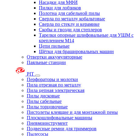
Насадки для МФИ
Пилки для лобзиков
Полотна для сабельной пилы
Сверла по металлу кобальтовые
Сверла по стеклу и керамике
Скобы и гвозди для степлеров
Тарелки опорные шлифовальные для УШМ с
креплением М14
Цепи пильные
Щётки для брашировальных машин
Отвертки аккумуляторные
Паяльные станции
PIT
Перфораторы и молотки
Пила отрезная по металлу
Пила цепная электрическая
Пилы дисковые
Пилы сабельные
Пилы торцовочные
Пистолеты клеящие и для монтажной пены
Плоскошлифовальные машины
Пневмоинструмент
Подвесные ремни для триммеров
Пылесосы