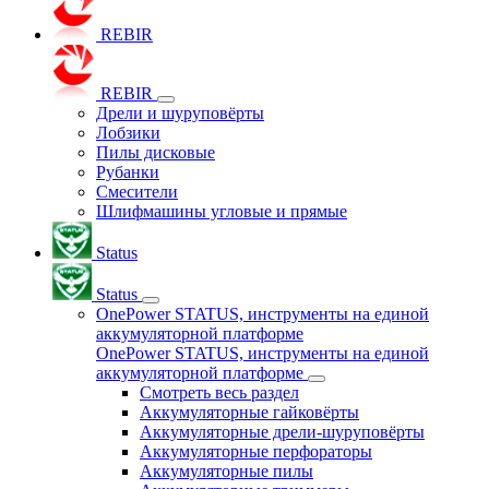
REBIR
REBIR
Дрели и шуруповёрты
Лобзики
Пилы дисковые
Рубанки
Смесители
Шлифмашины угловые и прямые
Status
Status
OnePower STATUS, инструменты на единой
аккумуляторной платформе
OnePower STATUS, инструменты на единой
аккумуляторной платформе
Смотреть весь раздел
Аккумуляторные гайковёрты
Аккумуляторные дрели-шуруповёрты
Аккумуляторные перфораторы
Аккумуляторные пилы