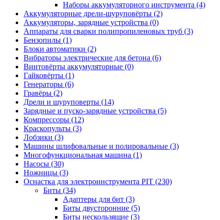
Наборы аккумуляторного инструмента
(4)
Аккумуляторные дрели-шуруповёрты
(2)
Аккумуляторы, зарядные устройства
(0)
Аппараты для сварки полипропиленовых труб
(3)
Бензопилы
(1)
Блоки автоматики
(2)
Вибраторы электрические для бетона
(6)
Винтовёрты аккумуляторные
(0)
Гайковёрты
(1)
Генераторы
(6)
Гравёры
(2)
Дрели и шуруповерты
(14)
Зарядные и пуско-зарядные устройства
(5)
Компрессоры
(12)
Краскопульты
(3)
Лобзики
(3)
Машины шлифовальные и полировальные
(3)
Многофункциональная машина
(1)
Насосы
(30)
Ножницы
(3)
Оснастка для электроинструмента PIT
(230)
Биты
(34)
Адаптеры для бит
(3)
Биты двусторонние
(5)
Биты нескользящие
(3)