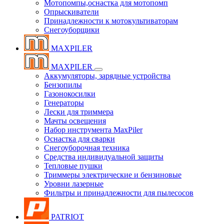
Мотопомпы,оснастка для мотопомп
Опрыскиватели
Принадлежности к мотокультиваторам
Снегоуборщики
MAXPILER
MAXPILER
Аккумуляторы, зарядные устройства
Бензопилы
Газонокосилки
Генераторы
Лески для триммера
Мачты освещения
Набор инструмента MaxPiler
Оснастка для сварки
Снегоуборочная техника
Средства индивидуальной защиты
Тепловые пушки
Триммеры электрические и бензиновые
Уровни лазерные
Фильтры и принадлежности для пылесосов
PATRIOT