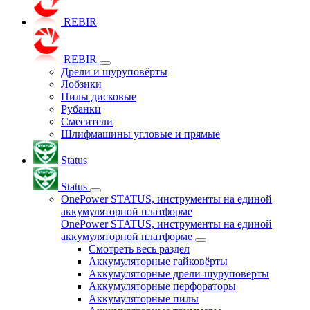
REBIR
REBIR
Дрели и шуруповёрты
Лобзики
Пилы дисковые
Рубанки
Смесители
Шлифмашины угловые и прямые
Status
Status
OnePower STATUS, инструменты на единой
аккумуляторной платформе
OnePower STATUS, инструменты на единой
аккумуляторной платформе
Смотреть весь раздел
Аккумуляторные гайковёрты
Аккумуляторные дрели-шуруповёрты
Аккумуляторные перфораторы
Аккумуляторные пилы