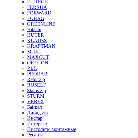
ELITECH
FERRUA
FORWARD
FUBAG
GREENLINE
Hitachi
HUTER
KLAUSS
KRAFTMAN
Makita
MAXCUT
OREGON
P.I.T.
PRORAB
Rebir zip
RUSELF
Status zip
STURM
VEBEX
Байкал
Диолд zip
Инстар
Интерскол
Пистолеты монтажные
Ресанта