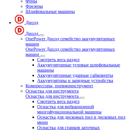
Фены
Фрезеры
Шлифовальные машины
Диолд
Диолд
OnePower Диолд семейство аккумуляторных
машин
OnePower Диолд семейство аккумуляторных
машин
Смотреть весь раздел
Аккумуляторные угловые шлифовальные
машины
Аккумуляторные ударные гайковерты
Аккумуляторы и зарядные устройства
Компрессоры, пневмоинструмент
Оснастка для инструмента
Оснастка для инструмента
Смотреть весь раздел
Оснастка для вибрационной
многофункциональной машины
Оснастка для дисковых пил и дисковых пил
мини
Оснастка для станков заточных