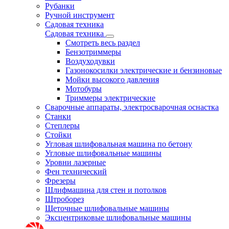
Рубанки
Ручной инструмент
Садовая техника
Садовая техника
Смотреть весь раздел
Бензотриммеры
Воздуходувки
Газонокосилки электрические и бензиновые
Мойки высокого давления
Мотобуры
Триммеры электрические
Сварочные аппараты, электросварочная оснастка
Станки
Степлеры
Стойки
Угловая шлифовальная машина по бетону
Угловые шлифовальные машины
Уровни лазерные
Фен технический
Фрезеры
Шлифмашина для стен и потолков
Штроборез
Щеточные шлифовальные машины
Эксцентриковые шлифовальные машины