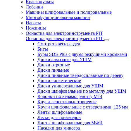
Краскопульты
Лобзики
Машины шлифовальные и полировальные
Многофункциональная машина
Насосы
Ножницы
Оснастка для электроинструмента PIT
Оснастка для электроинструмента PIT
Смотреть весь раздел
Биты
Буры SDS-Plus c двумя режущими кромками
Диски алмазные для УШМ
Диски отрезные
Диски пильные
Диски пильные твёрдосплавные по дереву
Диски синтетические
Диски универсальные для УШМ
Диски шлифовальные по металлу для УШМ
Коронки по керамограниту M14
Круги лепестковые торцевые
Круги шлифовальные с отверстиями, 125 мм
Ленты шлифовальные
Лески для триммеров
Листы шлифовальные для МФИ
Насадки для миксера