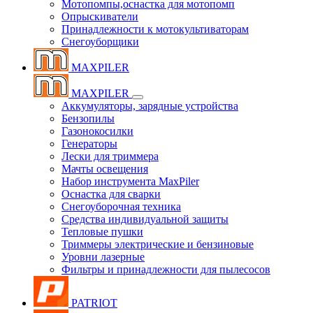
Мотопомпы,оснастка для мотопомп
Опрыскиватели
Принадлежности к мотокультиваторам
Снегоуборщики
MAXPILER
MAXPILER
Аккумуляторы, зарядные устройства
Бензопилы
Газонокосилки
Генераторы
Лески для триммера
Мачты освещения
Набор инструмента MaxPiler
Оснастка для сварки
Снегоуборочная техника
Средства индивидуальной защиты
Тепловые пушки
Триммеры электрические и бензиновые
Уровни лазерные
Фильтры и принадлежности для пылесосов
PATRIOT