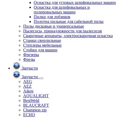
Оснастка для угловых шлифовальных машин
Оснастка для шлифовальных и
полировальных машин
Пилки для лобзиков
Полотна пильные для сабельной пилы
Пилы дисковые и универсальные
Пылесосы, принадлежности для пылесосов
Сварочные аппараты, электросварочная оснастка
Станки сверлильные
Степлеры мебельные
Стойки для машин
Фрезеры
Фрезы
Запчасти
Запчасти
AEG
AEZ
Aiken
AQUALIGHT
BestWeld
BLAUCRAFT
Champion zip
ECHO