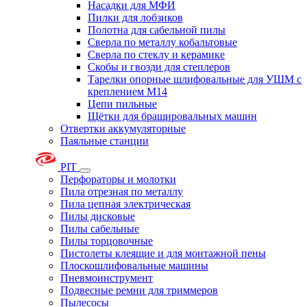
Насадки для МФИ
Пилки для лобзиков
Полотна для сабельной пилы
Сверла по металлу кобальтовые
Сверла по стеклу и керамике
Скобы и гвозди для степлеров
Тарелки опорные шлифовальные для УШМ с
креплением М14
Цепи пильные
Щётки для брашировальных машин
Отвертки аккумуляторные
Паяльные станции
PIT
Перфораторы и молотки
Пила отрезная по металлу
Пила цепная электрическая
Пилы дисковые
Пилы сабельные
Пилы торцовочные
Пистолеты клеящие и для монтажной пены
Плоскошлифовальные машины
Пневмоинструмент
Подвесные ремни для триммеров
Пылесосы