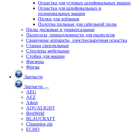
Оснастка для угловых шлифовальных машин
Оснастка для шлифовальных и
полировальных машин
Пилки для лобзиков
Полотна пильные для сабельной пилы
Пилы дисковые и универсальные
Пылесосы, принадлежности для пылесосов
Сварочные аппараты, электросварочная оснастка
Станки сверлильные
Степлеры мебельные
Стойки для машин
Фрезеры
Фрезы
Запчасти
Запчасти
AEG
AEZ
Aiken
AQUALIGHT
BestWeld
BLAUCRAFT
Champion zip
ECHO