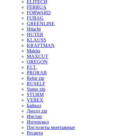
ELITECH
FERRUA
FORWARD
FUBAG
GREENLINE
Hitachi
HUTER
KLAUSS
KRAFTMAN
Makita
MAXCUT
OREGON
P.I.T.
PRORAB
Rebir zip
RUSELF
Status zip
STURM
VEBEX
Байкал
Диолд zip
Инстар
Интерскол
Пистолеты монтажные
Ресанта