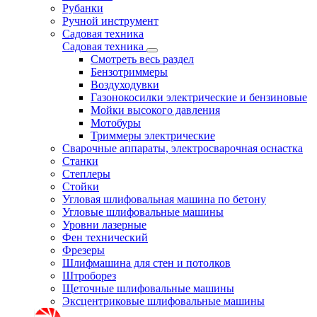
Рубанки
Ручной инструмент
Садовая техника
Садовая техника
Смотреть весь раздел
Бензотриммеры
Воздуходувки
Газонокосилки электрические и бензиновые
Мойки высокого давления
Мотобуры
Триммеры электрические
Сварочные аппараты, электросварочная оснастка
Станки
Степлеры
Стойки
Угловая шлифовальная машина по бетону
Угловые шлифовальные машины
Уровни лазерные
Фен технический
Фрезеры
Шлифмашина для стен и потолков
Штроборез
Щеточные шлифовальные машины
Эксцентриковые шлифовальные машины