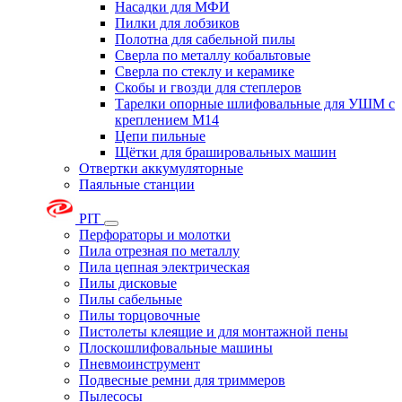
Насадки для МФИ
Пилки для лобзиков
Полотна для сабельной пилы
Сверла по металлу кобальтовые
Сверла по стеклу и керамике
Скобы и гвозди для степлеров
Тарелки опорные шлифовальные для УШМ с
креплением М14
Цепи пильные
Щётки для брашировальных машин
Отвертки аккумуляторные
Паяльные станции
PIT
Перфораторы и молотки
Пила отрезная по металлу
Пила цепная электрическая
Пилы дисковые
Пилы сабельные
Пилы торцовочные
Пистолеты клеящие и для монтажной пены
Плоскошлифовальные машины
Пневмоинструмент
Подвесные ремни для триммеров
Пылесосы