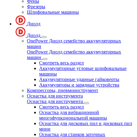
Фены
Фрезеры
Шлифовальные машины
Диолд
Диолд
OnePower Диолд семейство аккумуляторных
машин
OnePower Диолд семейство аккумуляторных
машин
Смотреть весь раздел
Аккумуляторные угловые шлифовальные
машины
Аккумуляторные ударные гайковерты
Аккумуляторы и зарядные устройства
Компрессоры, пневмоинструмент
Оснастка для инструмента
Оснастка для инструмента
Смотреть весь раздел
Оснастка для вибрационной
многофункциональной машины
Оснастка для дисковых пил и дисковых пил
мини
Оснастка для станков заточных