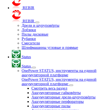
REBIR
REBIR
Дрели и шуруповёрты
Лобзики
Пилы дисковые
Рубанки
Смесители
Шлифмашины угловые и прямые
Status
Status
OnePower STATUS, инструменты на единой
аккумуляторной платформе
OnePower STATUS, инструменты на единой
аккумуляторной платформе
Смотреть весь раздел
Аккумуляторные гайковёрты
Аккумуляторные дрели-шуруповёрты
Аккумуляторные перфораторы
Аккумуляторные пилы