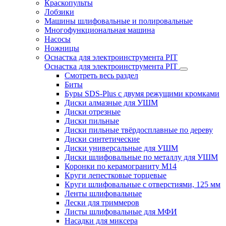
Краскопульты
Лобзики
Машины шлифовальные и полировальные
Многофункциональная машина
Насосы
Ножницы
Оснастка для электроинструмента PIT
Оснастка для электроинструмента PIT
Смотреть весь раздел
Биты
Буры SDS-Plus c двумя режущими кромками
Диски алмазные для УШМ
Диски отрезные
Диски пильные
Диски пильные твёрдосплавные по дереву
Диски синтетические
Диски универсальные для УШМ
Диски шлифовальные по металлу для УШМ
Коронки по керамограниту M14
Круги лепестковые торцевые
Круги шлифовальные с отверстиями, 125 мм
Ленты шлифовальные
Лески для триммеров
Листы шлифовальные для МФИ
Насадки для миксера