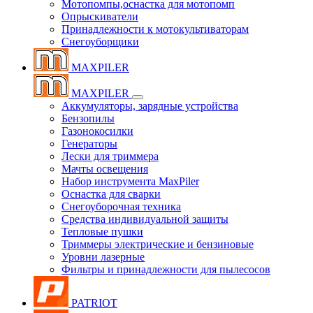
Мотопомпы,оснастка для мотопомп
Опрыскиватели
Принадлежности к мотокультиваторам
Снегоуборщики
MAXPILER
MAXPILER
Аккумуляторы, зарядные устройства
Бензопилы
Газонокосилки
Генераторы
Лески для триммера
Мачты освещения
Набор инструмента MaxPiler
Оснастка для сварки
Снегоуборочная техника
Средства индивидуальной защиты
Тепловые пушки
Триммеры электрические и бензиновые
Уровни лазерные
Фильтры и принадлежности для пылесосов
PATRIOT