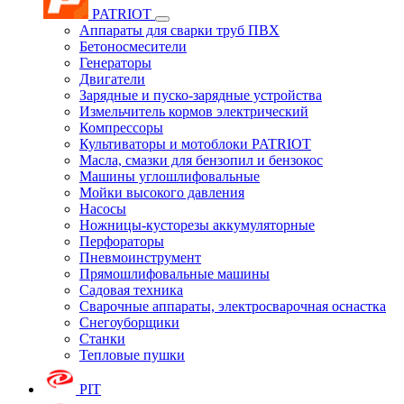
PATRIOT
Аппараты для сварки труб ПВХ
Бетоносмесители
Генераторы
Двигатели
Зарядные и пуско-зарядные устройства
Измельчитель кормов электрический
Компрессоры
Культиваторы и мотоблоки PATRIOT
Масла, смазки для бензопил и бензокос
Машины углошлифовальные
Мойки высокого давления
Насосы
Ножницы-кусторезы аккумуляторные
Перфораторы
Пневмоинструмент
Прямошлифовальные машины
Садовая техника
Сварочные аппараты, электросварочная оснастка
Снегоуборщики
Станки
Тепловые пушки
PIT