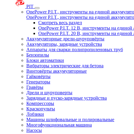
PIT
OnePower P.I.T., инструменты на единой аккумуля
OnePower P.I.T., инструменты на единой аккумуля
Смотреть весь раздел
OnePower P.I.T. 12 В, инструменты на едино
OnePower P.I.T. 20 В, инструменты на едино
Аккумуляторные дрели-шуруповёрты
Аккумуляторы, зарядные устройства
Аппараты для сварки полипропиленовых труб
Бензопилы
Блоки автоматики
Вибраторы электрические для бетона
Винтовёрты аккумуляторные
Гайковёрты
Генераторы
Гравёры
Дрели и шуруповерты
Зарядные и пуско-зарядные устройства
Компрессоры
Краскопульты
Лобзики
Машины шлифовальные и полировальные
Многофункциональная машина
Насосы