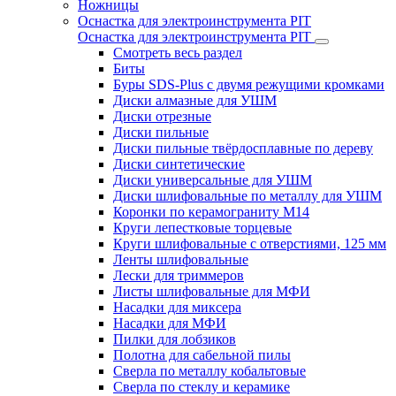
Ножницы
Оснастка для электроинструмента PIT
Оснастка для электроинструмента PIT
Смотреть весь раздел
Биты
Буры SDS-Plus c двумя режущими кромками
Диски алмазные для УШМ
Диски отрезные
Диски пильные
Диски пильные твёрдосплавные по дереву
Диски синтетические
Диски универсальные для УШМ
Диски шлифовальные по металлу для УШМ
Коронки по керамограниту M14
Круги лепестковые торцевые
Круги шлифовальные с отверстиями, 125 мм
Ленты шлифовальные
Лески для триммеров
Листы шлифовальные для МФИ
Насадки для миксера
Насадки для МФИ
Пилки для лобзиков
Полотна для сабельной пилы
Сверла по металлу кобальтовые
Сверла по стеклу и керамике