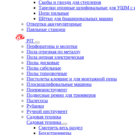
Скобы и гвозди для степлеров
Тарелки опорные шлифовальные для УШМ с 
Цепи пильные
Щётки для брашировальных машин
Отвертки аккумуляторные
Паяльные станции
PIT
Перфораторы и молотки
Пила отрезная по металлу
Пила цепная электрическая
Пилы дисковые
Пилы сабельные
Пилы торцовочные
Пистолеты клеящие и для монтажной пены
Плоскошлифовальные машины
Пневмоинструмент
Подвесные ремни для триммеров
Пылесосы
Рубанки
Ручной инструмент
Садовая техника
Садовая техника
Смотреть весь раздел
Бензотриммеры