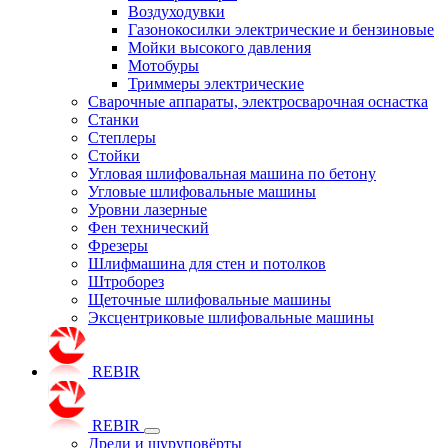
Воздуходувки
Газонокосилки электрические и бензиновые
Мойки высокого давления
Мотобуры
Триммеры электрические
Сварочные аппараты, электросварочная оснастка
Станки
Степлеры
Стойки
Угловая шлифовальная машина по бетону
Угловые шлифовальные машины
Уровни лазерные
Фен технический
Фрезеры
Шлифмашина для стен и потолков
Штроборез
Щеточные шлифовальные машины
Эксцентриковые шлифовальные машины
REBIR
REBIR
Дрели и шуруповёрты