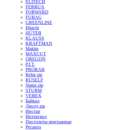
ELITECH
FERRUA
FORWARD
FUBAG
GREENLINE
Hitachi
HUTER
KLAUSS
KRAFTMAN
Makita
MAXCUT
OREGON
P.I.T.
PRORAB
Rebir zip
RUSELF
Status zip
STURM
VEBEX
Байкал
Диолд zip
Инстар
Интерскол
Пистолеты монтажные
Ресанта