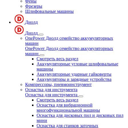
Фены
Фрезеры
Шлифовальные машины
Диолд
Диолд
OnePower Диолд семейство аккумуляторных
машин
OnePower Диолд семейство аккумуляторных
машин
Смотреть весь раздел
Аккумуляторные угловые шлифовальные
машины
Аккумуляторные ударные гайковерты
Аккумуляторы и зарядные устройства
Компрессоры, пневмоинструмент
Оснастка для инструмента
Оснастка для инструмента
Смотреть весь раздел
Оснастка для вибрационной
многофункциональной машины
Оснастка для дисковых пил и дисковых пил
мини
Оснастка для станков заточных