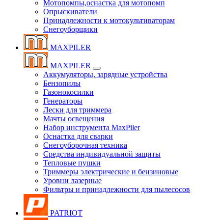
Мотопомпы,оснастка для мотопомп
Опрыскиватели
Принадлежности к мотокультиваторам
Снегоуборщики
MAXPILER
MAXPILER
Аккумуляторы, зарядные устройства
Бензопилы
Газонокосилки
Генераторы
Лески для триммера
Мачты освещения
Набор инструмента MaxPiler
Оснастка для сварки
Снегоуборочная техника
Средства индивидуальной защиты
Тепловые пушки
Триммеры электрические и бензиновые
Уровни лазерные
Фильтры и принадлежности для пылесосов
PATRIOT