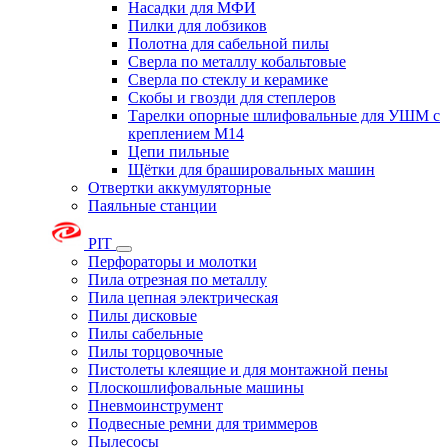
Насадки для МФИ
Пилки для лобзиков
Полотна для сабельной пилы
Сверла по металлу кобальтовые
Сверла по стеклу и керамике
Скобы и гвозди для степлеров
Тарелки опорные шлифовальные для УШМ с
креплением М14
Цепи пильные
Щётки для брашировальных машин
Отвертки аккумуляторные
Паяльные станции
PIT
Перфораторы и молотки
Пила отрезная по металлу
Пила цепная электрическая
Пилы дисковые
Пилы сабельные
Пилы торцовочные
Пистолеты клеящие и для монтажной пены
Плоскошлифовальные машины
Пневмоинструмент
Подвесные ремни для триммеров
Пылесосы