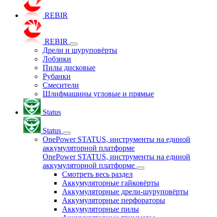
REBIR
REBIR
Дрели и шуруповёрты
Лобзики
Пилы дисковые
Рубанки
Смесители
Шлифмашины угловые и прямые
Status
Status
OnePower STATUS, инструменты на единой
аккумуляторной платформе
OnePower STATUS, инструменты на единой
аккумуляторной платформе
Смотреть весь раздел
Аккумуляторные гайковёрты
Аккумуляторные дрели-шуруповёрты
Аккумуляторные перфораторы
Аккумуляторные пилы