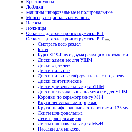
Краскопульты
Лобзики
Машины шлифовальные и полировальные
Многофункциональная машина
Насосы
Ножницы
Оснастка для электроинструмента PIT
Оснастка для электроинструмента PIT
Смотреть весь раздел
Биты
Буры SDS-Plus c двумя режущими кромками
Диски алмазные для УШМ
Диски отрезные
Диски пильные
Диски пильные твёрдосплавные по дереву
Диски синтетические
Диски универсальные для УШМ
Диски шлифовальные по металлу для УШМ
Коронки по керамограниту M14
Круги лепестковые торцевые
Круги шлифовальные с отверстиями, 125 мм
Ленты шлифовальные
Лески для триммеров
Листы шлифовальные для МФИ
Насадки для миксера