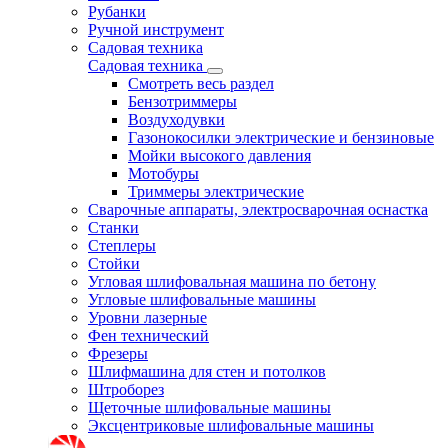
Рубанки
Ручной инструмент
Садовая техника
Садовая техника
Смотреть весь раздел
Бензотриммеры
Воздуходувки
Газонокосилки электрические и бензиновые
Мойки высокого давления
Мотобуры
Триммеры электрические
Сварочные аппараты, электросварочная оснастка
Станки
Степлеры
Стойки
Угловая шлифовальная машина по бетону
Угловые шлифовальные машины
Уровни лазерные
Фен технический
Фрезеры
Шлифмашина для стен и потолков
Штроборез
Щеточные шлифовальные машины
Эксцентриковые шлифовальные машины