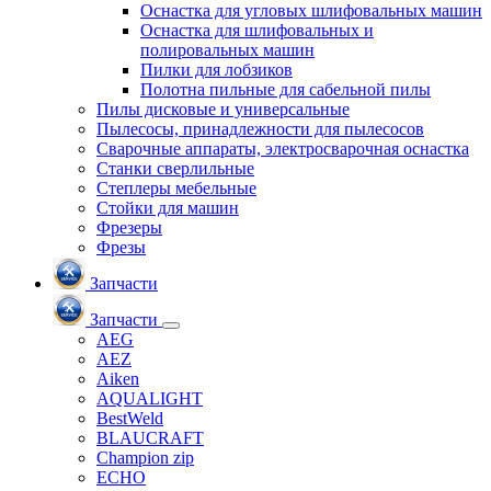
Оснастка для угловых шлифовальных машин
Оснастка для шлифовальных и
полировальных машин
Пилки для лобзиков
Полотна пильные для сабельной пилы
Пилы дисковые и универсальные
Пылесосы, принадлежности для пылесосов
Сварочные аппараты, электросварочная оснастка
Станки сверлильные
Степлеры мебельные
Стойки для машин
Фрезеры
Фрезы
Запчасти
Запчасти
AEG
AEZ
Aiken
AQUALIGHT
BestWeld
BLAUCRAFT
Champion zip
ECHO