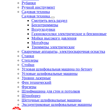
Рубанки
Ручной инструмент
Садовая техника
Садовая техника
Смотреть весь раздел
Бензотриммеры
Воздуходувки
Газонокосилки электрические и бензиновые
Мойки высокого давления
Мотобуры
Триммеры электрические
Сварочные аппараты, электросварочная оснастка
Станки
Степлеры
Стойки
Угловая шлифовальная машина по бетону
Угловые шлифовальные машины
Уровни лазерные
Фен технический
Фрезеры
Шлифмашина для стен и потолков
Штроборез
Щеточные шлифовальные машины
Эксцентриковые шлифовальные машины