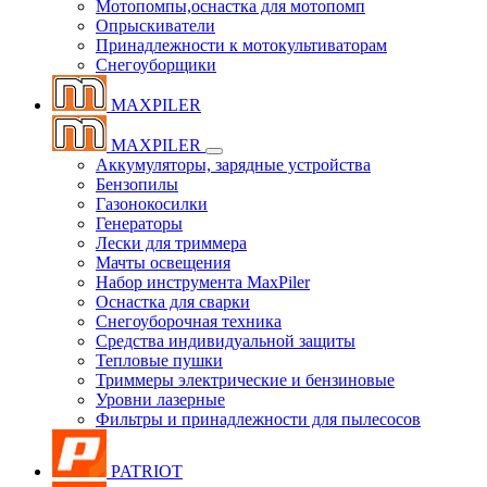
Мотопомпы,оснастка для мотопомп
Опрыскиватели
Принадлежности к мотокультиваторам
Снегоуборщики
MAXPILER
MAXPILER
Аккумуляторы, зарядные устройства
Бензопилы
Газонокосилки
Генераторы
Лески для триммера
Мачты освещения
Набор инструмента MaxPiler
Оснастка для сварки
Снегоуборочная техника
Средства индивидуальной защиты
Тепловые пушки
Триммеры электрические и бензиновые
Уровни лазерные
Фильтры и принадлежности для пылесосов
PATRIOT