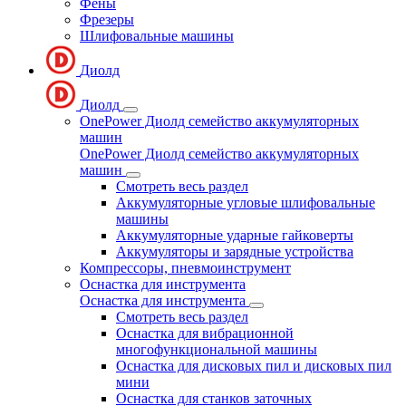
Фены
Фрезеры
Шлифовальные машины
Диолд
Диолд
OnePower Диолд семейство аккумуляторных
машин
OnePower Диолд семейство аккумуляторных
машин
Смотреть весь раздел
Аккумуляторные угловые шлифовальные
машины
Аккумуляторные ударные гайковерты
Аккумуляторы и зарядные устройства
Компрессоры, пневмоинструмент
Оснастка для инструмента
Оснастка для инструмента
Смотреть весь раздел
Оснастка для вибрационной
многофункциональной машины
Оснастка для дисковых пил и дисковых пил
мини
Оснастка для станков заточных