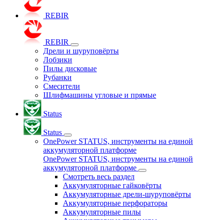
REBIR
REBIR
Дрели и шуруповёрты
Лобзики
Пилы дисковые
Рубанки
Смесители
Шлифмашины угловые и прямые
Status
Status
OnePower STATUS, инструменты на единой
аккумуляторной платформе
OnePower STATUS, инструменты на единой
аккумуляторной платформе
Смотреть весь раздел
Аккумуляторные гайковёрты
Аккумуляторные дрели-шуруповёрты
Аккумуляторные перфораторы
Аккумуляторные пилы