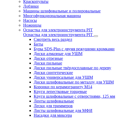
Краскопульты
Лобзики
Машины шлифовальные и полировальные
Многофункциональная машина
Насосы
Ножницы
Оснастка для электроинструмента PIT
Оснастка для электроинструмента PIT
Смотреть весь раздел
Биты
Буры SDS-Plus c двумя режущими кромками
Диски алмазные для УШМ
Диски отрезные
Диски пильные
Диски пильные твёрдосплавные по дереву
Диски синтетические
Диски универсальные для УШМ
Диски шлифовальные по металлу для УШМ
Коронки по керамограниту M14
Круги лепестковые торцевые
Круги шлифовальные с отверстиями, 125 мм
Ленты шлифовальные
Лески для триммеров
Листы шлифовальные для МФИ
Насадки для миксера