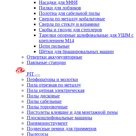
Насадки для МФИ
Пилки для лобзиков
Полотна для сабельной пилы
Сверла по металлу кобальтовые
Сверла по стеклу и керамике
Скобы и гвозди для степлеров
Тарелки опорные шлифовальные для УШМ с
креплением М14
Цепи пильные
Щётки для брашировальных машин
Отвертки аккумуляторные
Паяльные станции
PIT
Перфораторы и молотки
Пила отрезная по металлу
Пила цепная электрическая
Пилы дисковые
Пилы сабельные
Пилы торцовочные
Пистолеты клеящие и для монтажной пены
Плоскошлифовальные машины
Пневмоинструмент
Подвесные ремни для триммеров
Пылесосы