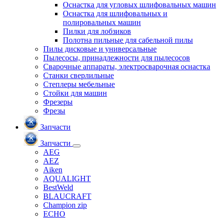
Оснастка для угловых шлифовальных машин
Оснастка для шлифовальных и
полировальных машин
Пилки для лобзиков
Полотна пильные для сабельной пилы
Пилы дисковые и универсальные
Пылесосы, принадлежности для пылесосов
Сварочные аппараты, электросварочная оснастка
Станки сверлильные
Степлеры мебельные
Стойки для машин
Фрезеры
Фрезы
Запчасти
Запчасти
AEG
AEZ
Aiken
AQUALIGHT
BestWeld
BLAUCRAFT
Champion zip
ECHO