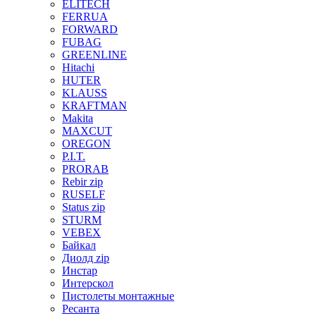
ELITECH
FERRUA
FORWARD
FUBAG
GREENLINE
Hitachi
HUTER
KLAUSS
KRAFTMAN
Makita
MAXCUT
OREGON
P.I.T.
PRORAB
Rebir zip
RUSELF
Status zip
STURM
VEBEX
Байкал
Диолд zip
Инстар
Интерскол
Пистолеты монтажные
Ресанта