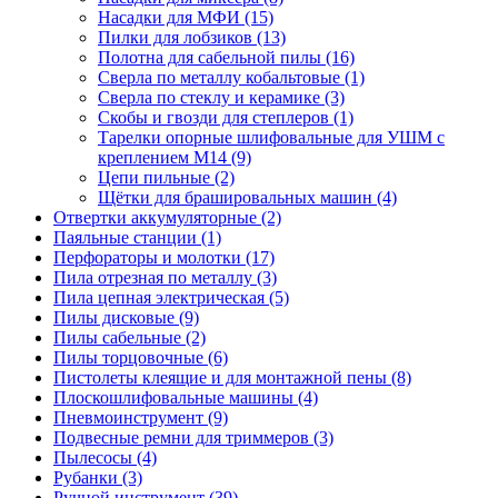
Насадки для МФИ
(15)
Пилки для лобзиков
(13)
Полотна для сабельной пилы
(16)
Сверла по металлу кобальтовые
(1)
Сверла по стеклу и керамике
(3)
Скобы и гвозди для степлеров
(1)
Тарелки опорные шлифовальные для УШМ с
креплением М14
(9)
Цепи пильные
(2)
Щётки для брашировальных машин
(4)
Отвертки аккумуляторные
(2)
Паяльные станции
(1)
Перфораторы и молотки
(17)
Пила отрезная по металлу
(3)
Пила цепная электрическая
(5)
Пилы дисковые
(9)
Пилы сабельные
(2)
Пилы торцовочные
(6)
Пистолеты клеящие и для монтажной пены
(8)
Плоскошлифовальные машины
(4)
Пневмоинструмент
(9)
Подвесные ремни для триммеров
(3)
Пылесосы
(4)
Рубанки
(3)
Ручной инструмент
(39)