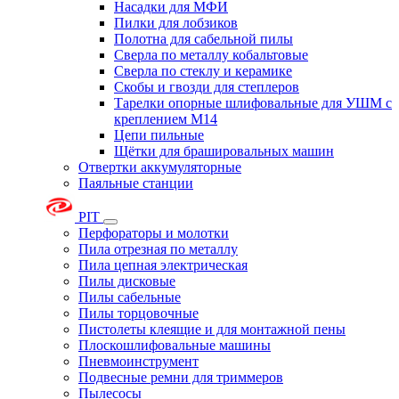
Насадки для МФИ
Пилки для лобзиков
Полотна для сабельной пилы
Сверла по металлу кобальтовые
Сверла по стеклу и керамике
Скобы и гвозди для степлеров
Тарелки опорные шлифовальные для УШМ с
креплением М14
Цепи пильные
Щётки для брашировальных машин
Отвертки аккумуляторные
Паяльные станции
PIT
Перфораторы и молотки
Пила отрезная по металлу
Пила цепная электрическая
Пилы дисковые
Пилы сабельные
Пилы торцовочные
Пистолеты клеящие и для монтажной пены
Плоскошлифовальные машины
Пневмоинструмент
Подвесные ремни для триммеров
Пылесосы