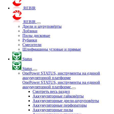
REBIR
REBIR
Дрели и шуруповёрты
Лобзики
Пилы дисковые
Рубанки
Смесители
Шлифмашины угловые и прямые
Status
Status
OnePower STATUS, инструменты на единой
аккумуляторной платформе
OnePower STATUS, инструменты на единой
аккумуляторной платформе
Смотреть весь раздел
Аккумуляторные гайковёрты
Аккумуляторные дрели-шуруповёрты
Аккумуляторные перфораторы
Аккумуляторные пилы