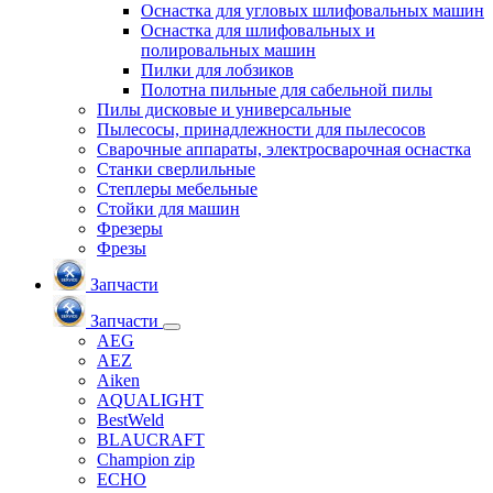
Оснастка для угловых шлифовальных машин
Оснастка для шлифовальных и
полировальных машин
Пилки для лобзиков
Полотна пильные для сабельной пилы
Пилы дисковые и универсальные
Пылесосы, принадлежности для пылесосов
Сварочные аппараты, электросварочная оснастка
Станки сверлильные
Степлеры мебельные
Стойки для машин
Фрезеры
Фрезы
Запчасти
Запчасти
AEG
AEZ
Aiken
AQUALIGHT
BestWeld
BLAUCRAFT
Champion zip
ECHO