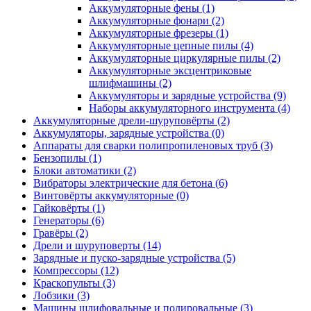
Аккумуляторные фены
(1)
Аккумуляторные фонари
(2)
Аккумуляторные фрезеры
(1)
Аккумуляторные цепные пилы
(4)
Аккумуляторные циркулярные пилы
(2)
Аккумуляторные эксцентриковые
шлифмашины
(2)
Аккумуляторы и зарядные устройства
(9)
Наборы аккумуляторного инструмента
(4)
Аккумуляторные дрели-шуруповёрты
(2)
Аккумуляторы, зарядные устройства
(0)
Аппараты для сварки полипропиленовых труб
(3)
Бензопилы
(1)
Блоки автоматики
(2)
Вибраторы электрические для бетона
(6)
Винтовёрты аккумуляторные
(0)
Гайковёрты
(1)
Генераторы
(6)
Гравёры
(2)
Дрели и шуруповерты
(14)
Зарядные и пуско-зарядные устройства
(5)
Компрессоры
(12)
Краскопульты
(3)
Лобзики
(3)
Машины шлифовальные и полировальные
(3)