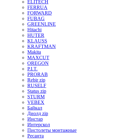
ELITECH
FERRUA
FORWARD
FUBAG
GREENLINE
Hitachi
HUTER
KLAUSS
KRAFTMAN
Makita
MAXCUT
OREGON
P.I.T.
PRORAB
Rebir zip
RUSELF
Status zip
STURM
VEBEX
Байкал
Диолд zip
Инстар
Интерскол
Пистолеты монтажные
Ресанта