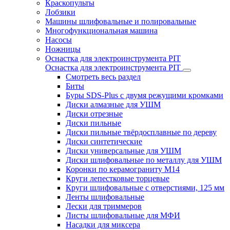
Краскопульты
Лобзики
Машины шлифовальные и полировальные
Многофункциональная машина
Насосы
Ножницы
Оснастка для электроинструмента PIT
Оснастка для электроинструмента PIT
Смотреть весь раздел
Биты
Буры SDS-Plus c двумя режущими кромками
Диски алмазные для УШМ
Диски отрезные
Диски пильные
Диски пильные твёрдосплавные по дереву
Диски синтетические
Диски универсальные для УШМ
Диски шлифовальные по металлу для УШМ
Коронки по керамограниту M14
Круги лепестковые торцевые
Круги шлифовальные с отверстиями, 125 мм
Ленты шлифовальные
Лески для триммеров
Листы шлифовальные для МФИ
Насадки для миксера