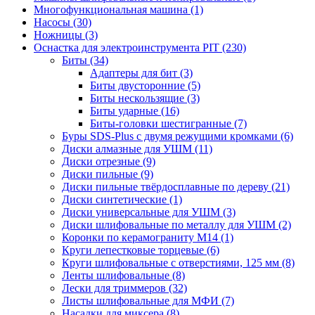
Многофункциональная машина
(1)
Насосы
(30)
Ножницы
(3)
Оснастка для электроинструмента PIT
(230)
Биты
(34)
Адаптеры для бит
(3)
Биты двусторонние
(5)
Биты нескользящие
(3)
Биты ударные
(16)
Биты-головки шестигранные
(7)
Буры SDS-Plus c двумя режущими кромками
(6)
Диски алмазные для УШМ
(11)
Диски отрезные
(9)
Диски пильные
(9)
Диски пильные твёрдосплавные по дереву
(21)
Диски синтетические
(1)
Диски универсальные для УШМ
(3)
Диски шлифовальные по металлу для УШМ
(2)
Коронки по керамограниту M14
(1)
Круги лепестковые торцевые
(6)
Круги шлифовальные с отверстиями, 125 мм
(8)
Ленты шлифовальные
(8)
Лески для триммеров
(32)
Листы шлифовальные для МФИ
(7)
Насадки для миксера
(8)