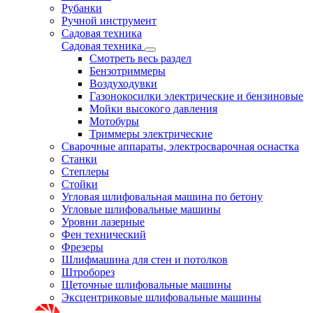
Рубанки
Ручной инструмент
Садовая техника
Садовая техника
Смотреть весь раздел
Бензотриммеры
Воздуходувки
Газонокосилки электрические и бензиновые
Мойки высокого давления
Мотобуры
Триммеры электрические
Сварочные аппараты, электросварочная оснастка
Станки
Степлеры
Стойки
Угловая шлифовальная машина по бетону
Угловые шлифовальные машины
Уровни лазерные
Фен технический
Фрезеры
Шлифмашина для стен и потолков
Штроборез
Щеточные шлифовальные машины
Эксцентриковые шлифовальные машины