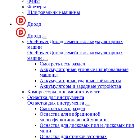
Фены
Фрезеры
Шлифовальные машины
Диолд
Диолд
OnePower Диолд семейство аккумуляторных
машин
OnePower Диолд семейство аккумуляторных
машин
Смотреть весь раздел
Аккумуляторные угловые шлифовальные
машины
Аккумуляторные ударные гайковерты
Аккумуляторы и зарядные устройства
Компрессоры, пневмоинструмент
Оснастка для инструмента
Оснастка для инструмента
Смотреть весь раздел
Оснастка для вибрационной
многофункциональной машины
Оснастка для дисковых пил и дисковых пил
мини
Оснастка для станков заточных