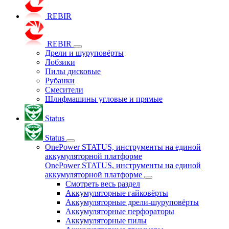
REBIR
REBIR
Дрели и шуруповёрты
Лобзики
Пилы дисковые
Рубанки
Смесители
Шлифмашины угловые и прямые
Status
Status
OnePower STATUS, инструменты на единой
аккумуляторной платформе
OnePower STATUS, инструменты на единой
аккумуляторной платформе
Смотреть весь раздел
Аккумуляторные гайковёрты
Аккумуляторные дрели-шуруповёрты
Аккумуляторные перфораторы
Аккумуляторные пилы