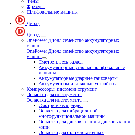
Фены
Фрезеры
Шлифовальные машины
Диолд
Диолд
OnePower Диолд семейство аккумуляторных
машин
OnePower Диолд семейство аккумуляторных
машин
Смотреть весь раздел
Аккумуляторные угловые шлифовальные
машины
Аккумуляторные ударные гайковерты
Аккумуляторы и зарядные устройства
Компрессоры, пневмоинструмент
Оснастка для инструмента
Оснастка для инструмента
Смотреть весь раздел
Оснастка для вибрационной
многофункциональной машины
Оснастка для дисковых пил и дисковых пил
мини
Оснастка для станков заточных