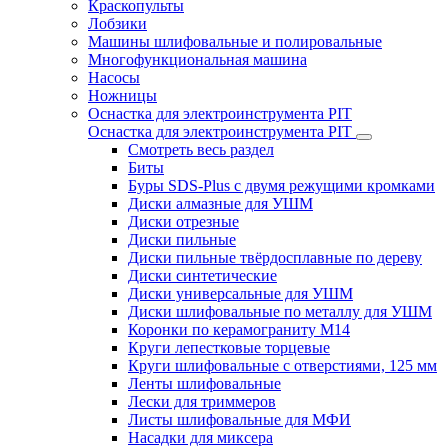
Краскопульты
Лобзики
Машины шлифовальные и полировальные
Многофункциональная машина
Насосы
Ножницы
Оснастка для электроинструмента PIT
Оснастка для электроинструмента PIT
Смотреть весь раздел
Биты
Буры SDS-Plus c двумя режущими кромками
Диски алмазные для УШМ
Диски отрезные
Диски пильные
Диски пильные твёрдосплавные по дереву
Диски синтетические
Диски универсальные для УШМ
Диски шлифовальные по металлу для УШМ
Коронки по керамограниту M14
Круги лепестковые торцевые
Круги шлифовальные с отверстиями, 125 мм
Ленты шлифовальные
Лески для триммеров
Листы шлифовальные для МФИ
Насадки для миксера