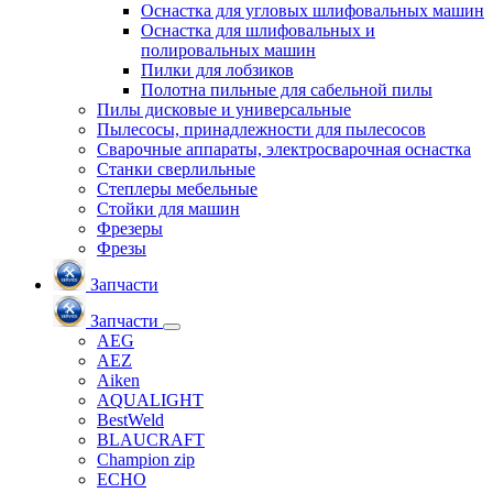
Оснастка для угловых шлифовальных машин
Оснастка для шлифовальных и
полировальных машин
Пилки для лобзиков
Полотна пильные для сабельной пилы
Пилы дисковые и универсальные
Пылесосы, принадлежности для пылесосов
Сварочные аппараты, электросварочная оснастка
Станки сверлильные
Степлеры мебельные
Стойки для машин
Фрезеры
Фрезы
Запчасти
Запчасти
AEG
AEZ
Aiken
AQUALIGHT
BestWeld
BLAUCRAFT
Champion zip
ECHO