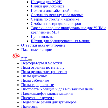
Насадки для МФИ
Пилки для лобзиков
Полотна для сабельной пилы
Сверла по металлу кобальтовые
Сверла по стеклу и керамике
Скобы и гвозди для степлеров
Тарелки опорные шлифовальные для УШМ с
креплением М14
Цепи пильные
Щётки для брашировальных машин
Отвертки аккумуляторные
Паяльные станции
PIT
Перфораторы и молотки
Пила отрезная по металлу
Пила цепная электрическая
Пилы дисковые
Пилы сабельные
Пилы торцовочные
Пистолеты клеящие и для монтажной пены
Плоскошлифовальные машины
Пневмоинструмент
Подвесные ремни для триммеров
Пылесосы