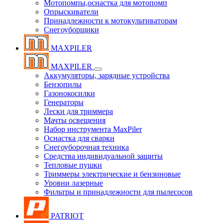
Мотопомпы,оснастка для мотопомп
Опрыскиватели
Принадлежности к мотокультиваторам
Снегоуборщики
MAXPILER
MAXPILER
Аккумуляторы, зарядные устройства
Бензопилы
Газонокосилки
Генераторы
Лески для триммера
Мачты освещения
Набор инструмента MaxPiler
Оснастка для сварки
Снегоуборочная техника
Средства индивидуальной защиты
Тепловые пушки
Триммеры электрические и бензиновые
Уровни лазерные
Фильтры и принадлежности для пылесосов
PATRIOT