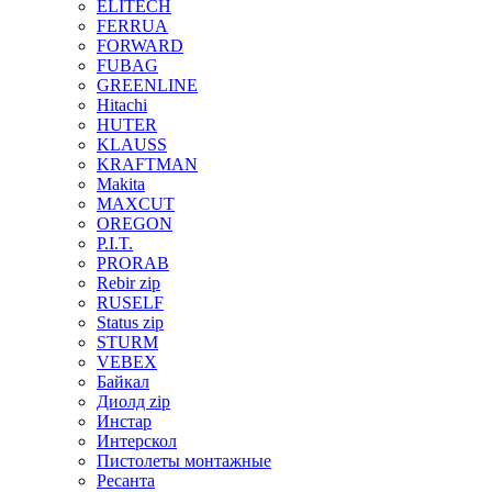
ELITECH
FERRUA
FORWARD
FUBAG
GREENLINE
Hitachi
HUTER
KLAUSS
KRAFTMAN
Makita
MAXCUT
OREGON
P.I.T.
PRORAB
Rebir zip
RUSELF
Status zip
STURM
VEBEX
Байкал
Диолд zip
Инстар
Интерскол
Пистолеты монтажные
Ресанта