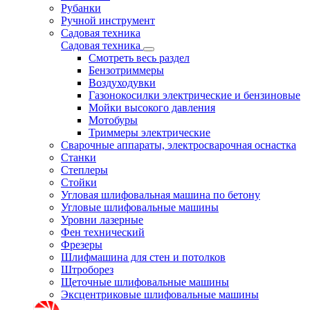
Рубанки
Ручной инструмент
Садовая техника
Садовая техника
Смотреть весь раздел
Бензотриммеры
Воздуходувки
Газонокосилки электрические и бензиновые
Мойки высокого давления
Мотобуры
Триммеры электрические
Сварочные аппараты, электросварочная оснастка
Станки
Степлеры
Стойки
Угловая шлифовальная машина по бетону
Угловые шлифовальные машины
Уровни лазерные
Фен технический
Фрезеры
Шлифмашина для стен и потолков
Штроборез
Щеточные шлифовальные машины
Эксцентриковые шлифовальные машины