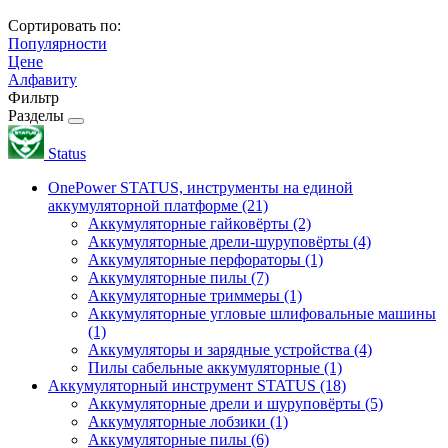
Сортировать по:
Популярности
Цене
Алфавиту
Фильтр
Разделы
Status
OnePower STATUS, инструменты на единой
аккумуляторной платформе
(21)
Аккумуляторные гайковёрты
(2)
Аккумуляторные дрели-шуруповёрты
(4)
Аккумуляторные перфораторы
(1)
Аккумуляторные пилы
(7)
Аккумуляторные триммеры
(1)
Аккумуляторные угловые шлифовальные машины
(1)
Аккумуляторы и зарядные устройства
(4)
Пилы сабельные аккумуляторные
(1)
Аккумуляторный инструмент STATUS
(18)
Аккумуляторные дрели и шуруповёрты
(5)
Аккумуляторные лобзики
(1)
Аккумуляторные пилы
(6)