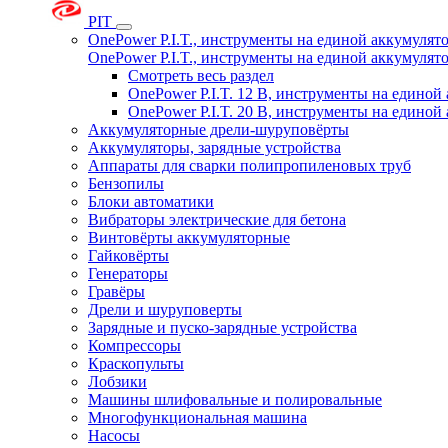
PIT
OnePower P.I.T., инструменты на единой аккумуля
OnePower P.I.T., инструменты на единой аккумуля
Смотреть весь раздел
OnePower P.I.T. 12 В, инструменты на едино
OnePower P.I.T. 20 В, инструменты на едино
Аккумуляторные дрели-шуруповёрты
Аккумуляторы, зарядные устройства
Аппараты для сварки полипропиленовых труб
Бензопилы
Блоки автоматики
Вибраторы электрические для бетона
Винтовёрты аккумуляторные
Гайковёрты
Генераторы
Гравёры
Дрели и шуруповерты
Зарядные и пуско-зарядные устройства
Компрессоры
Краскопульты
Лобзики
Машины шлифовальные и полировальные
Многофункциональная машина
Насосы