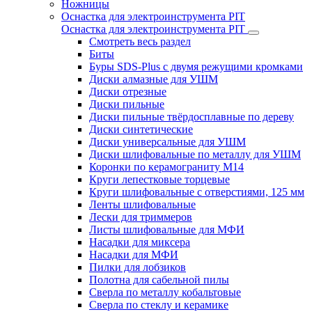
Ножницы
Оснастка для электроинструмента PIT
Оснастка для электроинструмента PIT
Смотреть весь раздел
Биты
Буры SDS-Plus c двумя режущими кромками
Диски алмазные для УШМ
Диски отрезные
Диски пильные
Диски пильные твёрдосплавные по дереву
Диски синтетические
Диски универсальные для УШМ
Диски шлифовальные по металлу для УШМ
Коронки по керамограниту M14
Круги лепестковые торцевые
Круги шлифовальные с отверстиями, 125 мм
Ленты шлифовальные
Лески для триммеров
Листы шлифовальные для МФИ
Насадки для миксера
Насадки для МФИ
Пилки для лобзиков
Полотна для сабельной пилы
Сверла по металлу кобальтовые
Сверла по стеклу и керамике