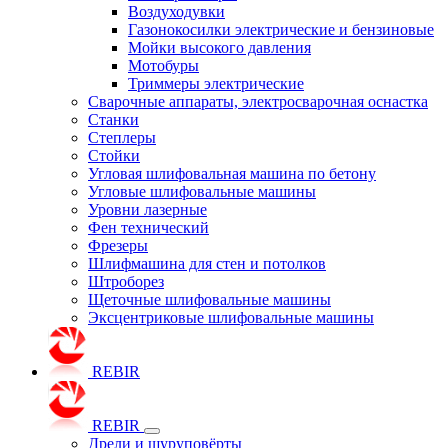
Воздуходувки
Газонокосилки электрические и бензиновые
Мойки высокого давления
Мотобуры
Триммеры электрические
Сварочные аппараты, электросварочная оснастка
Станки
Степлеры
Стойки
Угловая шлифовальная машина по бетону
Угловые шлифовальные машины
Уровни лазерные
Фен технический
Фрезеры
Шлифмашина для стен и потолков
Штроборез
Щеточные шлифовальные машины
Эксцентриковые шлифовальные машины
REBIR
REBIR
Дрели и шуруповёрты