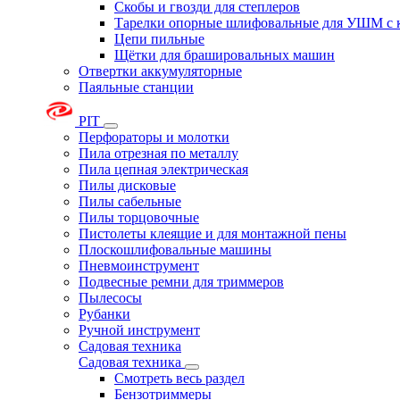
Скобы и гвозди для степлеров
Тарелки опорные шлифовальные для УШМ с 
Цепи пильные
Щётки для брашировальных машин
Отвертки аккумуляторные
Паяльные станции
PIT
Перфораторы и молотки
Пила отрезная по металлу
Пила цепная электрическая
Пилы дисковые
Пилы сабельные
Пилы торцовочные
Пистолеты клеящие и для монтажной пены
Плоскошлифовальные машины
Пневмоинструмент
Подвесные ремни для триммеров
Пылесосы
Рубанки
Ручной инструмент
Садовая техника
Садовая техника
Смотреть весь раздел
Бензотриммеры