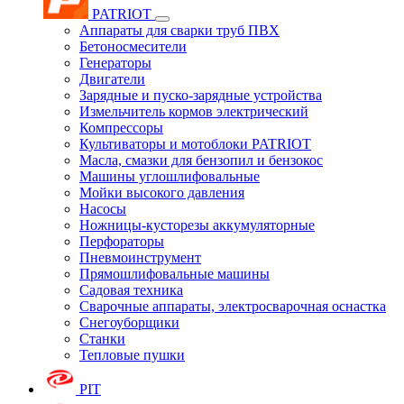
PATRIOT
Аппараты для сварки труб ПВХ
Бетоносмесители
Генераторы
Двигатели
Зарядные и пуско-зарядные устройства
Измельчитель кормов электрический
Компрессоры
Культиваторы и мотоблоки PATRIOT
Масла, смазки для бензопил и бензокос
Машины углошлифовальные
Мойки высокого давления
Насосы
Ножницы-кусторезы аккумуляторные
Перфораторы
Пневмоинструмент
Прямошлифовальные машины
Садовая техника
Сварочные аппараты, электросварочная оснастка
Снегоуборщики
Станки
Тепловые пушки
PIT