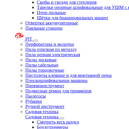
Скобы и гвозди для степлеров
Тарелки опорные шлифовальные для УШМ с 
Цепи пильные
Щётки для брашировальных машин
Отвертки аккумуляторные
Паяльные станции
PIT
Перфораторы и молотки
Пила отрезная по металлу
Пила цепная электрическая
Пилы дисковые
Пилы сабельные
Пилы торцовочные
Пистолеты клеящие и для монтажной пены
Плоскошлифовальные машины
Пневмоинструмент
Подвесные ремни для триммеров
Пылесосы
Рубанки
Ручной инструмент
Садовая техника
Садовая техника
Смотреть весь раздел
Бензотриммеры