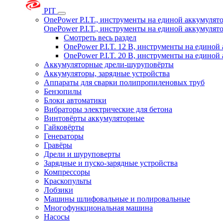
PIT
OnePower P.I.T., инструменты на единой аккумуля
OnePower P.I.T., инструменты на единой аккумуля
Смотреть весь раздел
OnePower P.I.T. 12 В, инструменты на едино
OnePower P.I.T. 20 В, инструменты на едино
Аккумуляторные дрели-шуруповёрты
Аккумуляторы, зарядные устройства
Аппараты для сварки полипропиленовых труб
Бензопилы
Блоки автоматики
Вибраторы электрические для бетона
Винтовёрты аккумуляторные
Гайковёрты
Генераторы
Гравёры
Дрели и шуруповерты
Зарядные и пуско-зарядные устройства
Компрессоры
Краскопульты
Лобзики
Машины шлифовальные и полировальные
Многофункциональная машина
Насосы