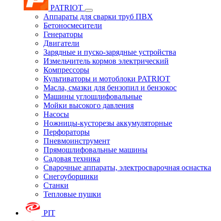
PATRIOT
Аппараты для сварки труб ПВХ
Бетоносмесители
Генераторы
Двигатели
Зарядные и пуско-зарядные устройства
Измельчитель кормов электрический
Компрессоры
Культиваторы и мотоблоки PATRIOT
Масла, смазки для бензопил и бензокос
Машины углошлифовальные
Мойки высокого давления
Насосы
Ножницы-кусторезы аккумуляторные
Перфораторы
Пневмоинструмент
Прямошлифовальные машины
Садовая техника
Сварочные аппараты, электросварочная оснастка
Снегоуборщики
Станки
Тепловые пушки
PIT