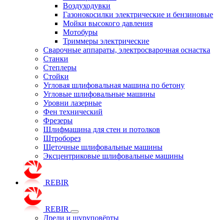
Воздуходувки
Газонокосилки электрические и бензиновые
Мойки высокого давления
Мотобуры
Триммеры электрические
Сварочные аппараты, электросварочная оснастка
Станки
Степлеры
Стойки
Угловая шлифовальная машина по бетону
Угловые шлифовальные машины
Уровни лазерные
Фен технический
Фрезеры
Шлифмашина для стен и потолков
Штроборез
Щеточные шлифовальные машины
Эксцентриковые шлифовальные машины
REBIR
REBIR
Дрели и шуруповёрты