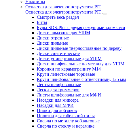
Ножницы
Оснастка для электроинструмента PIT
Оснастка для электроинструмента PIT
Смотреть весь раздел
Биты
Буры SDS-Plus c двумя режущими кромками
Диски алмазные для УШМ
Диски отрезные
Диски пильные
Диски пильные твёрдосплавные по дереву
Диски синтетические
Диски универсальные для УШМ
Диски шлифовальные по металлу для УШМ
Коронки по керамограниту M14
Круги лепестковые торцевые
Круги шлифовальные с отверстиями, 125 мм
Ленты шлифовальные
Лески для триммеров
Листы шлифовальные для МФИ
Насадки для миксера
Насадки для МФИ
Пилки для лобзиков
Полотна для сабельной пилы
Сверла по металлу кобальтовые
Сверла по стеклу и керамике