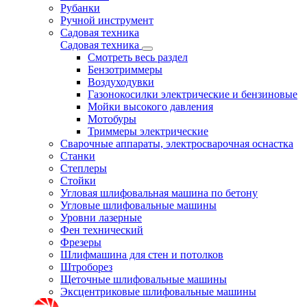
Рубанки
Ручной инструмент
Садовая техника
Садовая техника
Смотреть весь раздел
Бензотриммеры
Воздуходувки
Газонокосилки электрические и бензиновые
Мойки высокого давления
Мотобуры
Триммеры электрические
Сварочные аппараты, электросварочная оснастка
Станки
Степлеры
Стойки
Угловая шлифовальная машина по бетону
Угловые шлифовальные машины
Уровни лазерные
Фен технический
Фрезеры
Шлифмашина для стен и потолков
Штроборез
Щеточные шлифовальные машины
Эксцентриковые шлифовальные машины