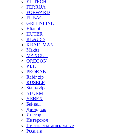
ELITECH
FERRUA
FORWARD
FUBAG
GREENLINE
Hitachi
HUTER
KLAUSS
KRAFTMAN
Makita
MAXCUT
OREGON
P.I.T.
PRORAB
Rebir zip
RUSELF
Status zip
STURM
VEBEX
Байкал
Диолд zip
Инстар
Интерскол
Пистолеты монтажные
Ресанта