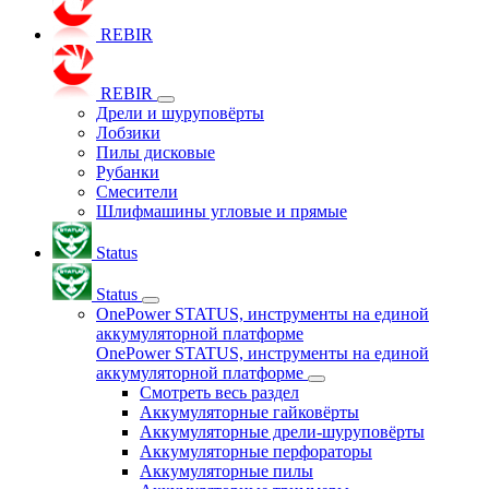
REBIR
REBIR
Дрели и шуруповёрты
Лобзики
Пилы дисковые
Рубанки
Смесители
Шлифмашины угловые и прямые
Status
Status
OnePower STATUS, инструменты на единой
аккумуляторной платформе
OnePower STATUS, инструменты на единой
аккумуляторной платформе
Смотреть весь раздел
Аккумуляторные гайковёрты
Аккумуляторные дрели-шуруповёрты
Аккумуляторные перфораторы
Аккумуляторные пилы