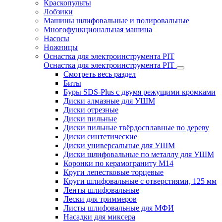
Краскопульты
Лобзики
Машины шлифовальные и полировальные
Многофункциональная машина
Насосы
Ножницы
Оснастка для электроинструмента PIT
Оснастка для электроинструмента PIT
Смотреть весь раздел
Биты
Буры SDS-Plus c двумя режущими кромками
Диски алмазные для УШМ
Диски отрезные
Диски пильные
Диски пильные твёрдосплавные по дереву
Диски синтетические
Диски универсальные для УШМ
Диски шлифовальные по металлу для УШМ
Коронки по керамограниту M14
Круги лепестковые торцевые
Круги шлифовальные с отверстиями, 125 мм
Ленты шлифовальные
Лески для триммеров
Листы шлифовальные для МФИ
Насадки для миксера