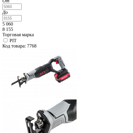
От
До
5 060
8 155
Торговая марка
PIT
Код товара: 7768