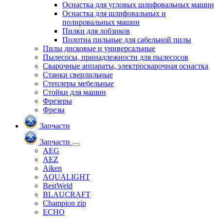
Оснастка для угловых шлифовальных машин
Оснастка для шлифовальных и
полировальных машин
Пилки для лобзиков
Полотна пильные для сабельной пилы
Пилы дисковые и универсальные
Пылесосы, принадлежности для пылесосов
Сварочные аппараты, электросварочная оснастка
Станки сверлильные
Степлеры мебельные
Стойки для машин
Фрезеры
Фрезы
Запчасти
Запчасти
AEG
AEZ
Aiken
AQUALIGHT
BestWeld
BLAUCRAFT
Champion zip
ECHO