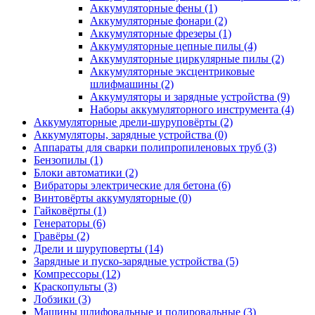
Аккумуляторные фены
(1)
Аккумуляторные фонари
(2)
Аккумуляторные фрезеры
(1)
Аккумуляторные цепные пилы
(4)
Аккумуляторные циркулярные пилы
(2)
Аккумуляторные эксцентриковые
шлифмашины
(2)
Аккумуляторы и зарядные устройства
(9)
Наборы аккумуляторного инструмента
(4)
Аккумуляторные дрели-шуруповёрты
(2)
Аккумуляторы, зарядные устройства
(0)
Аппараты для сварки полипропиленовых труб
(3)
Бензопилы
(1)
Блоки автоматики
(2)
Вибраторы электрические для бетона
(6)
Винтовёрты аккумуляторные
(0)
Гайковёрты
(1)
Генераторы
(6)
Гравёры
(2)
Дрели и шуруповерты
(14)
Зарядные и пуско-зарядные устройства
(5)
Компрессоры
(12)
Краскопульты
(3)
Лобзики
(3)
Машины шлифовальные и полировальные
(3)