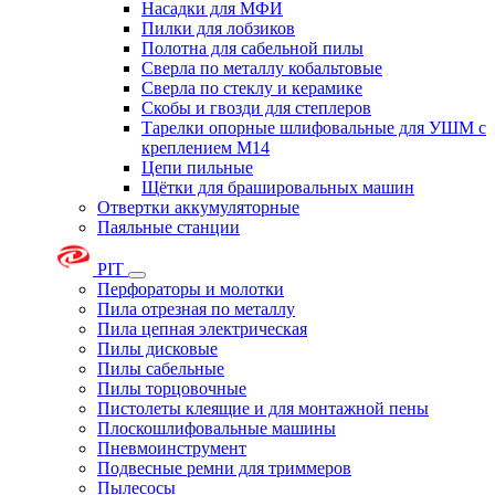
Насадки для МФИ
Пилки для лобзиков
Полотна для сабельной пилы
Сверла по металлу кобальтовые
Сверла по стеклу и керамике
Скобы и гвозди для степлеров
Тарелки опорные шлифовальные для УШМ с
креплением М14
Цепи пильные
Щётки для брашировальных машин
Отвертки аккумуляторные
Паяльные станции
PIT
Перфораторы и молотки
Пила отрезная по металлу
Пила цепная электрическая
Пилы дисковые
Пилы сабельные
Пилы торцовочные
Пистолеты клеящие и для монтажной пены
Плоскошлифовальные машины
Пневмоинструмент
Подвесные ремни для триммеров
Пылесосы