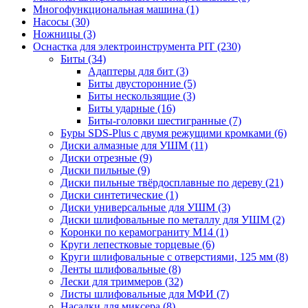
Многофункциональная машина
(1)
Насосы
(30)
Ножницы
(3)
Оснастка для электроинструмента PIT
(230)
Биты
(34)
Адаптеры для бит
(3)
Биты двусторонние
(5)
Биты нескользящие
(3)
Биты ударные
(16)
Биты-головки шестигранные
(7)
Буры SDS-Plus c двумя режущими кромками
(6)
Диски алмазные для УШМ
(11)
Диски отрезные
(9)
Диски пильные
(9)
Диски пильные твёрдосплавные по дереву
(21)
Диски синтетические
(1)
Диски универсальные для УШМ
(3)
Диски шлифовальные по металлу для УШМ
(2)
Коронки по керамограниту M14
(1)
Круги лепестковые торцевые
(6)
Круги шлифовальные с отверстиями, 125 мм
(8)
Ленты шлифовальные
(8)
Лески для триммеров
(32)
Листы шлифовальные для МФИ
(7)
Насадки для миксера
(8)