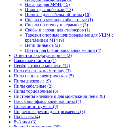
Насадки для МФИ
(15)
Пилки для лобзиков
(13)
Полотна для сабельной пилы
(16)
Сверла по металлу кобальтовые
(1)
Сверла по стеклу и керамике
(3)
Скобы и гвозди для степлеров
(1)
Тарелки опорные шлифовальные для УШМ с
креплением М14
(9)
Цепи пильные
(2)
Щётки для брашировальных машин
(4)
Отвертки аккумуляторные
(2)
Паяльные станции
(1)
Перфораторы и молотки
(17)
Пила отрезная по металлу
(3)
Пила цепная электрическая
(5)
Пилы дисковые
(9)
Пилы сабельные
(2)
Пилы торцовочные
(6)
Пистолеты клеящие и для монтажной пены
(8)
Плоскошлифовальные машины
(4)
Пневмоинструмент
(9)
Подвесные ремни для триммеров
(3)
Пылесосы
(4)
Рубанки
(3)
Ручной инструмент
(39)