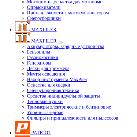
Мотопомпы,оснастка для мотопомп
Опрыскиватели
Принадлежности к мотокультиваторам
Снегоуборщики
MAXPILER
MAXPILER
Аккумуляторы, зарядные устройства
Бензопилы
Газонокосилки
Генераторы
Лески для триммера
Мачты освещения
Набор инструмента MaxPiler
Оснастка для сварки
Снегоуборочная техника
Средства индивидуальной защиты
Тепловые пушки
Триммеры электрические и бензиновые
Уровни лазерные
Фильтры и принадлежности для пылесосов
PATRIOT