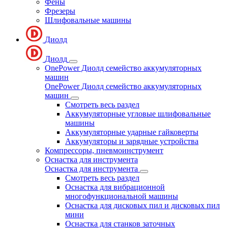
Фены
Фрезеры
Шлифовальные машины
Диолд
Диолд
OnePower Диолд семейство аккумуляторных
машин
OnePower Диолд семейство аккумуляторных
машин
Смотреть весь раздел
Аккумуляторные угловые шлифовальные
машины
Аккумуляторные ударные гайковерты
Аккумуляторы и зарядные устройства
Компрессоры, пневмоинструмент
Оснастка для инструмента
Оснастка для инструмента
Смотреть весь раздел
Оснастка для вибрационной
многофункциональной машины
Оснастка для дисковых пил и дисковых пил
мини
Оснастка для станков заточных