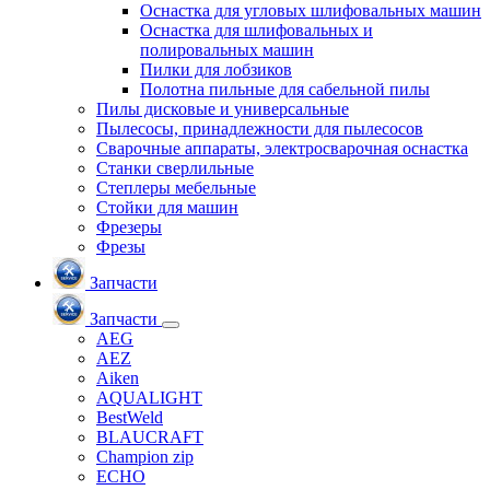
Оснастка для угловых шлифовальных машин
Оснастка для шлифовальных и
полировальных машин
Пилки для лобзиков
Полотна пильные для сабельной пилы
Пилы дисковые и универсальные
Пылесосы, принадлежности для пылесосов
Сварочные аппараты, электросварочная оснастка
Станки сверлильные
Степлеры мебельные
Стойки для машин
Фрезеры
Фрезы
Запчасти
Запчасти
AEG
AEZ
Aiken
AQUALIGHT
BestWeld
BLAUCRAFT
Champion zip
ECHO