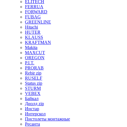
ELITECH
FERRUA
FORWARD
FUBAG
GREENLINE
Hitachi
HUTER
KLAUSS
KRAFTMAN
Makita
MAXCUT
OREGON
P.I.T.
PRORAB
Rebir zip
RUSELF
Status zip
STURM
VEBEX
Байкал
Диолд zip
Инстар
Интерскол
Пистолеты монтажные
Ресанта