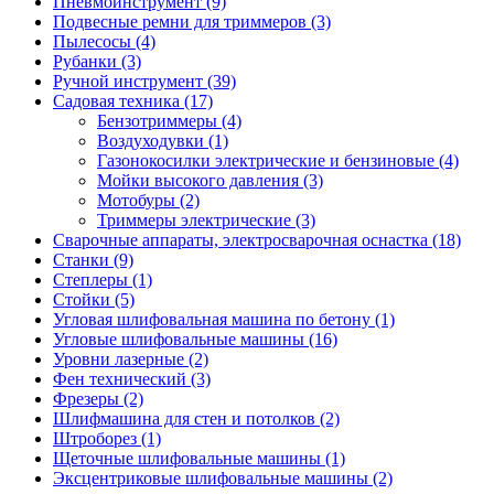
Пневмоинструмент
(9)
Подвесные ремни для триммеров
(3)
Пылесосы
(4)
Рубанки
(3)
Ручной инструмент
(39)
Садовая техника
(17)
Бензотриммеры
(4)
Воздуходувки
(1)
Газонокосилки электрические и бензиновые
(4)
Мойки высокого давления
(3)
Мотобуры
(2)
Триммеры электрические
(3)
Сварочные аппараты, электросварочная оснастка
(18)
Станки
(9)
Степлеры
(1)
Стойки
(5)
Угловая шлифовальная машина по бетону
(1)
Угловые шлифовальные машины
(16)
Уровни лазерные
(2)
Фен технический
(3)
Фрезеры
(2)
Шлифмашина для стен и потолков
(2)
Штроборез
(1)
Щеточные шлифовальные машины
(1)
Эксцентриковые шлифовальные машины
(2)