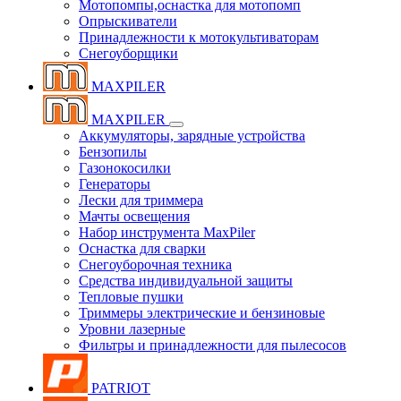
Мотопомпы,оснастка для мотопомп
Опрыскиватели
Принадлежности к мотокультиваторам
Снегоуборщики
MAXPILER
MAXPILER
Аккумуляторы, зарядные устройства
Бензопилы
Газонокосилки
Генераторы
Лески для триммера
Мачты освещения
Набор инструмента MaxPiler
Оснастка для сварки
Снегоуборочная техника
Средства индивидуальной защиты
Тепловые пушки
Триммеры электрические и бензиновые
Уровни лазерные
Фильтры и принадлежности для пылесосов
PATRIOT