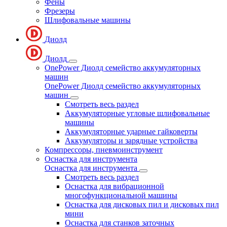
Фены
Фрезеры
Шлифовальные машины
Диолд
Диолд
OnePower Диолд семейство аккумуляторных
машин
OnePower Диолд семейство аккумуляторных
машин
Смотреть весь раздел
Аккумуляторные угловые шлифовальные
машины
Аккумуляторные ударные гайковерты
Аккумуляторы и зарядные устройства
Компрессоры, пневмоинструмент
Оснастка для инструмента
Оснастка для инструмента
Смотреть весь раздел
Оснастка для вибрационной
многофункциональной машины
Оснастка для дисковых пил и дисковых пил
мини
Оснастка для станков заточных