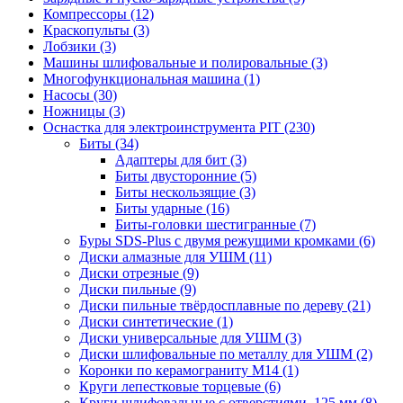
Компрессоры
(12)
Краскопульты
(3)
Лобзики
(3)
Машины шлифовальные и полировальные
(3)
Многофункциональная машина
(1)
Насосы
(30)
Ножницы
(3)
Оснастка для электроинструмента PIT
(230)
Биты
(34)
Адаптеры для бит
(3)
Биты двусторонние
(5)
Биты нескользящие
(3)
Биты ударные
(16)
Биты-головки шестигранные
(7)
Буры SDS-Plus c двумя режущими кромками
(6)
Диски алмазные для УШМ
(11)
Диски отрезные
(9)
Диски пильные
(9)
Диски пильные твёрдосплавные по дереву
(21)
Диски синтетические
(1)
Диски универсальные для УШМ
(3)
Диски шлифовальные по металлу для УШМ
(2)
Коронки по керамограниту M14
(1)
Круги лепестковые торцевые
(6)
Круги шлифовальные с отверстиями, 125 мм
(8)