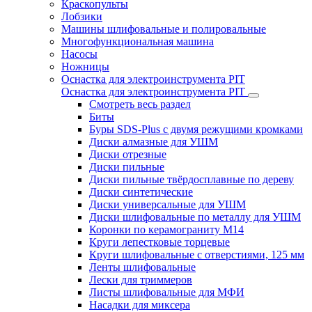
Краскопульты
Лобзики
Машины шлифовальные и полировальные
Многофункциональная машина
Насосы
Ножницы
Оснастка для электроинструмента PIT
Оснастка для электроинструмента PIT
Смотреть весь раздел
Биты
Буры SDS-Plus c двумя режущими кромками
Диски алмазные для УШМ
Диски отрезные
Диски пильные
Диски пильные твёрдосплавные по дереву
Диски синтетические
Диски универсальные для УШМ
Диски шлифовальные по металлу для УШМ
Коронки по керамограниту M14
Круги лепестковые торцевые
Круги шлифовальные с отверстиями, 125 мм
Ленты шлифовальные
Лески для триммеров
Листы шлифовальные для МФИ
Насадки для миксера