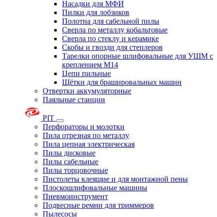
Насадки для МФИ
Пилки для лобзиков
Полотна для сабельной пилы
Сверла по металлу кобальтовые
Сверла по стеклу и керамике
Скобы и гвозди для степлеров
Тарелки опорные шлифовальные для УШМ с
креплением М14
Цепи пильные
Щётки для брашировальных машин
Отвертки аккумуляторные
Паяльные станции
PIT
Перфораторы и молотки
Пила отрезная по металлу
Пила цепная электрическая
Пилы дисковые
Пилы сабельные
Пилы торцовочные
Пистолеты клеящие и для монтажной пены
Плоскошлифовальные машины
Пневмоинструмент
Подвесные ремни для триммеров
Пылесосы