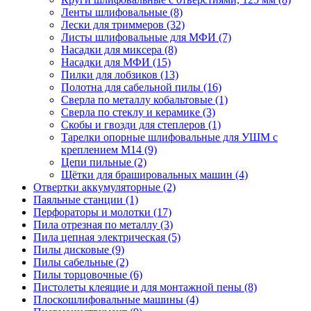
Ленты шлифовальные
(8)
Лески для триммеров
(32)
Листы шлифовальные для МФИ
(7)
Насадки для миксера
(8)
Насадки для МФИ
(15)
Пилки для лобзиков
(13)
Полотна для сабельной пилы
(16)
Сверла по металлу кобальтовые
(1)
Сверла по стеклу и керамике
(3)
Скобы и гвозди для степлеров
(1)
Тарелки опорные шлифовальные для УШМ с
креплением М14
(9)
Цепи пильные
(2)
Щётки для брашировальных машин
(4)
Отвертки аккумуляторные
(2)
Паяльные станции
(1)
Перфораторы и молотки
(17)
Пила отрезная по металлу
(3)
Пила цепная электрическая
(5)
Пилы дисковые
(9)
Пилы сабельные
(2)
Пилы торцовочные
(6)
Пистолеты клеящие и для монтажной пены
(8)
Плоскошлифовальные машины
(4)