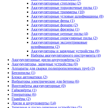
Аккумуляторные степлеры
(2)
Аккумуляторные торцовочные пилы
(1)
Аккумуляторные триммеры
(10)
Аккумуляторные угловые шлифмашины
(8)
Аккумуляторные фены
(1)
Аккумуляторные фонари
(2)
Аккумуляторные фрезеры
(1)
Аккумуляторные цепные пилы
(4)
Аккумуляторные циркулярные пилы
(2)
Аккумуляторные эксцентриковые
шлифмашины
(2)
Аккумуляторы и зарядные устройства
(9)
Наборы аккумуляторного инструмента
(4)
Аккумуляторные дрели-шуруповёрты
(2)
Аккумуляторы, зарядные устройства
(0)
Аппараты для сварки полипропиленовых труб
(3)
Бензопилы
(1)
Блоки автоматики
(2)
Вибраторы электрические для бетона
(6)
Винтовёрты аккумуляторные
(0)
Гайковёрты
(1)
Генераторы
(6)
Гравёры
(2)
Дрели и шуруповерты
(14)
Зарядные и пуско-зарядные устройства
(5)