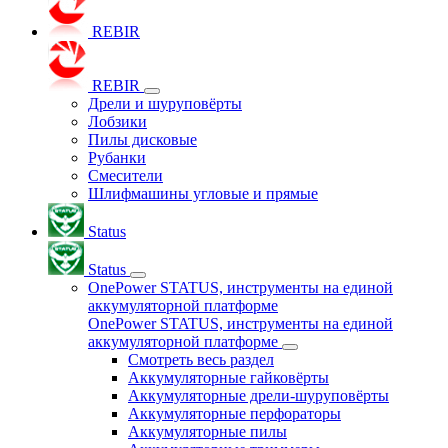
REBIR
REBIR
Дрели и шуруповёрты
Лобзики
Пилы дисковые
Рубанки
Смесители
Шлифмашины угловые и прямые
Status
Status
OnePower STATUS, инструменты на единой
аккумуляторной платформе
OnePower STATUS, инструменты на единой
аккумуляторной платформе
Смотреть весь раздел
Аккумуляторные гайковёрты
Аккумуляторные дрели-шуруповёрты
Аккумуляторные перфораторы
Аккумуляторные пилы