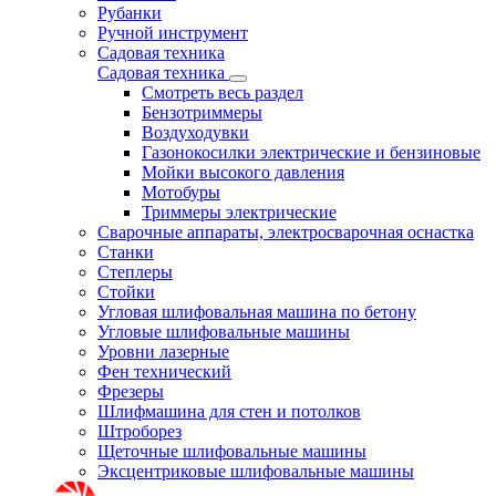
Рубанки
Ручной инструмент
Садовая техника
Садовая техника
Смотреть весь раздел
Бензотриммеры
Воздуходувки
Газонокосилки электрические и бензиновые
Мойки высокого давления
Мотобуры
Триммеры электрические
Сварочные аппараты, электросварочная оснастка
Станки
Степлеры
Стойки
Угловая шлифовальная машина по бетону
Угловые шлифовальные машины
Уровни лазерные
Фен технический
Фрезеры
Шлифмашина для стен и потолков
Штроборез
Щеточные шлифовальные машины
Эксцентриковые шлифовальные машины