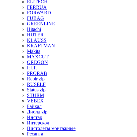
ELITECH
FERRUA
FORWARD
FUBAG
GREENLINE
Hitachi
HUTER
KLAUSS
KRAFTMAN
Makita
MAXCUT
OREGON
P.I.T.
PRORAB
Rebir zip
RUSELF
Status zip
STURM
VEBEX
Байкал
Диолд zip
Инстар
Интерскол
Пистолеты монтажные
Ресанта