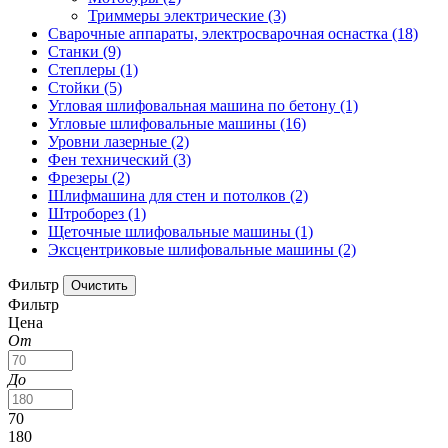
Триммеры электрические
(3)
Сварочные аппараты, электросварочная оснастка
(18)
Станки
(9)
Степлеры
(1)
Стойки
(5)
Угловая шлифовальная машина по бетону
(1)
Угловые шлифовальные машины
(16)
Уровни лазерные
(2)
Фен технический
(3)
Фрезеры
(2)
Шлифмашина для стен и потолков
(2)
Штроборез
(1)
Щеточные шлифовальные машины
(1)
Эксцентриковые шлифовальные машины
(2)
Фильтр
Фильтр
Цена
От
До
70
180