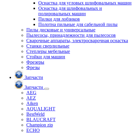
Оснастка для угловых шлифовальных машин
Оснастка для шлифовальных и
полировальных машин
Пилки для лобзиков
Полотна пильные для сабельной пилы
Пилы дисковые и универсальные
Пылесосы, принадлежности для пылесосов
Сварочные аппараты, электросварочная оснастка
Станки сверлильные
Степлеры мебельные
Стойки для машин
Фрезеры
Фрезы
Запчасти
Запчасти
AEG
AEZ
Aiken
AQUALIGHT
BestWeld
BLAUCRAFT
Champion zip
ECHO