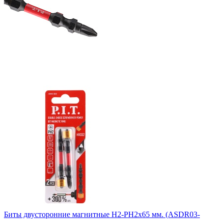
Биты двусторонние магнитные H2-PH2x65 мм. (ASDR03-