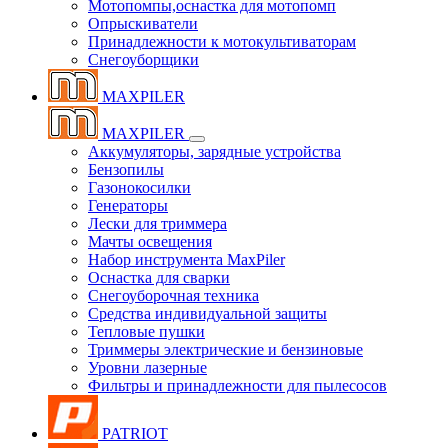
Мотопомпы,оснастка для мотопомп
Опрыскиватели
Принадлежности к мотокультиваторам
Снегоуборщики
MAXPILER
MAXPILER
Аккумуляторы, зарядные устройства
Бензопилы
Газонокосилки
Генераторы
Лески для триммера
Мачты освещения
Набор инструмента MaxPiler
Оснастка для сварки
Снегоуборочная техника
Средства индивидуальной защиты
Тепловые пушки
Триммеры электрические и бензиновые
Уровни лазерные
Фильтры и принадлежности для пылесосов
PATRIOT