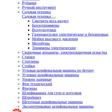
Рубанки
Ручной инструмент
Садовая техника
Садовая техника
Смотреть весь раздел
Бензотриммеры
Воздуходувки
Газонокосилки электрические и бензиновые
Мойки высокого давления
Мотобуры
Триммеры электрические
Сварочные аппараты, электросварочная оснастка
Станки
Степлеры
Стойки
Угловая шлифовальная машина по бетону
Угловые шлифовальные машины
Уровни лазерные
Фен технический
Фрезеры
Шлифмашина для стен и потолков
Штроборез
Щеточные шлифовальные машины
Эксцентриковые шлифовальные машины