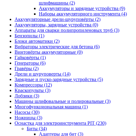
шлифмашины
(2)
Аккумуляторы и зарядные устройства
(9)
Наборы аккумуляторного инструмента
(4)
Аккумуляторные дрели-шуруповёрты
(2)
Аккумуляторы, зарядные устройства
(0)
Аппараты для сварки полипропиленовых труб
(3)
Бензопилы
(1)
Блоки автоматики
(2)
Вибраторы электрические для бетона
(6)
Винтовёрты аккумуляторные
(0)
Гайковёрты
(1)
Генераторы
(6)
Гравёры
(2)
Дрели и шуруповерты
(14)
Зарядные и пуско-зарядные устройства
(5)
Компрессоры
(12)
Краскопульты
(3)
Лобзики
(3)
Машины шлифовальные и полировальные
(3)
Многофункциональная машина
(1)
Насосы
(30)
Ножницы
(3)
Оснастка для электроинструмента PIT
(230)
Биты
(34)
Адаптеры для бит
(3)