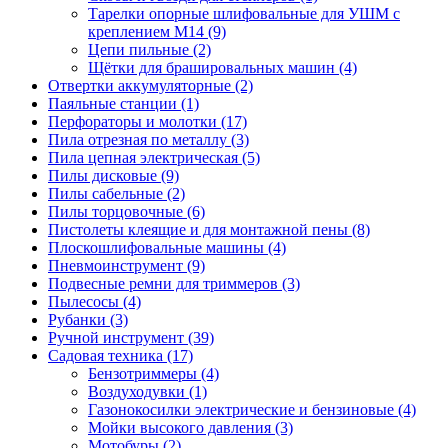
Тарелки опорные шлифовальные для УШМ с
креплением М14
(9)
Цепи пильные
(2)
Щётки для брашировальных машин
(4)
Отвертки аккумуляторные
(2)
Паяльные станции
(1)
Перфораторы и молотки
(17)
Пила отрезная по металлу
(3)
Пила цепная электрическая
(5)
Пилы дисковые
(9)
Пилы сабельные
(2)
Пилы торцовочные
(6)
Пистолеты клеящие и для монтажной пены
(8)
Плоскошлифовальные машины
(4)
Пневмоинструмент
(9)
Подвесные ремни для триммеров
(3)
Пылесосы
(4)
Рубанки
(3)
Ручной инструмент
(39)
Садовая техника
(17)
Бензотриммеры
(4)
Воздуходувки
(1)
Газонокосилки электрические и бензиновые
(4)
Мойки высокого давления
(3)
Мотобуры
(2)