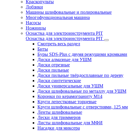
Краскопульты
Лобзики
Машины шлифовальные и полировальные
Многофункциональная машина
Насосы
Ножницы
Оснастка для электроинструмента PIT
Оснастка для электроинструмента PIT
Смотреть весь раздел
Биты
Буры SDS-Plus c двумя режущими кромками
Диски алмазные для УШМ
Диски отрезные
Диски пильные
Диски пильные твёрдосплавные по дереву
Диски синтетические
Диски универсальные для УШМ
Диски шлифовальные по металлу для УШМ
Коронки по керамограниту M14
Круги лепестковые торцевые
Круги шлифовальные с отверстиями, 125 мм
Ленты шлифовальные
Лески для триммеров
Листы шлифовальные для МФИ
Насадки для миксера