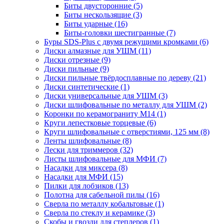
Биты двусторонние
(5)
Биты нескользящие
(3)
Биты ударные
(16)
Биты-головки шестигранные
(7)
Буры SDS-Plus c двумя режущими кромками
(6)
Диски алмазные для УШМ
(11)
Диски отрезные
(9)
Диски пильные
(9)
Диски пильные твёрдосплавные по дереву
(21)
Диски синтетические
(1)
Диски универсальные для УШМ
(3)
Диски шлифовальные по металлу для УШМ
(2)
Коронки по керамограниту M14
(1)
Круги лепестковые торцевые
(6)
Круги шлифовальные с отверстиями, 125 мм
(8)
Ленты шлифовальные
(8)
Лески для триммеров
(32)
Листы шлифовальные для МФИ
(7)
Насадки для миксера
(8)
Насадки для МФИ
(15)
Пилки для лобзиков
(13)
Полотна для сабельной пилы
(16)
Сверла по металлу кобальтовые
(1)
Сверла по стеклу и керамике
(3)
Скобы и гвозди для степлеров
(1)