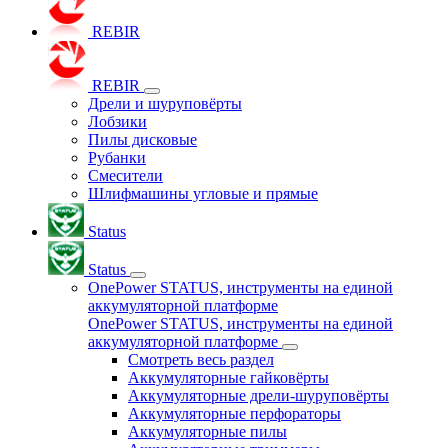
REBIR
REBIR
Дрели и шуруповёрты
Лобзики
Пилы дисковые
Рубанки
Смесители
Шлифмашины угловые и прямые
Status
Status
OnePower STATUS, инструменты на единой
аккумуляторной платформе
OnePower STATUS, инструменты на единой
аккумуляторной платформе
Смотреть весь раздел
Аккумуляторные гайковёрты
Аккумуляторные дрели-шуруповёрты
Аккумуляторные перфораторы
Аккумуляторные пилы