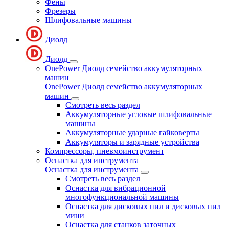
Фены
Фрезеры
Шлифовальные машины
Диолд
Диолд
OnePower Диолд семейство аккумуляторных
машин
OnePower Диолд семейство аккумуляторных
машин
Смотреть весь раздел
Аккумуляторные угловые шлифовальные
машины
Аккумуляторные ударные гайковерты
Аккумуляторы и зарядные устройства
Компрессоры, пневмоинструмент
Оснастка для инструмента
Оснастка для инструмента
Смотреть весь раздел
Оснастка для вибрационной
многофункциональной машины
Оснастка для дисковых пил и дисковых пил
мини
Оснастка для станков заточных