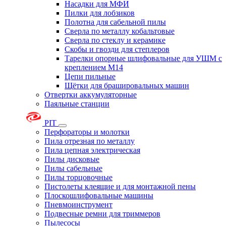
Насадки для МФИ
Пилки для лобзиков
Полотна для сабельной пилы
Сверла по металлу кобальтовые
Сверла по стеклу и керамике
Скобы и гвозди для степлеров
Тарелки опорные шлифовальные для УШМ с
креплением М14
Цепи пильные
Щётки для брашировальных машин
Отвертки аккумуляторные
Паяльные станции
PIT
Перфораторы и молотки
Пила отрезная по металлу
Пила цепная электрическая
Пилы дисковые
Пилы сабельные
Пилы торцовочные
Пистолеты клеящие и для монтажной пены
Плоскошлифовальные машины
Пневмоинструмент
Подвесные ремни для триммеров
Пылесосы