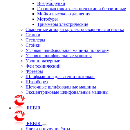
Воздуходувки
Газонокосилки электрические и бензиновые
Мойки высокого давления
Мотобуры
Триммеры электрические
Сварочные аппараты, электросварочная оснастка
Станки
Степлеры
Стойки
Угловая шлифовальная машина по бетону
Угловые шлифовальные машины
Уровни лазерные
Фен технический
Фрезеры
Шлифмашина для стен и потолков
Штроборез
Щеточные шлифовальные машины
Эксцентриковые шлифовальные машины
REBIR
REBIR
Дрели и шуруповёрты