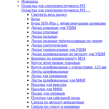
Ножницы
Оснастка для электроинструмента PIT
Оснастка для электроинструмента PIT
Смотреть весь раздел
Биты
Буры SDS-Plus c двумя режущими кромками
Диски алмазные для УШМ
Диски отрезные
Диски пильные
Диски пильные твёрдосплавные по дереву
Диски синтетические
Диски универсальные для УШМ
Диски шлифовальные по металлу для УШМ
Коронки по керамограниту M14
Круги лепестковые торцевые
Круги шлифовальные с отверстиями, 125 мм
Ленты шлифовальные
Лески для триммеров
Листы шлифовальные для МФИ
Насадки для миксера
Насадки для МФИ
Пилки для лобзиков
Полотна для сабельной пилы
Сверла по металлу кобальтовые
Сверла по стеклу и керамике