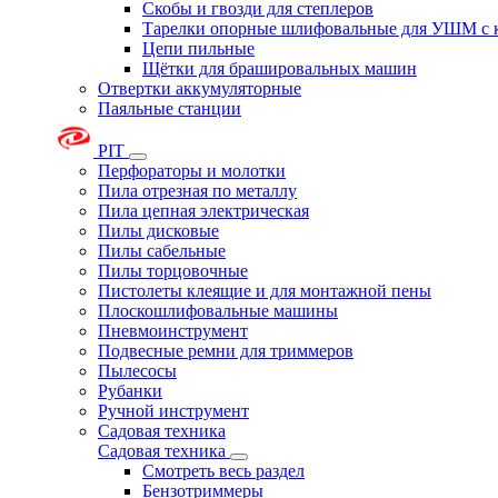
Скобы и гвозди для степлеров
Тарелки опорные шлифовальные для УШМ с 
Цепи пильные
Щётки для брашировальных машин
Отвертки аккумуляторные
Паяльные станции
PIT
Перфораторы и молотки
Пила отрезная по металлу
Пила цепная электрическая
Пилы дисковые
Пилы сабельные
Пилы торцовочные
Пистолеты клеящие и для монтажной пены
Плоскошлифовальные машины
Пневмоинструмент
Подвесные ремни для триммеров
Пылесосы
Рубанки
Ручной инструмент
Садовая техника
Садовая техника
Смотреть весь раздел
Бензотриммеры