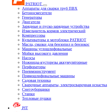
PATRIOT
Аппараты для сварки труб ПВХ
Бетоносмесители
Генераторы
Двигатели
Зарядные и пуско-зарядные устройства
Измельчитель кормов электрический
Компрессоры
Культиваторы и мотоблоки PATRIOT
Масла, смазки для бензопил и бензокос
Машины углошлифовальные
Мойки высокого давления
Насосы
Ножницы-кусторезы аккумуляторные
Перфораторы
Пневмоинструмент
Прямошлифовальные машины
Садовая техника
Сварочные аппараты, электросварочная оснастка
Снегоуборщики
Станки
Тепловые пушки
PIT