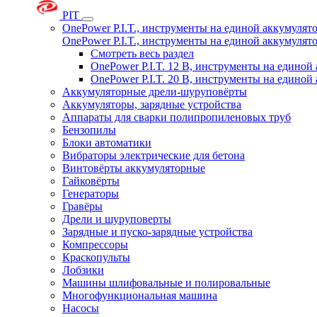
PIT
OnePower P.I.T., инструменты на единой аккумуля
OnePower P.I.T., инструменты на единой аккумуля
Смотреть весь раздел
OnePower P.I.T. 12 В, инструменты на едино
OnePower P.I.T. 20 В, инструменты на едино
Аккумуляторные дрели-шуруповёрты
Аккумуляторы, зарядные устройства
Аппараты для сварки полипропиленовых труб
Бензопилы
Блоки автоматики
Вибраторы электрические для бетона
Винтовёрты аккумуляторные
Гайковёрты
Генераторы
Гравёры
Дрели и шуруповерты
Зарядные и пуско-зарядные устройства
Компрессоры
Краскопульты
Лобзики
Машины шлифовальные и полировальные
Многофункциональная машина
Насосы