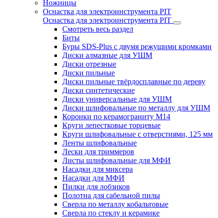
Ножницы
Оснастка для электроинструмента PIT
Оснастка для электроинструмента PIT
Смотреть весь раздел
Биты
Буры SDS-Plus c двумя режущими кромками
Диски алмазные для УШМ
Диски отрезные
Диски пильные
Диски пильные твёрдосплавные по дереву
Диски синтетические
Диски универсальные для УШМ
Диски шлифовальные по металлу для УШМ
Коронки по керамограниту M14
Круги лепестковые торцевые
Круги шлифовальные с отверстиями, 125 мм
Ленты шлифовальные
Лески для триммеров
Листы шлифовальные для МФИ
Насадки для миксера
Насадки для МФИ
Пилки для лобзиков
Полотна для сабельной пилы
Сверла по металлу кобальтовые
Сверла по стеклу и керамике