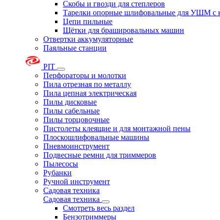
Скобы и гвозди для степлеров
Тарелки опорные шлифовальные для УШМ с 
Цепи пильные
Щётки для брашировальных машин
Отвертки аккумуляторные
Паяльные станции
PIT
Перфораторы и молотки
Пила отрезная по металлу
Пила цепная электрическая
Пилы дисковые
Пилы сабельные
Пилы торцовочные
Пистолеты клеящие и для монтажной пены
Плоскошлифовальные машины
Пневмоинструмент
Подвесные ремни для триммеров
Пылесосы
Рубанки
Ручной инструмент
Садовая техника
Садовая техника
Смотреть весь раздел
Бензотриммеры