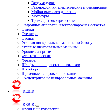
Воздуходувки
Газонокосилки электрические и бензиновые
Мойки высокого давления
Мотобуры
Триммеры электрические
Сварочные аппараты, электросварочная оснастка
Станки
Степлеры
Стойки
Угловая шлифовальная машина по бетону
Угловые шлифовальные машины
Уровни лазерные
Фен технический
Фрезеры
Шлифмашина для стен и потолков
Штроборез
Щеточные шлифовальные машины
Эксцентриковые шлифовальные машины
REBIR
REBIR
Дрели и шуруповёрты