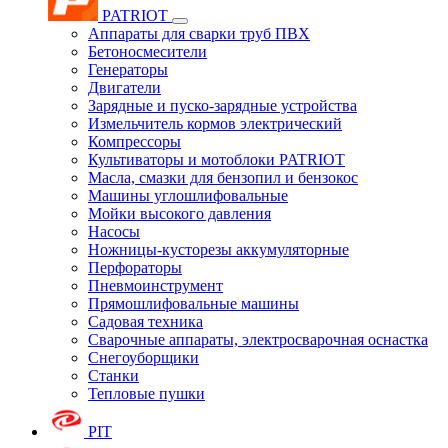
PATRIOT
Аппараты для сварки труб ПВХ
Бетоносмесители
Генераторы
Двигатели
Зарядные и пуско-зарядные устройства
Измельчитель кормов электрический
Компрессоры
Культиваторы и мотоблоки PATRIOT
Масла, смазки для бензопил и бензокос
Машины углошлифовальные
Мойки высокого давления
Насосы
Ножницы-кусторезы аккумуляторные
Перфораторы
Пневмоинструмент
Прямошлифовальные машины
Садовая техника
Сварочные аппараты, электросварочная оснастка
Снегоуборщики
Станки
Тепловые пушки
PIT