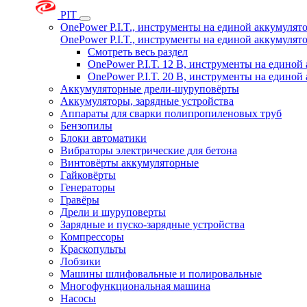
PIT
OnePower P.I.T., инструменты на единой аккумуля
OnePower P.I.T., инструменты на единой аккумуля
Смотреть весь раздел
OnePower P.I.T. 12 В, инструменты на едино
OnePower P.I.T. 20 В, инструменты на едино
Аккумуляторные дрели-шуруповёрты
Аккумуляторы, зарядные устройства
Аппараты для сварки полипропиленовых труб
Бензопилы
Блоки автоматики
Вибраторы электрические для бетона
Винтовёрты аккумуляторные
Гайковёрты
Генераторы
Гравёры
Дрели и шуруповерты
Зарядные и пуско-зарядные устройства
Компрессоры
Краскопульты
Лобзики
Машины шлифовальные и полировальные
Многофункциональная машина
Насосы