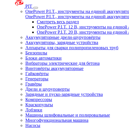
PIT
OnePower P.I.T., инструменты на единой аккумуля
OnePower P.I.T., инструменты на единой аккумуля
Смотреть весь раздел
OnePower P.I.T. 12 В, инструменты на едино
OnePower P.I.T. 20 В, инструменты на едино
Аккумуляторные дрели-шуруповёрты
Аккумуляторы, зарядные устройства
Аппараты для сварки полипропиленовых труб
Бензопилы
Блоки автоматики
Вибраторы электрические для бетона
Винтовёрты аккумуляторные
Гайковёрты
Генераторы
Гравёры
Дрели и шуруповерты
Зарядные и пуско-зарядные устройства
Компрессоры
Краскопульты
Лобзики
Машины шлифовальные и полировальные
Многофункциональная машина
Насосы