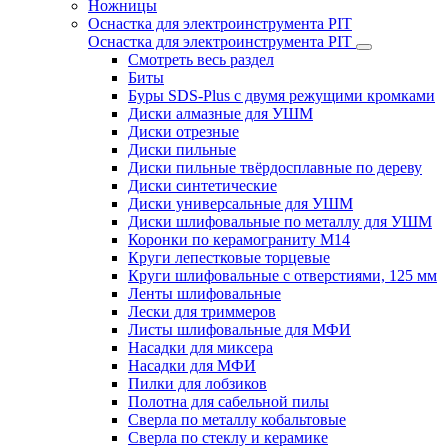
Ножницы
Оснастка для электроинструмента PIT
Оснастка для электроинструмента PIT
Смотреть весь раздел
Биты
Буры SDS-Plus c двумя режущими кромками
Диски алмазные для УШМ
Диски отрезные
Диски пильные
Диски пильные твёрдосплавные по дереву
Диски синтетические
Диски универсальные для УШМ
Диски шлифовальные по металлу для УШМ
Коронки по керамограниту M14
Круги лепестковые торцевые
Круги шлифовальные с отверстиями, 125 мм
Ленты шлифовальные
Лески для триммеров
Листы шлифовальные для МФИ
Насадки для миксера
Насадки для МФИ
Пилки для лобзиков
Полотна для сабельной пилы
Сверла по металлу кобальтовые
Сверла по стеклу и керамике