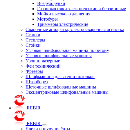
Воздуходувки
Газонокосилки электрические и бензиновые
Мойки высокого давления
Мотобуры
Триммеры электрические
Сварочные аппараты, электросварочная оснастка
Станки
Степлеры
Стойки
Угловая шлифовальная машина по бетону
Угловые шлифовальные машины
Уровни лазерные
Фен технический
Фрезеры
Шлифмашина для стен и потолков
Штроборез
Щеточные шлифовальные машины
Эксцентриковые шлифовальные машины
REBIR
REBIR
Дрели и шуруповёрты