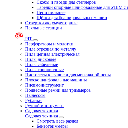
Скобы и гвозди для степлеров
Тарелки опорные шлифовальные для УШМ с 
Цепи пильные
Щётки для брашировальных машин
Отвертки аккумуляторные
Паяльные станции
PIT
Перфораторы и молотки
Пила отрезная по металлу
Пила цепная электрическая
Пилы дисковые
Пилы сабельные
Пилы торцовочные
Пистолеты клеящие и для монтажной пены
Плоскошлифовальные машины
Пневмоинструмент
Подвесные ремни для триммеров
Пылесосы
Рубанки
Ручной инструмент
Садовая техника
Садовая техника
Смотреть весь раздел
Бензотриммеры