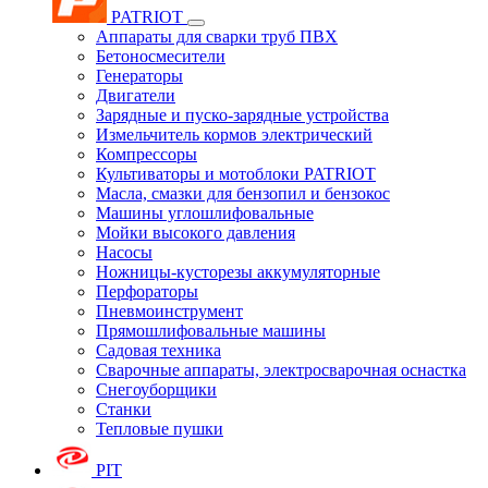
PATRIOT
Аппараты для сварки труб ПВХ
Бетоносмесители
Генераторы
Двигатели
Зарядные и пуско-зарядные устройства
Измельчитель кормов электрический
Компрессоры
Культиваторы и мотоблоки PATRIOT
Масла, смазки для бензопил и бензокос
Машины углошлифовальные
Мойки высокого давления
Насосы
Ножницы-кусторезы аккумуляторные
Перфораторы
Пневмоинструмент
Прямошлифовальные машины
Садовая техника
Сварочные аппараты, электросварочная оснастка
Снегоуборщики
Станки
Тепловые пушки
PIT