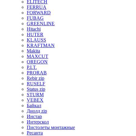
ELITECH
FERRUA
FORWARD
FUBAG
GREENLINE
Hitachi
HUTER
KLAUSS
KRAFTMAN
Makita
MAXCUT
OREGON
P.I.T.
PRORAB
Rebir zip
RUSELF
Status zip
STURM
VEBEX
Байкал
Диолд zip
Инстар
Интерскол
Пистолеты монтажные
Ресанта