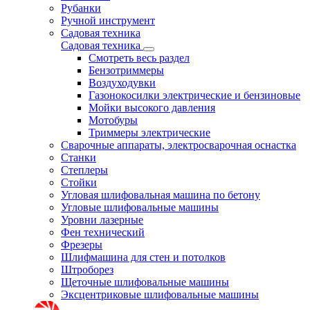
Рубанки
Ручной инструмент
Садовая техника
Садовая техника
Смотреть весь раздел
Бензотриммеры
Воздуходувки
Газонокосилки электрические и бензиновые
Мойки высокого давления
Мотобуры
Триммеры электрические
Сварочные аппараты, электросварочная оснастка
Станки
Степлеры
Стойки
Угловая шлифовальная машина по бетону
Угловые шлифовальные машины
Уровни лазерные
Фен технический
Фрезеры
Шлифмашина для стен и потолков
Штроборез
Щеточные шлифовальные машины
Эксцентриковые шлифовальные машины