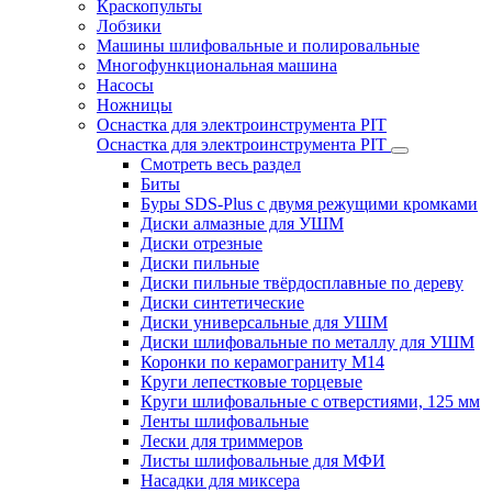
Краскопульты
Лобзики
Машины шлифовальные и полировальные
Многофункциональная машина
Насосы
Ножницы
Оснастка для электроинструмента PIT
Оснастка для электроинструмента PIT
Смотреть весь раздел
Биты
Буры SDS-Plus c двумя режущими кромками
Диски алмазные для УШМ
Диски отрезные
Диски пильные
Диски пильные твёрдосплавные по дереву
Диски синтетические
Диски универсальные для УШМ
Диски шлифовальные по металлу для УШМ
Коронки по керамограниту M14
Круги лепестковые торцевые
Круги шлифовальные с отверстиями, 125 мм
Ленты шлифовальные
Лески для триммеров
Листы шлифовальные для МФИ
Насадки для миксера