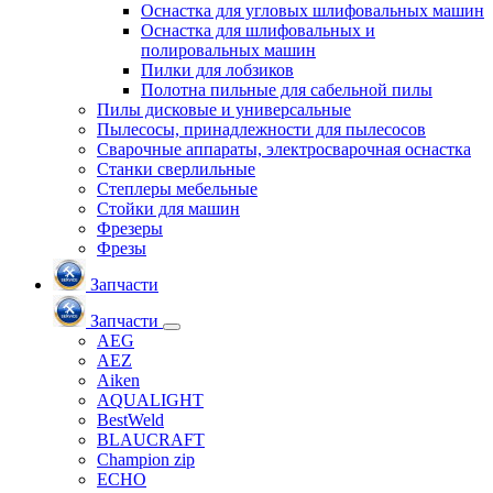
Оснастка для угловых шлифовальных машин
Оснастка для шлифовальных и
полировальных машин
Пилки для лобзиков
Полотна пильные для сабельной пилы
Пилы дисковые и универсальные
Пылесосы, принадлежности для пылесосов
Сварочные аппараты, электросварочная оснастка
Станки сверлильные
Степлеры мебельные
Стойки для машин
Фрезеры
Фрезы
Запчасти
Запчасти
AEG
AEZ
Aiken
AQUALIGHT
BestWeld
BLAUCRAFT
Champion zip
ECHO