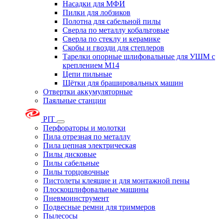
Насадки для МФИ
Пилки для лобзиков
Полотна для сабельной пилы
Сверла по металлу кобальтовые
Сверла по стеклу и керамике
Скобы и гвозди для степлеров
Тарелки опорные шлифовальные для УШМ с
креплением М14
Цепи пильные
Щётки для брашировальных машин
Отвертки аккумуляторные
Паяльные станции
PIT
Перфораторы и молотки
Пила отрезная по металлу
Пила цепная электрическая
Пилы дисковые
Пилы сабельные
Пилы торцовочные
Пистолеты клеящие и для монтажной пены
Плоскошлифовальные машины
Пневмоинструмент
Подвесные ремни для триммеров
Пылесосы