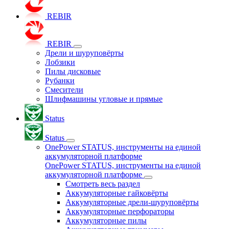
REBIR
REBIR
Дрели и шуруповёрты
Лобзики
Пилы дисковые
Рубанки
Смесители
Шлифмашины угловые и прямые
Status
Status
OnePower STATUS, инструменты на единой
аккумуляторной платформе
OnePower STATUS, инструменты на единой
аккумуляторной платформе
Смотреть весь раздел
Аккумуляторные гайковёрты
Аккумуляторные дрели-шуруповёрты
Аккумуляторные перфораторы
Аккумуляторные пилы