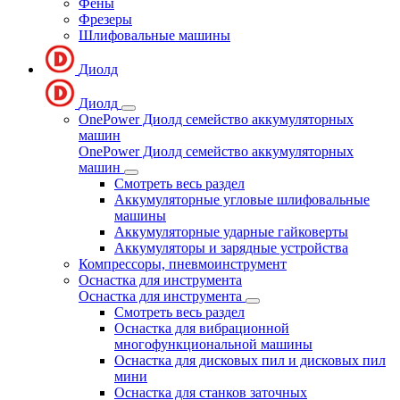
Фены
Фрезеры
Шлифовальные машины
Диолд
Диолд
OnePower Диолд семейство аккумуляторных
машин
OnePower Диолд семейство аккумуляторных
машин
Смотреть весь раздел
Аккумуляторные угловые шлифовальные
машины
Аккумуляторные ударные гайковерты
Аккумуляторы и зарядные устройства
Компрессоры, пневмоинструмент
Оснастка для инструмента
Оснастка для инструмента
Смотреть весь раздел
Оснастка для вибрационной
многофункциональной машины
Оснастка для дисковых пил и дисковых пил
мини
Оснастка для станков заточных