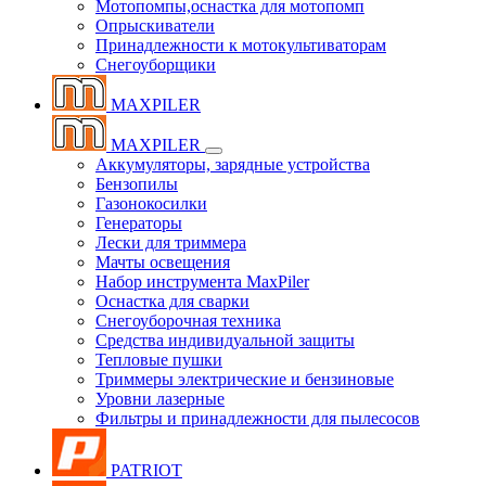
Мотопомпы,оснастка для мотопомп
Опрыскиватели
Принадлежности к мотокультиваторам
Снегоуборщики
MAXPILER
MAXPILER
Аккумуляторы, зарядные устройства
Бензопилы
Газонокосилки
Генераторы
Лески для триммера
Мачты освещения
Набор инструмента MaxPiler
Оснастка для сварки
Снегоуборочная техника
Средства индивидуальной защиты
Тепловые пушки
Триммеры электрические и бензиновые
Уровни лазерные
Фильтры и принадлежности для пылесосов
PATRIOT