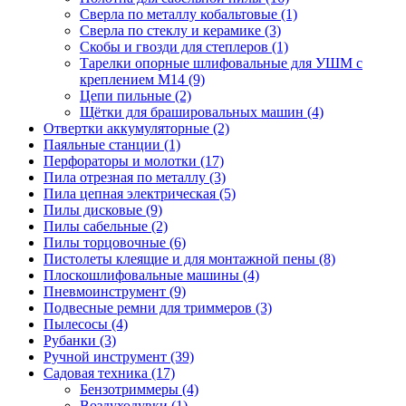
Сверла по металлу кобальтовые
(1)
Сверла по стеклу и керамике
(3)
Скобы и гвозди для степлеров
(1)
Тарелки опорные шлифовальные для УШМ с
креплением М14
(9)
Цепи пильные
(2)
Щётки для брашировальных машин
(4)
Отвертки аккумуляторные
(2)
Паяльные станции
(1)
Перфораторы и молотки
(17)
Пила отрезная по металлу
(3)
Пила цепная электрическая
(5)
Пилы дисковые
(9)
Пилы сабельные
(2)
Пилы торцовочные
(6)
Пистолеты клеящие и для монтажной пены
(8)
Плоскошлифовальные машины
(4)
Пневмоинструмент
(9)
Подвесные ремни для триммеров
(3)
Пылесосы
(4)
Рубанки
(3)
Ручной инструмент
(39)
Садовая техника
(17)
Бензотриммеры
(4)
Воздуходувки
(1)