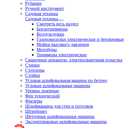
Рубанки
Ручной инструмент
Садовая техника
Садовая техника
Смотреть весь раздел
Бензотриммеры
Воздуходувки
Газонокосилки электрические и бензиновые
Мойки высокого давления
Мотобуры
Триммеры электрические
Сварочные аппараты, электросварочная оснастка
Станки
Степлеры
Стойки
Угловая шлифовальная машина по бетону
Угловые шлифовальные машины
Уровни лазерные
Фен технический
Фрезеры
Шлифмашина для стен и потолков
Штроборез
Щеточные шлифовальные машины
Эксцентриковые шлифовальные машины