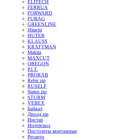
ELITECH
FERRUA
FORWARD
FUBAG
GREENLINE
Hitachi
HUTER
KLAUSS
KRAFTMAN
Makita
MAXCUT
OREGON
P.I.T.
PRORAB
Rebir zip
RUSELF
Status zip
STURM
VEBEX
Байкал
Диолд zip
Инстар
Интерскол
Пистолеты монтажные
Ресанта