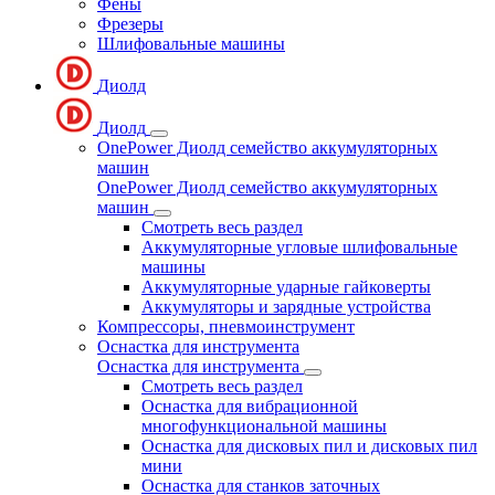
Фены
Фрезеры
Шлифовальные машины
Диолд
Диолд
OnePower Диолд семейство аккумуляторных
машин
OnePower Диолд семейство аккумуляторных
машин
Смотреть весь раздел
Аккумуляторные угловые шлифовальные
машины
Аккумуляторные ударные гайковерты
Аккумуляторы и зарядные устройства
Компрессоры, пневмоинструмент
Оснастка для инструмента
Оснастка для инструмента
Смотреть весь раздел
Оснастка для вибрационной
многофункциональной машины
Оснастка для дисковых пил и дисковых пил
мини
Оснастка для станков заточных