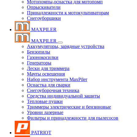
Мотопомпы,оснастка для мотопомп
Опрыскиватели
Принадлежности к мотокультиваторам
Снегоуборщики
MAXPILER
MAXPILER
Аккумуляторы, зарядные устройства
Бензопилы
Газонокосилки
Генераторы
Лески для триммера
Мачты освещения
Набор инструмента MaxPiler
Оснастка для сварки
Снегоуборочная техника
Средства индивидуальной защиты
Тепловые пушки
Триммеры электрические и бензиновые
Уровни лазерные
Фильтры и принадлежности для пылесосов
PATRIOT