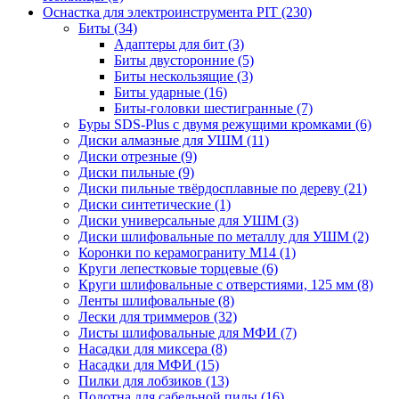
Оснастка для электроинструмента PIT
(230)
Биты
(34)
Адаптеры для бит
(3)
Биты двусторонние
(5)
Биты нескользящие
(3)
Биты ударные
(16)
Биты-головки шестигранные
(7)
Буры SDS-Plus c двумя режущими кромками
(6)
Диски алмазные для УШМ
(11)
Диски отрезные
(9)
Диски пильные
(9)
Диски пильные твёрдосплавные по дереву
(21)
Диски синтетические
(1)
Диски универсальные для УШМ
(3)
Диски шлифовальные по металлу для УШМ
(2)
Коронки по керамограниту M14
(1)
Круги лепестковые торцевые
(6)
Круги шлифовальные с отверстиями, 125 мм
(8)
Ленты шлифовальные
(8)
Лески для триммеров
(32)
Листы шлифовальные для МФИ
(7)
Насадки для миксера
(8)
Насадки для МФИ
(15)
Пилки для лобзиков
(13)
Полотна для сабельной пилы
(16)