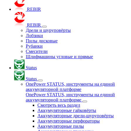
REBIR
REBIR
Дрели и шуруповёрты
Лобзики
Пилы дисковые
Рубанки
Смесители
Шлифмашины угловые и прямые
Status
Status
OnePower STATUS, инструменты на единой
аккумуляторной платформе
OnePower STATUS, инструменты на единой
аккумуляторной платформе
Смотреть весь раздел
Аккумуляторные гайковёрты
Аккумуляторные дрели-шуруповёрты
Аккумуляторные перфораторы
Аккумуляторные пилы