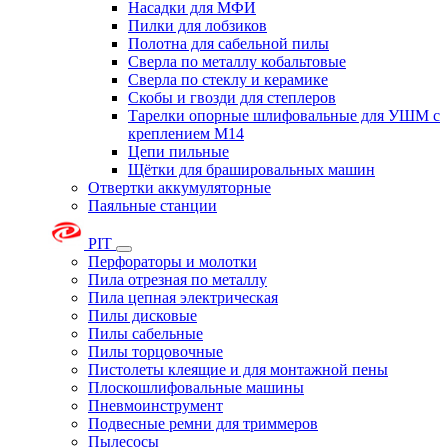
Насадки для МФИ
Пилки для лобзиков
Полотна для сабельной пилы
Сверла по металлу кобальтовые
Сверла по стеклу и керамике
Скобы и гвозди для степлеров
Тарелки опорные шлифовальные для УШМ с
креплением М14
Цепи пильные
Щётки для брашировальных машин
Отвертки аккумуляторные
Паяльные станции
PIT
Перфораторы и молотки
Пила отрезная по металлу
Пила цепная электрическая
Пилы дисковые
Пилы сабельные
Пилы торцовочные
Пистолеты клеящие и для монтажной пены
Плоскошлифовальные машины
Пневмоинструмент
Подвесные ремни для триммеров
Пылесосы