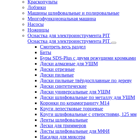
Краскопульты
Лобзики
Машины шлифовальные и полировальные
Многофункциональная машина
Насосы
Ножницы
Оснастка для электроинструмента PIT
Оснастка для электроинструмента PIT
Смотреть весь раздел
Биты
Буры SDS-Plus c двумя режущими кромками
Диски алмазные для УШМ
Диски отрезные
Диски пильные
Диски пильные твёрдосплавные по дереву
Диски синтетические
Диски универсальные для УШМ
Диски шлифовальные по металлу для УШМ
Коронки по керамограниту M14
Круги лепестковые торцевые
Круги шлифовальные с отверстиями, 125 мм
Ленты шлифовальные
Лески для триммеров
Листы шлифовальные для МФИ
Насадки для миксера