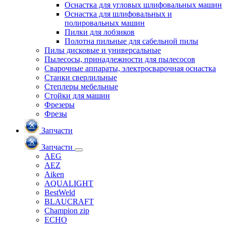
Оснастка для угловых шлифовальных машин
Оснастка для шлифовальных и
полировальных машин
Пилки для лобзиков
Полотна пильные для сабельной пилы
Пилы дисковые и универсальные
Пылесосы, принадлежности для пылесосов
Сварочные аппараты, электросварочная оснастка
Станки сверлильные
Степлеры мебельные
Стойки для машин
Фрезеры
Фрезы
Запчасти
Запчасти
AEG
AEZ
Aiken
AQUALIGHT
BestWeld
BLAUCRAFT
Champion zip
ECHO