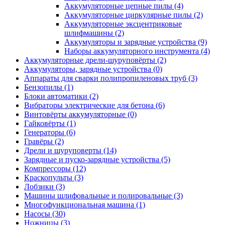
Аккумуляторные цепные пилы
(4)
Аккумуляторные циркулярные пилы
(2)
Аккумуляторные эксцентриковые
шлифмашины
(2)
Аккумуляторы и зарядные устройства
(9)
Наборы аккумуляторного инструмента
(4)
Аккумуляторные дрели-шуруповёрты
(2)
Аккумуляторы, зарядные устройства
(0)
Аппараты для сварки полипропиленовых труб
(3)
Бензопилы
(1)
Блоки автоматики
(2)
Вибраторы электрические для бетона
(6)
Винтовёрты аккумуляторные
(0)
Гайковёрты
(1)
Генераторы
(6)
Гравёры
(2)
Дрели и шуруповерты
(14)
Зарядные и пуско-зарядные устройства
(5)
Компрессоры
(12)
Краскопульты
(3)
Лобзики
(3)
Машины шлифовальные и полировальные
(3)
Многофункциональная машина
(1)
Насосы
(30)
Ножницы
(3)