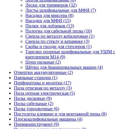
Лески для триммеров
(32)
Листы шлифовальные для МФИ
(7)
Насадки для миксера
(8)
Насадки для МФИ
(15)
Пилки для лобзиков
(13)
Полотна для сабельной пилы
(16)
Сверла по металлу кобальтовые
(1)
Сверла по стеклу и керамике
(3)
Скобы и гвозди для степлеров
(1)
Тарелки опорные шлифовальные для УШМ с
креплением М14
(9)
Цепи пильные
(2)
Щётки для брашировальных машин
(4)
Отвертки аккумуляторные
(2)
Паяльные станции
(1)
Перфораторы и молотки
(17)
Пила отрезная по металлу
(3)
Пила цепная электрическая
(5)
Пилы дисковые
(9)
Пилы сабельные
(2)
Пилы торцовочные
(6)
Пистолеты клеящие и для монтажной пены
(8)
Плоскошлифовальные машины
(4)
Пневмоинструмент
(9)