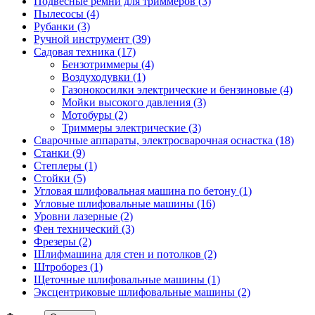
Подвесные ремни для триммеров
(3)
Пылесосы
(4)
Рубанки
(3)
Ручной инструмент
(39)
Садовая техника
(17)
Бензотриммеры
(4)
Воздуходувки
(1)
Газонокосилки электрические и бензиновые
(4)
Мойки высокого давления
(3)
Мотобуры
(2)
Триммеры электрические
(3)
Сварочные аппараты, электросварочная оснастка
(18)
Станки
(9)
Степлеры
(1)
Стойки
(5)
Угловая шлифовальная машина по бетону
(1)
Угловые шлифовальные машины
(16)
Уровни лазерные
(2)
Фен технический
(3)
Фрезеры
(2)
Шлифмашина для стен и потолков
(2)
Штроборез
(1)
Щеточные шлифовальные машины
(1)
Эксцентриковые шлифовальные машины
(2)