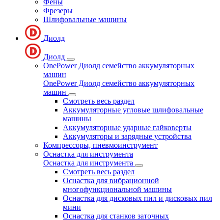
Фены
Фрезеры
Шлифовальные машины
Диолд
Диолд
OnePower Диолд семейство аккумуляторных
машин
OnePower Диолд семейство аккумуляторных
машин
Смотреть весь раздел
Аккумуляторные угловые шлифовальные
машины
Аккумуляторные ударные гайковерты
Аккумуляторы и зарядные устройства
Компрессоры, пневмоинструмент
Оснастка для инструмента
Оснастка для инструмента
Смотреть весь раздел
Оснастка для вибрационной
многофункциональной машины
Оснастка для дисковых пил и дисковых пил
мини
Оснастка для станков заточных