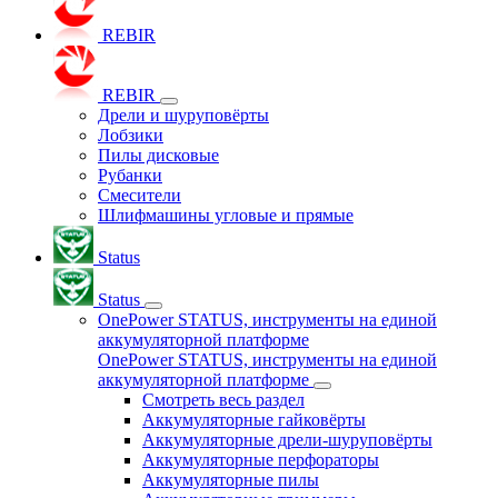
REBIR
REBIR
Дрели и шуруповёрты
Лобзики
Пилы дисковые
Рубанки
Смесители
Шлифмашины угловые и прямые
Status
Status
OnePower STATUS, инструменты на единой
аккумуляторной платформе
OnePower STATUS, инструменты на единой
аккумуляторной платформе
Смотреть весь раздел
Аккумуляторные гайковёрты
Аккумуляторные дрели-шуруповёрты
Аккумуляторные перфораторы
Аккумуляторные пилы