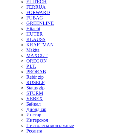
ELITECH
FERRUA
FORWARD
FUBAG
GREENLINE
Hitachi
HUTER
KLAUSS
KRAFTMAN
Makita
MAXCUT
OREGON
P.I.T.
PRORAB
Rebir zip
RUSELF
Status zip
STURM
VEBEX
Байкал
Диолд zip
Инстар
Интерскол
Пистолеты монтажные
Ресанта