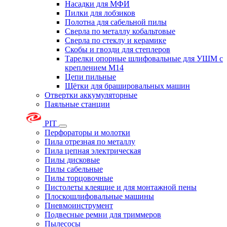
Насадки для МФИ
Пилки для лобзиков
Полотна для сабельной пилы
Сверла по металлу кобальтовые
Сверла по стеклу и керамике
Скобы и гвозди для степлеров
Тарелки опорные шлифовальные для УШМ с
креплением М14
Цепи пильные
Щётки для брашировальных машин
Отвертки аккумуляторные
Паяльные станции
PIT
Перфораторы и молотки
Пила отрезная по металлу
Пила цепная электрическая
Пилы дисковые
Пилы сабельные
Пилы торцовочные
Пистолеты клеящие и для монтажной пены
Плоскошлифовальные машины
Пневмоинструмент
Подвесные ремни для триммеров
Пылесосы