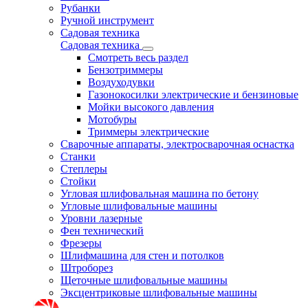
Рубанки
Ручной инструмент
Садовая техника
Садовая техника
Смотреть весь раздел
Бензотриммеры
Воздуходувки
Газонокосилки электрические и бензиновые
Мойки высокого давления
Мотобуры
Триммеры электрические
Сварочные аппараты, электросварочная оснастка
Станки
Степлеры
Стойки
Угловая шлифовальная машина по бетону
Угловые шлифовальные машины
Уровни лазерные
Фен технический
Фрезеры
Шлифмашина для стен и потолков
Штроборез
Щеточные шлифовальные машины
Эксцентриковые шлифовальные машины