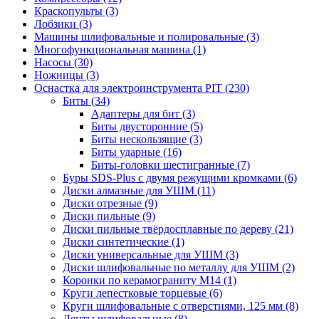
Краскопульты
(3)
Лобзики
(3)
Машины шлифовальные и полировальные
(3)
Многофункциональная машина
(1)
Насосы
(30)
Ножницы
(3)
Оснастка для электроинструмента PIT
(230)
Биты
(34)
Адаптеры для бит
(3)
Биты двусторонние
(5)
Биты нескользящие
(3)
Биты ударные
(16)
Биты-головки шестигранные
(7)
Буры SDS-Plus c двумя режущими кромками
(6)
Диски алмазные для УШМ
(11)
Диски отрезные
(9)
Диски пильные
(9)
Диски пильные твёрдосплавные по дереву
(21)
Диски синтетические
(1)
Диски универсальные для УШМ
(3)
Диски шлифовальные по металлу для УШМ
(2)
Коронки по керамограниту M14
(1)
Круги лепестковые торцевые
(6)
Круги шлифовальные с отверстиями, 125 мм
(8)
Ленты шлифовальные
(8)