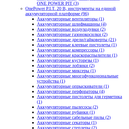
ONE POWER PIT
(3)
OnePower P.I.T. 20 В, инструменты на единой
аккумуляторной платформе
(96)
Аккумуляторные вентиляторы
(1)
Аккумуляторные шлифмашины
(4)
Аккумуляторные воздуходувки
(2)
Аккумуляторные газонокосилки
(2)
Аккумуляторные дрели/гайковерты
(21)
Аккумуляторные клеевые пистолеты
(1)
Аккумуляторные компрессоры
(1)
Аккумуляторные краскораспылители
(1)
Аккумуляторные кусторезы
(1)
Аккумуляторные лобзики
(2)
Аккумуляторные миксеры
(1)
Аккумуляторные многофункциональные
устройства
(1)
Аккумуляторные опрыскиватели
(1)
Аккумуляторные перфораторы
(4)
Аккумуляторные пистолеты для герметика
(1)
Аккумуляторные пылесосы
(2)
Аккумуляторные рубанки
(1)
Аккумуляторные сабельные пилы
(2)
Аккумуляторные секаторы
(1)
Аккумуляторные степлеры
(2)