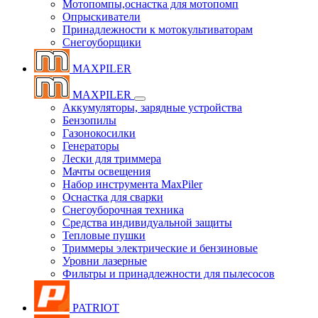
Мотопомпы,оснастка для мотопомп
Опрыскиватели
Принадлежности к мотокультиваторам
Снегоуборщики
MAXPILER
MAXPILER
Аккумуляторы, зарядные устройства
Бензопилы
Газонокосилки
Генераторы
Лески для триммера
Мачты освещения
Набор инструмента MaxPiler
Оснастка для сварки
Снегоуборочная техника
Средства индивидуальной защиты
Тепловые пушки
Триммеры электрические и бензиновые
Уровни лазерные
Фильтры и принадлежности для пылесосов
PATRIOT