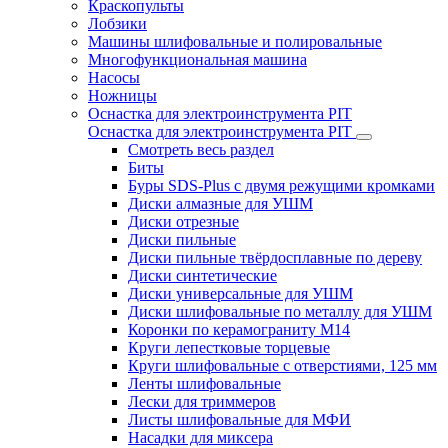
Краскопульты
Лобзики
Машины шлифовальные и полировальные
Многофункциональная машина
Насосы
Ножницы
Оснастка для электроинструмента PIT
Оснастка для электроинструмента PIT
Смотреть весь раздел
Биты
Буры SDS-Plus c двумя режущими кромками
Диски алмазные для УШМ
Диски отрезные
Диски пильные
Диски пильные твёрдосплавные по дереву
Диски синтетические
Диски универсальные для УШМ
Диски шлифовальные по металлу для УШМ
Коронки по керамограниту M14
Круги лепестковые торцевые
Круги шлифовальные с отверстиями, 125 мм
Ленты шлифовальные
Лески для триммеров
Листы шлифовальные для МФИ
Насадки для миксера