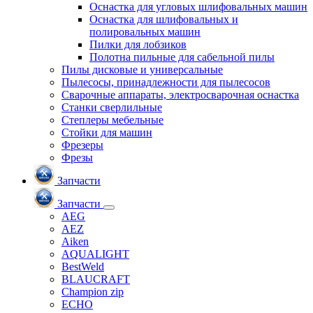
Оснастка для угловых шлифовальных машин
Оснастка для шлифовальных и
полировальных машин
Пилки для лобзиков
Полотна пильные для сабельной пилы
Пилы дисковые и универсальные
Пылесосы, принадлежности для пылесосов
Сварочные аппараты, электросварочная оснастка
Станки сверлильные
Степлеры мебельные
Стойки для машин
Фрезеры
Фрезы
Запчасти
Запчасти
AEG
AEZ
Aiken
AQUALIGHT
BestWeld
BLAUCRAFT
Champion zip
ECHO