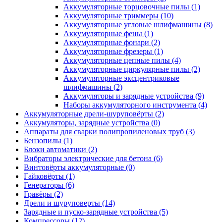
Аккумуляторные торцовочные пилы
(1)
Аккумуляторные триммеры
(10)
Аккумуляторные угловые шлифмашины
(8)
Аккумуляторные фены
(1)
Аккумуляторные фонари
(2)
Аккумуляторные фрезеры
(1)
Аккумуляторные цепные пилы
(4)
Аккумуляторные циркулярные пилы
(2)
Аккумуляторные эксцентриковые
шлифмашины
(2)
Аккумуляторы и зарядные устройства
(9)
Наборы аккумуляторного инструмента
(4)
Аккумуляторные дрели-шуруповёрты
(2)
Аккумуляторы, зарядные устройства
(0)
Аппараты для сварки полипропиленовых труб
(3)
Бензопилы
(1)
Блоки автоматики
(2)
Вибраторы электрические для бетона
(6)
Винтовёрты аккумуляторные
(0)
Гайковёрты
(1)
Генераторы
(6)
Гравёры
(2)
Дрели и шуруповерты
(14)
Зарядные и пуско-зарядные устройства
(5)
Компрессоры
(12)