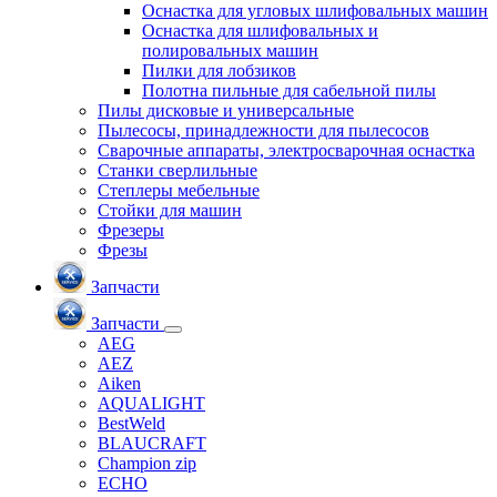
Оснастка для угловых шлифовальных машин
Оснастка для шлифовальных и
полировальных машин
Пилки для лобзиков
Полотна пильные для сабельной пилы
Пилы дисковые и универсальные
Пылесосы, принадлежности для пылесосов
Сварочные аппараты, электросварочная оснастка
Станки сверлильные
Степлеры мебельные
Стойки для машин
Фрезеры
Фрезы
Запчасти
Запчасти
AEG
AEZ
Aiken
AQUALIGHT
BestWeld
BLAUCRAFT
Champion zip
ECHO