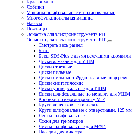
Краскопульты
Лобзики
Машины шлифовальные и полировальные
Многофункциональная машина
Насосы
Ножницы
Оснастка для электроинструмента PIT
Оснастка для электроинструмента PIT
Смотреть весь раздел
Биты
Буры SDS-Plus c двумя режущими кромками
Диски алмазные для УШМ
Диски отрезные
Диски пильные
Диски пильные твёрдосплавные по дереву
Диски синтетические
Диски универсальные для УШМ
Диски шлифовальные по металлу для УШМ
Коронки по керамограниту M14
Круги лепестковые торцевые
Круги шлифовальные с отверстиями, 125 мм
Ленты шлифовальные
Лески для триммеров
Листы шлифовальные для МФИ
Насадки для миксера