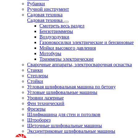
Рубанки
Ручной инструмент
Садовая техника
Садовая техника
Смотреть весь раздел
Бензотриммеры
Воздуходувки
Газонокосилки электрические и бензиновые
Мойки высокого давления
Мотобуры
Триммеры электрические
Сварочные аппараты, электросварочная оснастка
Станки
Степлеры
Стойки
Угловая шлифовальная машина по бетону
Угловые шлифовальные машины
Уровни лазерные
Фен технический
Фрезеры
Шлифмашина для стен и потолков
Штроборез
Щеточные шлифовальные машины
Эксцентриковые шлифовальные машины