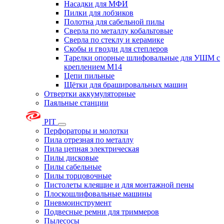
Насадки для МФИ
Пилки для лобзиков
Полотна для сабельной пилы
Сверла по металлу кобальтовые
Сверла по стеклу и керамике
Скобы и гвозди для степлеров
Тарелки опорные шлифовальные для УШМ с
креплением М14
Цепи пильные
Щётки для брашировальных машин
Отвертки аккумуляторные
Паяльные станции
PIT
Перфораторы и молотки
Пила отрезная по металлу
Пила цепная электрическая
Пилы дисковые
Пилы сабельные
Пилы торцовочные
Пистолеты клеящие и для монтажной пены
Плоскошлифовальные машины
Пневмоинструмент
Подвесные ремни для триммеров
Пылесосы