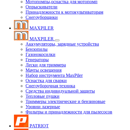
Мотопомпы,оснастка для мотопомп
Опрыскиватели
Принадлежности к мотокультиваторам
Снегоуборщики
MAXPILER
MAXPILER
Аккумуляторы, зарядные устройства
Бензопилы
Газонокосилки
Генераторы
Лески для триммера
Мачты освещения
Набор инструмента MaxPiler
Оснастка для сварки
Снегоуборочная техника
Средства индивидуальной защиты
Тепловые пушки
Триммеры электрические и бензиновые
Уровни лазерные
Фильтры и принадлежности для пылесосов
PATRIOT