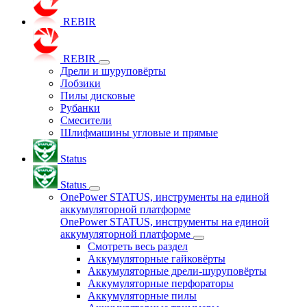
REBIR
REBIR
Дрели и шуруповёрты
Лобзики
Пилы дисковые
Рубанки
Смесители
Шлифмашины угловые и прямые
Status
Status
OnePower STATUS, инструменты на единой
аккумуляторной платформе
OnePower STATUS, инструменты на единой
аккумуляторной платформе
Смотреть весь раздел
Аккумуляторные гайковёрты
Аккумуляторные дрели-шуруповёрты
Аккумуляторные перфораторы
Аккумуляторные пилы