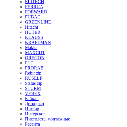
ELITECH
FERRUA
FORWARD
FUBAG
GREENLINE
Hitachi
HUTER
KLAUSS
KRAFTMAN
Makita
MAXCUT
OREGON
P.I.T.
PRORAB
Rebir zip
RUSELF
Status zip
STURM
VEBEX
Байкал
Диолд zip
Инстар
Интерскол
Пистолеты монтажные
Ресанта