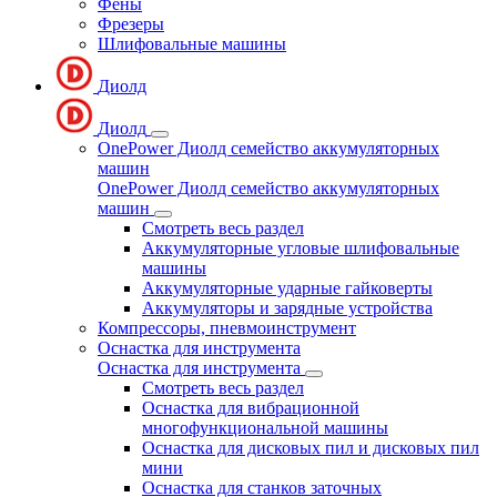
Фены
Фрезеры
Шлифовальные машины
Диолд
Диолд
OnePower Диолд семейство аккумуляторных
машин
OnePower Диолд семейство аккумуляторных
машин
Смотреть весь раздел
Аккумуляторные угловые шлифовальные
машины
Аккумуляторные ударные гайковерты
Аккумуляторы и зарядные устройства
Компрессоры, пневмоинструмент
Оснастка для инструмента
Оснастка для инструмента
Смотреть весь раздел
Оснастка для вибрационной
многофункциональной машины
Оснастка для дисковых пил и дисковых пил
мини
Оснастка для станков заточных