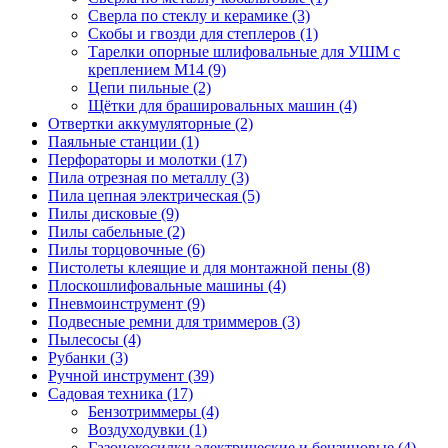
Сверла по стеклу и керамике
(3)
Скобы и гвозди для степлеров
(1)
Тарелки опорные шлифовальные для УШМ с
креплением М14
(9)
Цепи пильные
(2)
Щётки для брашировальных машин
(4)
Отвертки аккумуляторные
(2)
Паяльные станции
(1)
Перфораторы и молотки
(17)
Пила отрезная по металлу
(3)
Пила цепная электрическая
(5)
Пилы дисковые
(9)
Пилы сабельные
(2)
Пилы торцовочные
(6)
Пистолеты клеящие и для монтажной пены
(8)
Плоскошлифовальные машины
(4)
Пневмоинструмент
(9)
Подвесные ремни для триммеров
(3)
Пылесосы
(4)
Рубанки
(3)
Ручной инструмент
(39)
Садовая техника
(17)
Бензотриммеры
(4)
Воздуходувки
(1)
Газонокосилки электрические и бензиновые
(4)