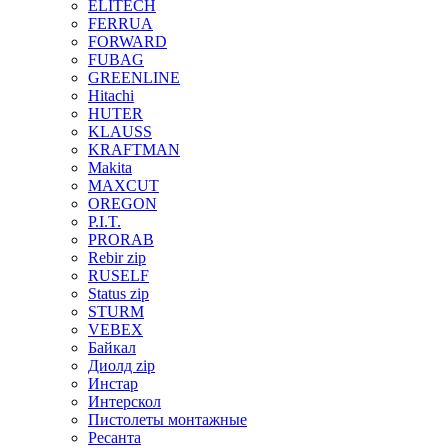
ELITECH
FERRUA
FORWARD
FUBAG
GREENLINE
Hitachi
HUTER
KLAUSS
KRAFTMAN
Makita
MAXCUT
OREGON
P.I.T.
PRORAB
Rebir zip
RUSELF
Status zip
STURM
VEBEX
Байкал
Диолд zip
Инстар
Интерскол
Пистолеты монтажные
Ресанта