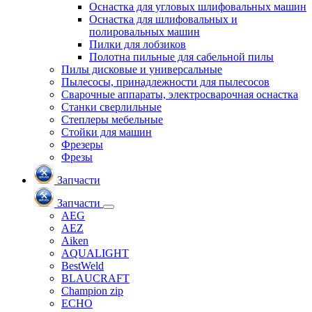
Оснастка для угловых шлифовальных машин
Оснастка для шлифовальных и
полировальных машин
Пилки для лобзиков
Полотна пильные для сабельной пилы
Пилы дисковые и универсальные
Пылесосы, принадлежности для пылесосов
Сварочные аппараты, электросварочная оснастка
Станки сверлильные
Степлеры мебельные
Стойки для машин
Фрезеры
Фрезы
Запчасти
Запчасти
AEG
AEZ
Aiken
AQUALIGHT
BestWeld
BLAUCRAFT
Champion zip
ECHO