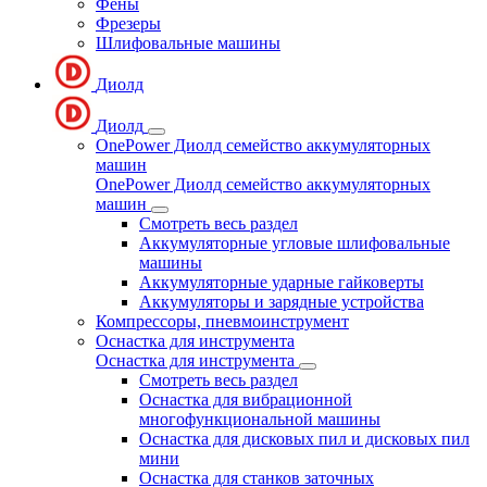
Фены
Фрезеры
Шлифовальные машины
Диолд
Диолд
OnePower Диолд семейство аккумуляторных
машин
OnePower Диолд семейство аккумуляторных
машин
Смотреть весь раздел
Аккумуляторные угловые шлифовальные
машины
Аккумуляторные ударные гайковерты
Аккумуляторы и зарядные устройства
Компрессоры, пневмоинструмент
Оснастка для инструмента
Оснастка для инструмента
Смотреть весь раздел
Оснастка для вибрационной
многофункциональной машины
Оснастка для дисковых пил и дисковых пил
мини
Оснастка для станков заточных