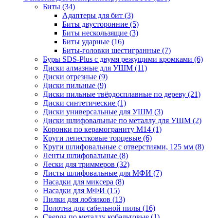
Биты
(34)
Адаптеры для бит
(3)
Биты двусторонние
(5)
Биты нескользящие
(3)
Биты ударные
(16)
Биты-головки шестигранные
(7)
Буры SDS-Plus c двумя режущими кромками
(6)
Диски алмазные для УШМ
(11)
Диски отрезные
(9)
Диски пильные
(9)
Диски пильные твёрдосплавные по дереву
(21)
Диски синтетические
(1)
Диски универсальные для УШМ
(3)
Диски шлифовальные по металлу для УШМ
(2)
Коронки по керамограниту M14
(1)
Круги лепестковые торцевые
(6)
Круги шлифовальные с отверстиями, 125 мм
(8)
Ленты шлифовальные
(8)
Лески для триммеров
(32)
Листы шлифовальные для МФИ
(7)
Насадки для миксера
(8)
Насадки для МФИ
(15)
Пилки для лобзиков
(13)
Полотна для сабельной пилы
(16)
Сверла по металлу кобальтовые
(1)