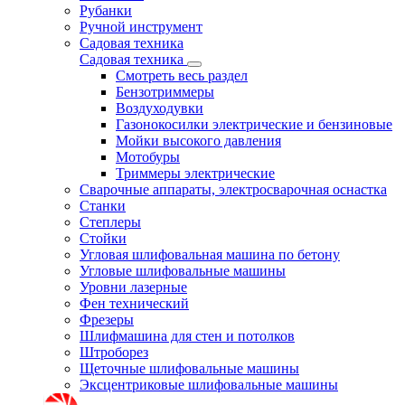
Рубанки
Ручной инструмент
Садовая техника
Садовая техника
Смотреть весь раздел
Бензотриммеры
Воздуходувки
Газонокосилки электрические и бензиновые
Мойки высокого давления
Мотобуры
Триммеры электрические
Сварочные аппараты, электросварочная оснастка
Станки
Степлеры
Стойки
Угловая шлифовальная машина по бетону
Угловые шлифовальные машины
Уровни лазерные
Фен технический
Фрезеры
Шлифмашина для стен и потолков
Штроборез
Щеточные шлифовальные машины
Эксцентриковые шлифовальные машины