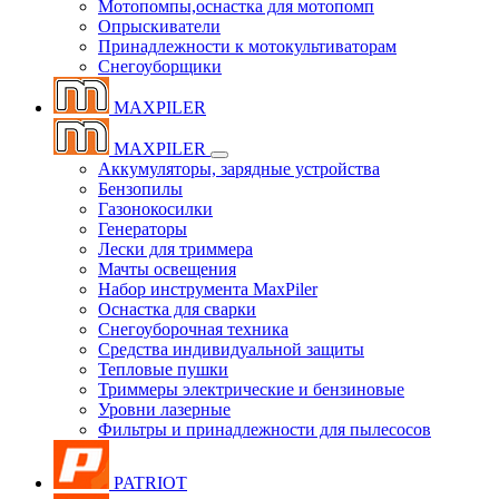
Мотопомпы,оснастка для мотопомп
Опрыскиватели
Принадлежности к мотокультиваторам
Снегоуборщики
MAXPILER
MAXPILER
Аккумуляторы, зарядные устройства
Бензопилы
Газонокосилки
Генераторы
Лески для триммера
Мачты освещения
Набор инструмента MaxPiler
Оснастка для сварки
Снегоуборочная техника
Средства индивидуальной защиты
Тепловые пушки
Триммеры электрические и бензиновые
Уровни лазерные
Фильтры и принадлежности для пылесосов
PATRIOT