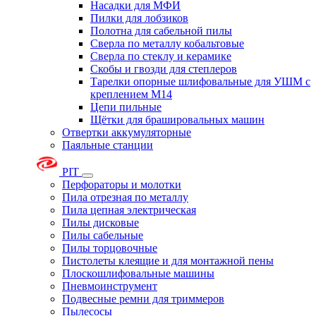
Насадки для МФИ
Пилки для лобзиков
Полотна для сабельной пилы
Сверла по металлу кобальтовые
Сверла по стеклу и керамике
Скобы и гвозди для степлеров
Тарелки опорные шлифовальные для УШМ с
креплением М14
Цепи пильные
Щётки для брашировальных машин
Отвертки аккумуляторные
Паяльные станции
PIT
Перфораторы и молотки
Пила отрезная по металлу
Пила цепная электрическая
Пилы дисковые
Пилы сабельные
Пилы торцовочные
Пистолеты клеящие и для монтажной пены
Плоскошлифовальные машины
Пневмоинструмент
Подвесные ремни для триммеров
Пылесосы