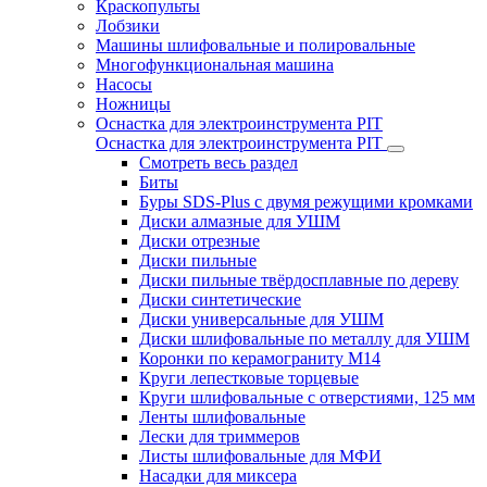
Краскопульты
Лобзики
Машины шлифовальные и полировальные
Многофункциональная машина
Насосы
Ножницы
Оснастка для электроинструмента PIT
Оснастка для электроинструмента PIT
Смотреть весь раздел
Биты
Буры SDS-Plus c двумя режущими кромками
Диски алмазные для УШМ
Диски отрезные
Диски пильные
Диски пильные твёрдосплавные по дереву
Диски синтетические
Диски универсальные для УШМ
Диски шлифовальные по металлу для УШМ
Коронки по керамограниту M14
Круги лепестковые торцевые
Круги шлифовальные с отверстиями, 125 мм
Ленты шлифовальные
Лески для триммеров
Листы шлифовальные для МФИ
Насадки для миксера