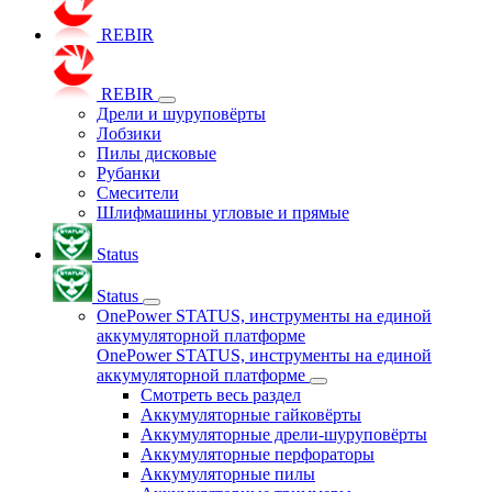
REBIR
REBIR
Дрели и шуруповёрты
Лобзики
Пилы дисковые
Рубанки
Смесители
Шлифмашины угловые и прямые
Status
Status
OnePower STATUS, инструменты на единой
аккумуляторной платформе
OnePower STATUS, инструменты на единой
аккумуляторной платформе
Смотреть весь раздел
Аккумуляторные гайковёрты
Аккумуляторные дрели-шуруповёрты
Аккумуляторные перфораторы
Аккумуляторные пилы