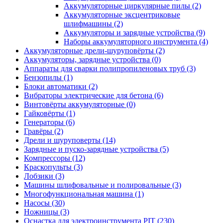
Аккумуляторные циркулярные пилы
(2)
Аккумуляторные эксцентриковые
шлифмашины
(2)
Аккумуляторы и зарядные устройства
(9)
Наборы аккумуляторного инструмента
(4)
Аккумуляторные дрели-шуруповёрты
(2)
Аккумуляторы, зарядные устройства
(0)
Аппараты для сварки полипропиленовых труб
(3)
Бензопилы
(1)
Блоки автоматики
(2)
Вибраторы электрические для бетона
(6)
Винтовёрты аккумуляторные
(0)
Гайковёрты
(1)
Генераторы
(6)
Гравёры
(2)
Дрели и шуруповерты
(14)
Зарядные и пуско-зарядные устройства
(5)
Компрессоры
(12)
Краскопульты
(3)
Лобзики
(3)
Машины шлифовальные и полировальные
(3)
Многофункциональная машина
(1)
Насосы
(30)
Ножницы
(3)
Оснастка для электроинструмента PIT
(230)