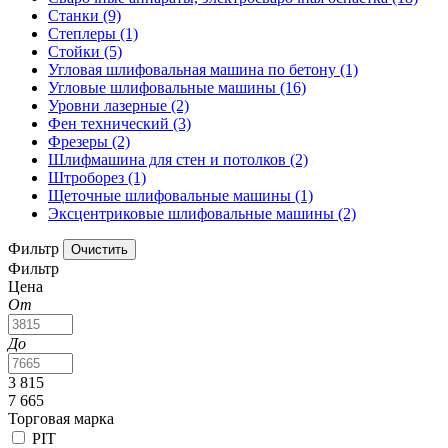
Станки
(9)
Степлеры
(1)
Стойки
(5)
Угловая шлифовальная машина по бетону
(1)
Угловые шлифовальные машины
(16)
Уровни лазерные
(2)
Фен технический
(3)
Фрезеры
(2)
Шлифмашина для стен и потолков
(2)
Штроборез
(1)
Щеточные шлифовальные машины
(1)
Эксцентриковые шлифовальные машины
(2)
Фильтр
Фильтр
Цена
От
До
3 815
7 665
Торговая марка
PIT