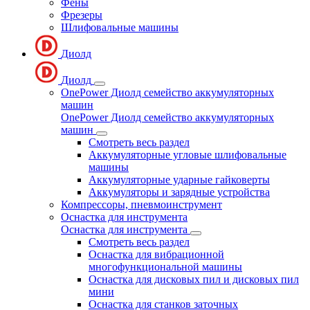
Фены
Фрезеры
Шлифовальные машины
Диолд
Диолд
OnePower Диолд семейство аккумуляторных
машин
OnePower Диолд семейство аккумуляторных
машин
Смотреть весь раздел
Аккумуляторные угловые шлифовальные
машины
Аккумуляторные ударные гайковерты
Аккумуляторы и зарядные устройства
Компрессоры, пневмоинструмент
Оснастка для инструмента
Оснастка для инструмента
Смотреть весь раздел
Оснастка для вибрационной
многофункциональной машины
Оснастка для дисковых пил и дисковых пил
мини
Оснастка для станков заточных