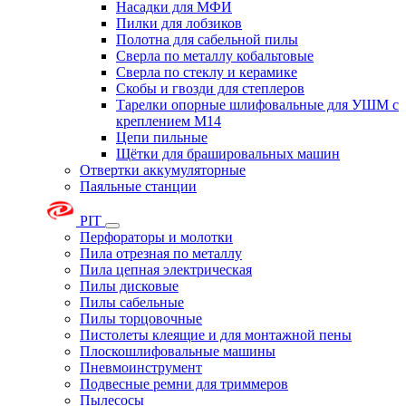
Насадки для МФИ
Пилки для лобзиков
Полотна для сабельной пилы
Сверла по металлу кобальтовые
Сверла по стеклу и керамике
Скобы и гвозди для степлеров
Тарелки опорные шлифовальные для УШМ с
креплением М14
Цепи пильные
Щётки для брашировальных машин
Отвертки аккумуляторные
Паяльные станции
PIT
Перфораторы и молотки
Пила отрезная по металлу
Пила цепная электрическая
Пилы дисковые
Пилы сабельные
Пилы торцовочные
Пистолеты клеящие и для монтажной пены
Плоскошлифовальные машины
Пневмоинструмент
Подвесные ремни для триммеров
Пылесосы