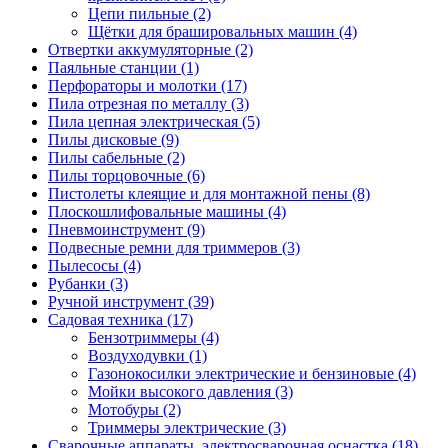
Цепи пильные
(2)
Щётки для брашировальных машин
(4)
Отвертки аккумуляторные
(2)
Паяльные станции
(1)
Перфораторы и молотки
(17)
Пила отрезная по металлу
(3)
Пила цепная электрическая
(5)
Пилы дисковые
(9)
Пилы сабельные
(2)
Пилы торцовочные
(6)
Пистолеты клеящие и для монтажной пены
(8)
Плоскошлифовальные машины
(4)
Пневмоинструмент
(9)
Подвесные ремни для триммеров
(3)
Пылесосы
(4)
Рубанки
(3)
Ручной инструмент
(39)
Садовая техника
(17)
Бензотриммеры
(4)
Воздуходувки
(1)
Газонокосилки электрические и бензиновые
(4)
Мойки высокого давления
(3)
Мотобуры
(2)
Триммеры электрические
(3)
Сварочные аппараты, электросварочная оснастка
(18)