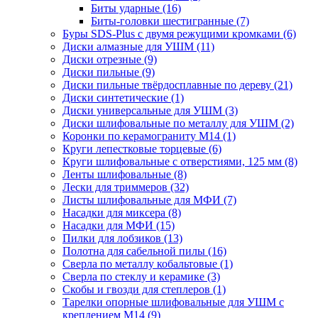
Биты ударные
(16)
Биты-головки шестигранные
(7)
Буры SDS-Plus c двумя режущими кромками
(6)
Диски алмазные для УШМ
(11)
Диски отрезные
(9)
Диски пильные
(9)
Диски пильные твёрдосплавные по дереву
(21)
Диски синтетические
(1)
Диски универсальные для УШМ
(3)
Диски шлифовальные по металлу для УШМ
(2)
Коронки по керамограниту M14
(1)
Круги лепестковые торцевые
(6)
Круги шлифовальные с отверстиями, 125 мм
(8)
Ленты шлифовальные
(8)
Лески для триммеров
(32)
Листы шлифовальные для МФИ
(7)
Насадки для миксера
(8)
Насадки для МФИ
(15)
Пилки для лобзиков
(13)
Полотна для сабельной пилы
(16)
Сверла по металлу кобальтовые
(1)
Сверла по стеклу и керамике
(3)
Скобы и гвозди для степлеров
(1)
Тарелки опорные шлифовальные для УШМ с
креплением М14
(9)