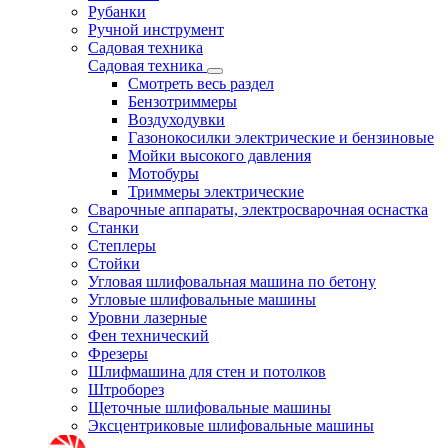
Рубанки
Ручной инструмент
Садовая техника
Садовая техника
Смотреть весь раздел
Бензотриммеры
Воздуходувки
Газонокосилки электрические и бензиновые
Мойки высокого давления
Мотобуры
Триммеры электрические
Сварочные аппараты, электросварочная оснастка
Станки
Степлеры
Стойки
Угловая шлифовальная машина по бетону
Угловые шлифовальные машины
Уровни лазерные
Фен технический
Фрезеры
Шлифмашина для стен и потолков
Штроборез
Щеточные шлифовальные машины
Эксцентриковые шлифовальные машины