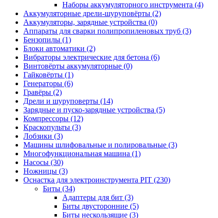
Наборы аккумуляторного инструмента
(4)
Аккумуляторные дрели-шуруповёрты
(2)
Аккумуляторы, зарядные устройства
(0)
Аппараты для сварки полипропиленовых труб
(3)
Бензопилы
(1)
Блоки автоматики
(2)
Вибраторы электрические для бетона
(6)
Винтовёрты аккумуляторные
(0)
Гайковёрты
(1)
Генераторы
(6)
Гравёры
(2)
Дрели и шуруповерты
(14)
Зарядные и пуско-зарядные устройства
(5)
Компрессоры
(12)
Краскопульты
(3)
Лобзики
(3)
Машины шлифовальные и полировальные
(3)
Многофункциональная машина
(1)
Насосы
(30)
Ножницы
(3)
Оснастка для электроинструмента PIT
(230)
Биты
(34)
Адаптеры для бит
(3)
Биты двусторонние
(5)
Биты нескользящие
(3)