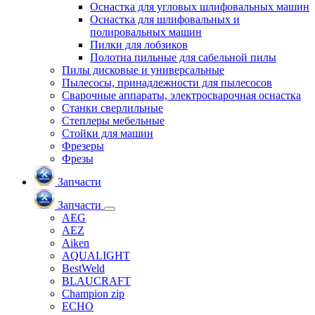
Оснастка для угловых шлифовальных машин
Оснастка для шлифовальных и
полировальных машин
Пилки для лобзиков
Полотна пильные для сабельной пилы
Пилы дисковые и универсальные
Пылесосы, принадлежности для пылесосов
Сварочные аппараты, электросварочная оснастка
Станки сверлильные
Степлеры мебельные
Стойки для машин
Фрезеры
Фрезы
Запчасти
Запчасти
AEG
AEZ
Aiken
AQUALIGHT
BestWeld
BLAUCRAFT
Champion zip
ECHO