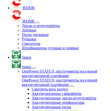
REBIR
REBIR
Дрели и шуруповёрты
Лобзики
Пилы дисковые
Рубанки
Смесители
Шлифмашины угловые и прямые
Status
Status
OnePower STATUS, инструменты на единой
аккумуляторной платформе
OnePower STATUS, инструменты на единой
аккумуляторной платформе
Смотреть весь раздел
Аккумуляторные гайковёрты
Аккумуляторные дрели-шуруповёрты
Аккумуляторные перфораторы
Аккумуляторные пилы