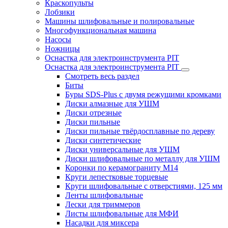
Краскопульты
Лобзики
Машины шлифовальные и полировальные
Многофункциональная машина
Насосы
Ножницы
Оснастка для электроинструмента PIT
Оснастка для электроинструмента PIT
Смотреть весь раздел
Биты
Буры SDS-Plus c двумя режущими кромками
Диски алмазные для УШМ
Диски отрезные
Диски пильные
Диски пильные твёрдосплавные по дереву
Диски синтетические
Диски универсальные для УШМ
Диски шлифовальные по металлу для УШМ
Коронки по керамограниту M14
Круги лепестковые торцевые
Круги шлифовальные с отверстиями, 125 мм
Ленты шлифовальные
Лески для триммеров
Листы шлифовальные для МФИ
Насадки для миксера