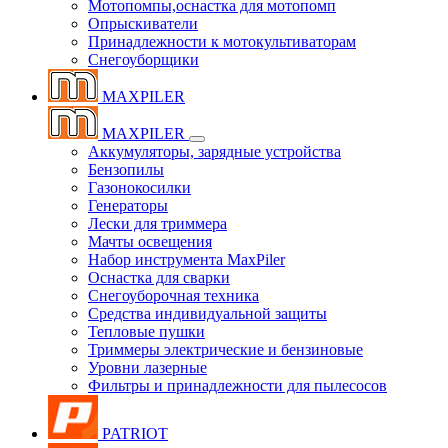
Мотопомпы,оснастка для мотопомп
Опрыскиватели
Принадлежности к мотокультиваторам
Снегоуборщики
MAXPILER
MAXPILER
Аккумуляторы, зарядные устройства
Бензопилы
Газонокосилки
Генераторы
Лески для триммера
Мачты освещения
Набор инструмента MaxPiler
Оснастка для сварки
Снегоуборочная техника
Средства индивидуальной защиты
Тепловые пушки
Триммеры электрические и бензиновые
Уровни лазерные
Фильтры и принадлежности для пылесосов
PATRIOT