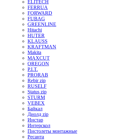
ELITECH
FERRUA
FORWARD
FUBAG
GREENLINE
Hitachi
HUTER
KLAUSS
KRAFTMAN
Makita
MAXCUT
OREGON
P.I.T.
PRORAB
Rebir zip
RUSELF
Status zip
STURM
VEBEX
Байкал
Диолд zip
Инстар
Интерскол
Пистолеты монтажные
Ресанта