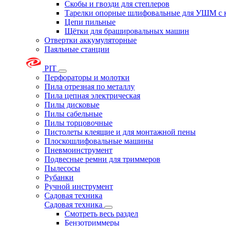
Скобы и гвозди для степлеров
Тарелки опорные шлифовальные для УШМ с 
Цепи пильные
Щётки для брашировальных машин
Отвертки аккумуляторные
Паяльные станции
PIT
Перфораторы и молотки
Пила отрезная по металлу
Пила цепная электрическая
Пилы дисковые
Пилы сабельные
Пилы торцовочные
Пистолеты клеящие и для монтажной пены
Плоскошлифовальные машины
Пневмоинструмент
Подвесные ремни для триммеров
Пылесосы
Рубанки
Ручной инструмент
Садовая техника
Садовая техника
Смотреть весь раздел
Бензотриммеры