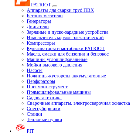
PATRIOT
Аппараты для сварки труб ПВХ
Бетоносмесители
Генераторы
Двигатели
Зарядные и пуско-зарядные устройства
Измельчитель кормов электрический
Компрессоры
Культиваторы и мотоблоки PATRIOT
Масла, смазки для бензопил и бензокос
Машины углошлифовальные
Мойки высокого давления
Насосы
Ножницы-кусторезы аккумуляторные
Перфораторы
Пневмоинструмент
Прямошлифовальные машины
Садовая техника
Сварочные аппараты, электросварочная оснастка
Снегоуборщики
Станки
Тепловые пушки
PIT