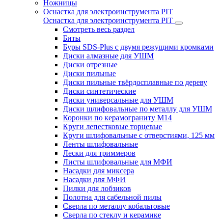
Ножницы
Оснастка для электроинструмента PIT
Оснастка для электроинструмента PIT
Смотреть весь раздел
Биты
Буры SDS-Plus c двумя режущими кромками
Диски алмазные для УШМ
Диски отрезные
Диски пильные
Диски пильные твёрдосплавные по дереву
Диски синтетические
Диски универсальные для УШМ
Диски шлифовальные по металлу для УШМ
Коронки по керамограниту M14
Круги лепестковые торцевые
Круги шлифовальные с отверстиями, 125 мм
Ленты шлифовальные
Лески для триммеров
Листы шлифовальные для МФИ
Насадки для миксера
Насадки для МФИ
Пилки для лобзиков
Полотна для сабельной пилы
Сверла по металлу кобальтовые
Сверла по стеклу и керамике