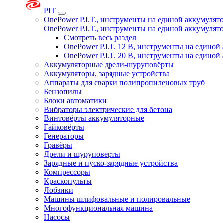
PIT
OnePower P.I.T., инструменты на единой аккумуля
OnePower P.I.T., инструменты на единой аккумуля
Смотреть весь раздел
OnePower P.I.T. 12 В, инструменты на едино
OnePower P.I.T. 20 В, инструменты на едино
Аккумуляторные дрели-шуруповёрты
Аккумуляторы, зарядные устройства
Аппараты для сварки полипропиленовых труб
Бензопилы
Блоки автоматики
Вибраторы электрические для бетона
Винтовёрты аккумуляторные
Гайковёрты
Генераторы
Гравёры
Дрели и шуруповерты
Зарядные и пуско-зарядные устройства
Компрессоры
Краскопульты
Лобзики
Машины шлифовальные и полировальные
Многофункциональная машина
Насосы