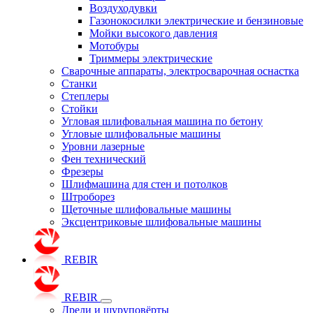
Воздуходувки
Газонокосилки электрические и бензиновые
Мойки высокого давления
Мотобуры
Триммеры электрические
Сварочные аппараты, электросварочная оснастка
Станки
Степлеры
Стойки
Угловая шлифовальная машина по бетону
Угловые шлифовальные машины
Уровни лазерные
Фен технический
Фрезеры
Шлифмашина для стен и потолков
Штроборез
Щеточные шлифовальные машины
Эксцентриковые шлифовальные машины
REBIR
REBIR
Дрели и шуруповёрты