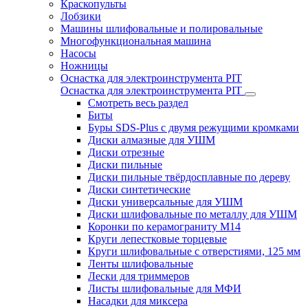
Краскопульты
Лобзики
Машины шлифовальные и полировальные
Многофункциональная машина
Насосы
Ножницы
Оснастка для электроинструмента PIT
Оснастка для электроинструмента PIT
Смотреть весь раздел
Биты
Буры SDS-Plus c двумя режущими кромками
Диски алмазные для УШМ
Диски отрезные
Диски пильные
Диски пильные твёрдосплавные по дереву
Диски синтетические
Диски универсальные для УШМ
Диски шлифовальные по металлу для УШМ
Коронки по керамограниту M14
Круги лепестковые торцевые
Круги шлифовальные с отверстиями, 125 мм
Ленты шлифовальные
Лески для триммеров
Листы шлифовальные для МФИ
Насадки для миксера