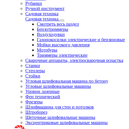
Рубанки
Ручной инструмент
Садовая техника
Садовая техника
Смотреть весь раздел
Бензотриммеры
Воздуходувки
Газонокосилки электрические и бензиновые
Мойки высокого давления
Мотобуры
Триммеры электрические
Сварочные аппараты, электросварочная оснастка
Станки
Степлеры
Стойки
Угловая шлифовальная машина по бетону
Угловые шлифовальные машины
Уровни лазерные
Фен технический
Фрезеры
Шлифмашина для стен и потолков
Штроборез
Щеточные шлифовальные машины
Эксцентриковые шлифовальные машины