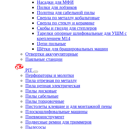
Насадки для МФИ
Пилки для лобзиков
Полотна для сабельной пилы
Сверла по металлу кобальтовые
Сверла по стеклу и керамике
Скобы и гвозди для степлеров
Тарелки опорные шлифовальные для УШМ с
креплением М14
Цепи пильные
Щётки для брашировальных машин
Отвертки аккумуляторные
Паяльные станции
PIT
Перфораторы и молотки
Пила отрезная по металлу
Пила цепная электрическая
Пилы дисковые
Пилы сабельные
Пилы торцовочные
Пистолеты клеящие и для монтажной пены
Плоскошлифовальные машины
Пневмоинструмент
Подвесные ремни для триммеров
Пылесосы