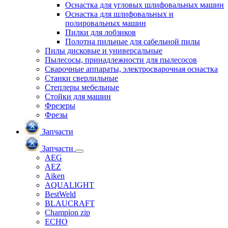
Оснастка для угловых шлифовальных машин
Оснастка для шлифовальных и
полировальных машин
Пилки для лобзиков
Полотна пильные для сабельной пилы
Пилы дисковые и универсальные
Пылесосы, принадлежности для пылесосов
Сварочные аппараты, электросварочная оснастка
Станки сверлильные
Степлеры мебельные
Стойки для машин
Фрезеры
Фрезы
Запчасти
Запчасти
AEG
AEZ
Aiken
AQUALIGHT
BestWeld
BLAUCRAFT
Champion zip
ECHO