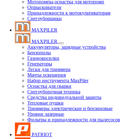
Мотопомпы,оснастка для мотопомп
Опрыскиватели
Принадлежности к мотокультиваторам
Снегоуборщики
MAXPILER
MAXPILER
Аккумуляторы, зарядные устройства
Бензопилы
Газонокосилки
Генераторы
Лески для триммера
Мачты освещения
Набор инструмента MaxPiler
Оснастка для сварки
Снегоуборочная техника
Средства индивидуальной защиты
Тепловые пушки
Триммеры электрические и бензиновые
Уровни лазерные
Фильтры и принадлежности для пылесосов
PATRIOT