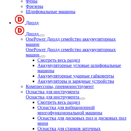
Фены
Фрезеры
Шлифовальные машины
Диолд
Диолд
OnePower Диолд семейство аккумуляторных
машин
OnePower Диолд семейство аккумуляторных
машин
Смотреть весь раздел
Аккумуляторные угловые шлифовальные
машины
Аккумуляторные ударные гайковерты
Аккумуляторы и зарядные устройства
Компрессоры, пневмоинструмент
Оснастка для инструмента
Оснастка для инструмента
Смотреть весь раздел
Оснастка для вибрационной
многофункциональной машины
Оснастка для дисковых пил и дисковых пил
мини
Оснастка для станков заточных