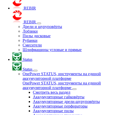
REBIR
REBIR
Дрели и шуруповёрты
Лобзики
Пилы дисковые
Рубанки
Смесители
Шлифмашины угловые и прямые
Status
Status
OnePower STATUS, инструменты на единой
аккумуляторной платформе
OnePower STATUS, инструменты на единой
аккумуляторной платформе
Смотреть весь раздел
Аккумуляторные гайковёрты
Аккумуляторные дрели-шуруповёрты
Аккумуляторные перфораторы
Аккумуляторные пилы