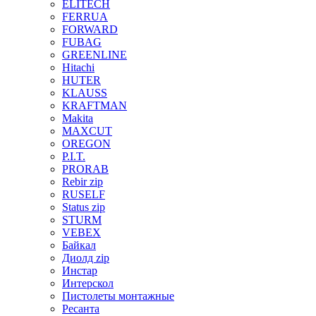
ELITECH
FERRUA
FORWARD
FUBAG
GREENLINE
Hitachi
HUTER
KLAUSS
KRAFTMAN
Makita
MAXCUT
OREGON
P.I.T.
PRORAB
Rebir zip
RUSELF
Status zip
STURM
VEBEX
Байкал
Диолд zip
Инстар
Интерскол
Пистолеты монтажные
Ресанта