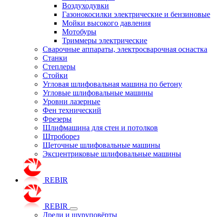
Воздуходувки
Газонокосилки электрические и бензиновые
Мойки высокого давления
Мотобуры
Триммеры электрические
Сварочные аппараты, электросварочная оснастка
Станки
Степлеры
Стойки
Угловая шлифовальная машина по бетону
Угловые шлифовальные машины
Уровни лазерные
Фен технический
Фрезеры
Шлифмашина для стен и потолков
Штроборез
Щеточные шлифовальные машины
Эксцентриковые шлифовальные машины
REBIR
REBIR
Дрели и шуруповёрты