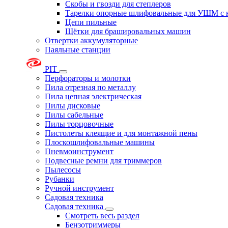
Скобы и гвозди для степлеров
Тарелки опорные шлифовальные для УШМ с 
Цепи пильные
Щётки для брашировальных машин
Отвертки аккумуляторные
Паяльные станции
PIT
Перфораторы и молотки
Пила отрезная по металлу
Пила цепная электрическая
Пилы дисковые
Пилы сабельные
Пилы торцовочные
Пистолеты клеящие и для монтажной пены
Плоскошлифовальные машины
Пневмоинструмент
Подвесные ремни для триммеров
Пылесосы
Рубанки
Ручной инструмент
Садовая техника
Садовая техника
Смотреть весь раздел
Бензотриммеры