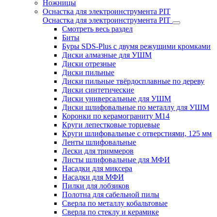
Ножницы
Оснастка для электроинструмента PIT
Оснастка для электроинструмента PIT
Смотреть весь раздел
Биты
Буры SDS-Plus c двумя режущими кромками
Диски алмазные для УШМ
Диски отрезные
Диски пильные
Диски пильные твёрдосплавные по дереву
Диски синтетические
Диски универсальные для УШМ
Диски шлифовальные по металлу для УШМ
Коронки по керамограниту M14
Круги лепестковые торцевые
Круги шлифовальные с отверстиями, 125 мм
Ленты шлифовальные
Лески для триммеров
Листы шлифовальные для МФИ
Насадки для миксера
Насадки для МФИ
Пилки для лобзиков
Полотна для сабельной пилы
Сверла по металлу кобальтовые
Сверла по стеклу и керамике