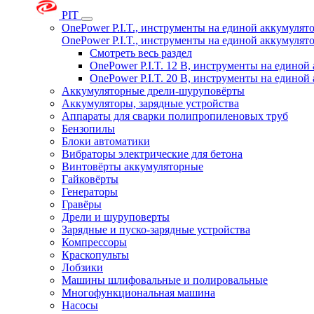
PIT
OnePower P.I.T., инструменты на единой аккумуля
OnePower P.I.T., инструменты на единой аккумуля
Смотреть весь раздел
OnePower P.I.T. 12 В, инструменты на едино
OnePower P.I.T. 20 В, инструменты на едино
Аккумуляторные дрели-шуруповёрты
Аккумуляторы, зарядные устройства
Аппараты для сварки полипропиленовых труб
Бензопилы
Блоки автоматики
Вибраторы электрические для бетона
Винтовёрты аккумуляторные
Гайковёрты
Генераторы
Гравёры
Дрели и шуруповерты
Зарядные и пуско-зарядные устройства
Компрессоры
Краскопульты
Лобзики
Машины шлифовальные и полировальные
Многофункциональная машина
Насосы