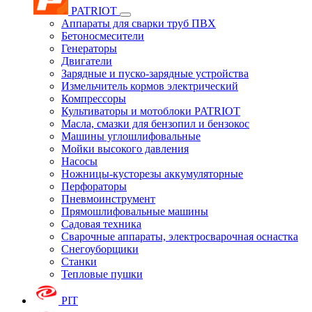
PATRIOT
Аппараты для сварки труб ПВХ
Бетоносмесители
Генераторы
Двигатели
Зарядные и пуско-зарядные устройства
Измельчитель кормов электрический
Компрессоры
Культиваторы и мотоблоки PATRIOT
Масла, смазки для бензопил и бензокос
Машины углошлифовальные
Мойки высокого давления
Насосы
Ножницы-кусторезы аккумуляторные
Перфораторы
Пневмоинструмент
Прямошлифовальные машины
Садовая техника
Сварочные аппараты, электросварочная оснастка
Снегоуборщики
Станки
Тепловые пушки
PIT