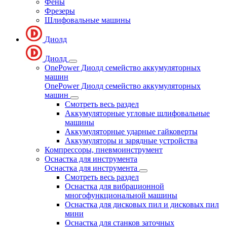
Фены
Фрезеры
Шлифовальные машины
Диолд
Диолд
OnePower Диолд семейство аккумуляторных
машин
OnePower Диолд семейство аккумуляторных
машин
Смотреть весь раздел
Аккумуляторные угловые шлифовальные
машины
Аккумуляторные ударные гайковерты
Аккумуляторы и зарядные устройства
Компрессоры, пневмоинструмент
Оснастка для инструмента
Оснастка для инструмента
Смотреть весь раздел
Оснастка для вибрационной
многофункциональной машины
Оснастка для дисковых пил и дисковых пил
мини
Оснастка для станков заточных