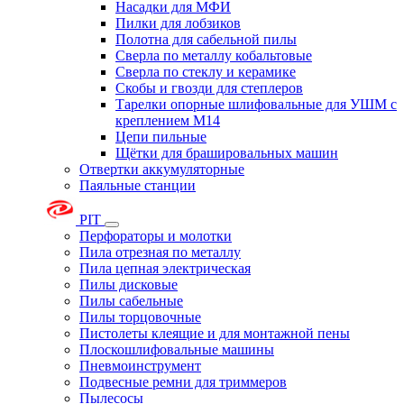
Насадки для МФИ
Пилки для лобзиков
Полотна для сабельной пилы
Сверла по металлу кобальтовые
Сверла по стеклу и керамике
Скобы и гвозди для степлеров
Тарелки опорные шлифовальные для УШМ с
креплением М14
Цепи пильные
Щётки для брашировальных машин
Отвертки аккумуляторные
Паяльные станции
PIT
Перфораторы и молотки
Пила отрезная по металлу
Пила цепная электрическая
Пилы дисковые
Пилы сабельные
Пилы торцовочные
Пистолеты клеящие и для монтажной пены
Плоскошлифовальные машины
Пневмоинструмент
Подвесные ремни для триммеров
Пылесосы