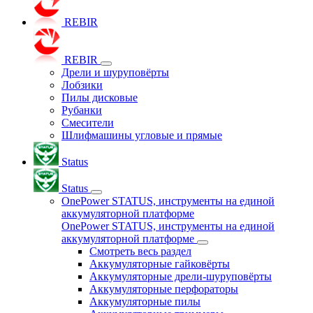
REBIR
REBIR
Дрели и шуруповёрты
Лобзики
Пилы дисковые
Рубанки
Смесители
Шлифмашины угловые и прямые
Status
Status
OnePower STATUS, инструменты на единой
аккумуляторной платформе
OnePower STATUS, инструменты на единой
аккумуляторной платформе
Смотреть весь раздел
Аккумуляторные гайковёрты
Аккумуляторные дрели-шуруповёрты
Аккумуляторные перфораторы
Аккумуляторные пилы