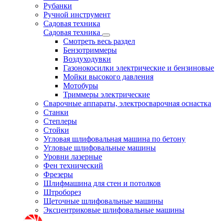
Рубанки
Ручной инструмент
Садовая техника
Садовая техника
Смотреть весь раздел
Бензотриммеры
Воздуходувки
Газонокосилки электрические и бензиновые
Мойки высокого давления
Мотобуры
Триммеры электрические
Сварочные аппараты, электросварочная оснастка
Станки
Степлеры
Стойки
Угловая шлифовальная машина по бетону
Угловые шлифовальные машины
Уровни лазерные
Фен технический
Фрезеры
Шлифмашина для стен и потолков
Штроборез
Щеточные шлифовальные машины
Эксцентриковые шлифовальные машины