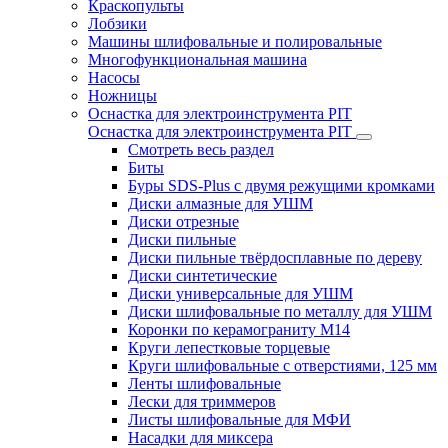
Краскопульты
Лобзики
Машины шлифовальные и полировальные
Многофункциональная машина
Насосы
Ножницы
Оснастка для электроинструмента PIT
Оснастка для электроинструмента PIT
Смотреть весь раздел
Биты
Буры SDS-Plus c двумя режущими кромками
Диски алмазные для УШМ
Диски отрезные
Диски пильные
Диски пильные твёрдосплавные по дереву
Диски синтетические
Диски универсальные для УШМ
Диски шлифовальные по металлу для УШМ
Коронки по керамограниту M14
Круги лепестковые торцевые
Круги шлифовальные с отверстиями, 125 мм
Ленты шлифовальные
Лески для триммеров
Листы шлифовальные для МФИ
Насадки для миксера