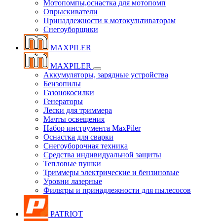
Мотопомпы,оснастка для мотопомп
Опрыскиватели
Принадлежности к мотокультиваторам
Снегоуборщики
MAXPILER
MAXPILER
Аккумуляторы, зарядные устройства
Бензопилы
Газонокосилки
Генераторы
Лески для триммера
Мачты освещения
Набор инструмента MaxPiler
Оснастка для сварки
Снегоуборочная техника
Средства индивидуальной защиты
Тепловые пушки
Триммеры электрические и бензиновые
Уровни лазерные
Фильтры и принадлежности для пылесосов
PATRIOT