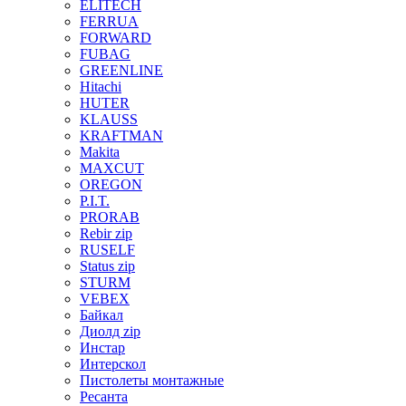
ELITECH
FERRUA
FORWARD
FUBAG
GREENLINE
Hitachi
HUTER
KLAUSS
KRAFTMAN
Makita
MAXCUT
OREGON
P.I.T.
PRORAB
Rebir zip
RUSELF
Status zip
STURM
VEBEX
Байкал
Диолд zip
Инстар
Интерскол
Пистолеты монтажные
Ресанта