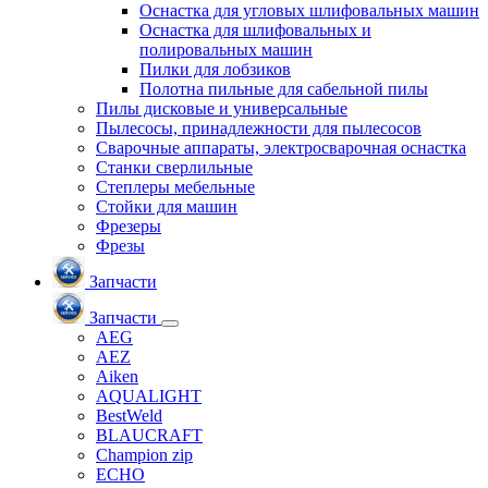
Оснастка для угловых шлифовальных машин
Оснастка для шлифовальных и
полировальных машин
Пилки для лобзиков
Полотна пильные для сабельной пилы
Пилы дисковые и универсальные
Пылесосы, принадлежности для пылесосов
Сварочные аппараты, электросварочная оснастка
Станки сверлильные
Степлеры мебельные
Стойки для машин
Фрезеры
Фрезы
Запчасти
Запчасти
AEG
AEZ
Aiken
AQUALIGHT
BestWeld
BLAUCRAFT
Champion zip
ECHO