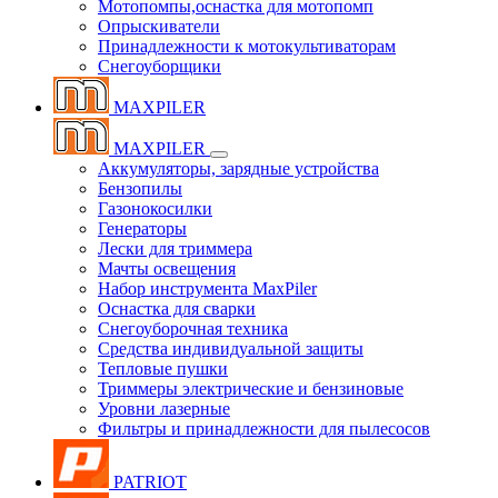
Мотопомпы,оснастка для мотопомп
Опрыскиватели
Принадлежности к мотокультиваторам
Снегоуборщики
MAXPILER
MAXPILER
Аккумуляторы, зарядные устройства
Бензопилы
Газонокосилки
Генераторы
Лески для триммера
Мачты освещения
Набор инструмента MaxPiler
Оснастка для сварки
Снегоуборочная техника
Средства индивидуальной защиты
Тепловые пушки
Триммеры электрические и бензиновые
Уровни лазерные
Фильтры и принадлежности для пылесосов
PATRIOT