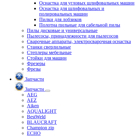
Оснастка для угловых шлифовальных машин
Оснастка для шлифовальных и
полировальных машин
Пилки для лобзиков
Полотна пильные для сабельной пилы
Пилы дисковые и универсальные
Пылесосы, принадлежности для пылесосов
Сварочные аппараты, электросварочная оснастка
Станки сверлильные
Степлеры мебельные
Стойки для машин
Фрезеры
Фрезы
Запчасти
Запчасти
AEG
AEZ
Aiken
AQUALIGHT
BestWeld
BLAUCRAFT
Champion zip
ECHO