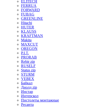
ELITECH
FERRUA
FORWARD
FUBAG
GREENLINE
Hitachi
HUTER
KLAUSS
KRAFTMAN
Makita
MAXCUT
OREGON
P.I.T.
PRORAB
Rebir zip
RUSELF
Status zip
STURM
VEBEX
Байкал
Диолд zip
Инстар
Интерскол
Пистолеты монтажные
Ресанта