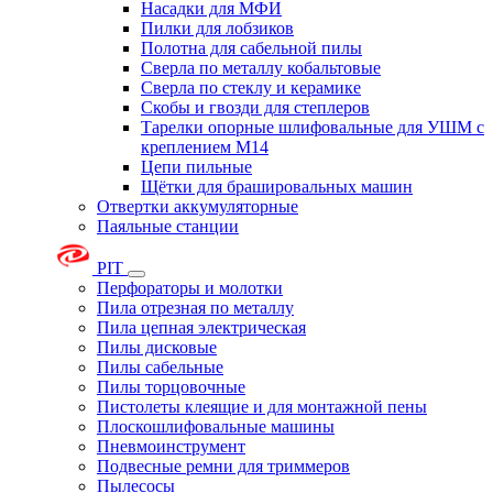
Насадки для МФИ
Пилки для лобзиков
Полотна для сабельной пилы
Сверла по металлу кобальтовые
Сверла по стеклу и керамике
Скобы и гвозди для степлеров
Тарелки опорные шлифовальные для УШМ с
креплением М14
Цепи пильные
Щётки для брашировальных машин
Отвертки аккумуляторные
Паяльные станции
PIT
Перфораторы и молотки
Пила отрезная по металлу
Пила цепная электрическая
Пилы дисковые
Пилы сабельные
Пилы торцовочные
Пистолеты клеящие и для монтажной пены
Плоскошлифовальные машины
Пневмоинструмент
Подвесные ремни для триммеров
Пылесосы