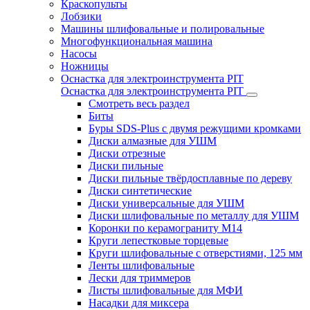
Краскопульты
Лобзики
Машины шлифовальные и полировальные
Многофункциональная машина
Насосы
Ножницы
Оснастка для электроинструмента PIT
Оснастка для электроинструмента PIT
Смотреть весь раздел
Биты
Буры SDS-Plus c двумя режущими кромками
Диски алмазные для УШМ
Диски отрезные
Диски пильные
Диски пильные твёрдосплавные по дереву
Диски синтетические
Диски универсальные для УШМ
Диски шлифовальные по металлу для УШМ
Коронки по керамограниту M14
Круги лепестковые торцевые
Круги шлифовальные с отверстиями, 125 мм
Ленты шлифовальные
Лески для триммеров
Листы шлифовальные для МФИ
Насадки для миксера