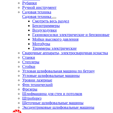
Рубанки
Ручной инструмент
Садовая техника
Садовая техника
Смотреть весь раздел
Бензотриммеры
Воздуходувки
Газонокосилки электрические и бензиновые
Мойки высокого давления
Мотобуры
Триммеры электрические
Сварочные аппараты, электросварочная оснастка
Станки
Степлеры
Стойки
Угловая шлифовальная машина по бетону
Угловые шлифовальные машины
Уровни лазерные
Фен технический
Фрезеры
Шлифмашина для стен и потолков
Штроборез
Щеточные шлифовальные машины
Эксцентриковые шлифовальные машины