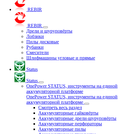
REBIR
REBIR
Дрели и шуруповёрты
Лобзики
Пилы дисковые
Рубанки
Смесители
Шлифмашины угловые и прямые
Status
Status
OnePower STATUS, инструменты на единой
аккумуляторной платформе
OnePower STATUS, инструменты на единой
аккумуляторной платформе
Смотреть весь раздел
Аккумуляторные гайковёрты
Аккумуляторные дрели-шуруповёрты
Аккумуляторные перфораторы
Аккумуляторные пилы