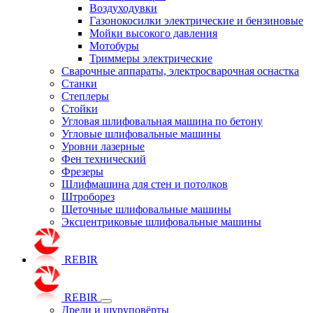
Воздуходувки
Газонокосилки электрические и бензиновые
Мойки высокого давления
Мотобуры
Триммеры электрические
Сварочные аппараты, электросварочная оснастка
Станки
Степлеры
Стойки
Угловая шлифовальная машина по бетону
Угловые шлифовальные машины
Уровни лазерные
Фен технический
Фрезеры
Шлифмашина для стен и потолков
Штроборез
Щеточные шлифовальные машины
Эксцентриковые шлифовальные машины
REBIR
REBIR
Дрели и шуруповёрты