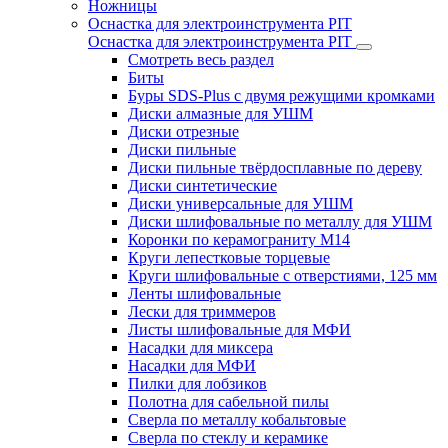
Ножницы
Оснастка для электроинструмента PIT
Оснастка для электроинструмента PIT
Смотреть весь раздел
Биты
Буры SDS-Plus c двумя режущими кромками
Диски алмазные для УШМ
Диски отрезные
Диски пильные
Диски пильные твёрдосплавные по дереву
Диски синтетические
Диски универсальные для УШМ
Диски шлифовальные по металлу для УШМ
Коронки по керамограниту M14
Круги лепестковые торцевые
Круги шлифовальные с отверстиями, 125 мм
Ленты шлифовальные
Лески для триммеров
Листы шлифовальные для МФИ
Насадки для миксера
Насадки для МФИ
Пилки для лобзиков
Полотна для сабельной пилы
Сверла по металлу кобальтовые
Сверла по стеклу и керамике