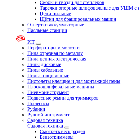
Скобы и гвозди для степлеров
Тарелки опорные шлифовальные для УШМ с 
Цепи пильные
Щётки для брашировальных машин
Отвертки аккумуляторные
Паяльные станции
PIT
Перфораторы и молотки
Пила отрезная по металлу
Пила цепная электрическая
Пилы дисковые
Пилы сабельные
Пилы торцовочные
Пистолеты клеящие и для монтажной пены
Плоскошлифовальные машины
Пневмоинструмент
Подвесные ремни для триммеров
Пылесосы
Рубанки
Ручной инструмент
Садовая техника
Садовая техника
Смотреть весь раздел
Бензотриммеры