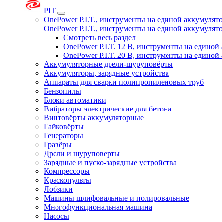
PIT
OnePower P.I.T., инструменты на единой аккумуля
OnePower P.I.T., инструменты на единой аккумуля
Смотреть весь раздел
OnePower P.I.T. 12 В, инструменты на едино
OnePower P.I.T. 20 В, инструменты на едино
Аккумуляторные дрели-шуруповёрты
Аккумуляторы, зарядные устройства
Аппараты для сварки полипропиленовых труб
Бензопилы
Блоки автоматики
Вибраторы электрические для бетона
Винтовёрты аккумуляторные
Гайковёрты
Генераторы
Гравёры
Дрели и шуруповерты
Зарядные и пуско-зарядные устройства
Компрессоры
Краскопульты
Лобзики
Машины шлифовальные и полировальные
Многофункциональная машина
Насосы