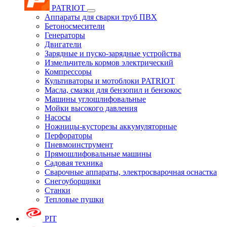
PATRIOT
Аппараты для сварки труб ПВХ
Бетоносмесители
Генераторы
Двигатели
Зарядные и пуско-зарядные устройства
Измельчитель кормов электрический
Компрессоры
Культиваторы и мотоблоки PATRIOT
Масла, смазки для бензопил и бензокос
Машины углошлифовальные
Мойки высокого давления
Насосы
Ножницы-кусторезы аккумуляторные
Перфораторы
Пневмоинструмент
Прямошлифовальные машины
Садовая техника
Сварочные аппараты, электросварочная оснастка
Снегоуборщики
Станки
Тепловые пушки
PIT