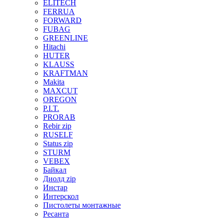
ELITECH
FERRUA
FORWARD
FUBAG
GREENLINE
Hitachi
HUTER
KLAUSS
KRAFTMAN
Makita
MAXCUT
OREGON
P.I.T.
PRORAB
Rebir zip
RUSELF
Status zip
STURM
VEBEX
Байкал
Диолд zip
Инстар
Интерскол
Пистолеты монтажные
Ресанта