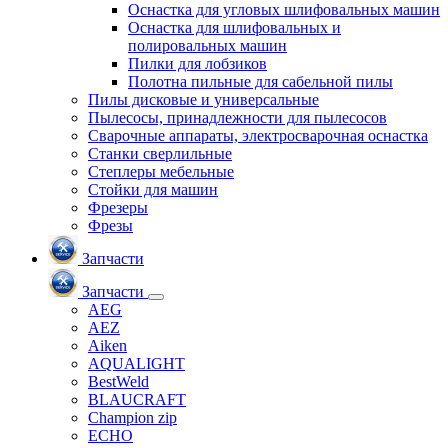
Оснастка для угловых шлифовальных машин
Оснастка для шлифовальных и
полировальных машин
Пилки для лобзиков
Полотна пильные для сабельной пилы
Пилы дисковые и универсальные
Пылесосы, принадлежности для пылесосов
Сварочные аппараты, электросварочная оснастка
Станки сверлильные
Степлеры мебельные
Стойки для машин
Фрезеры
Фрезы
Запчасти
Запчасти
AEG
AEZ
Aiken
AQUALIGHT
BestWeld
BLAUCRAFT
Champion zip
ECHO