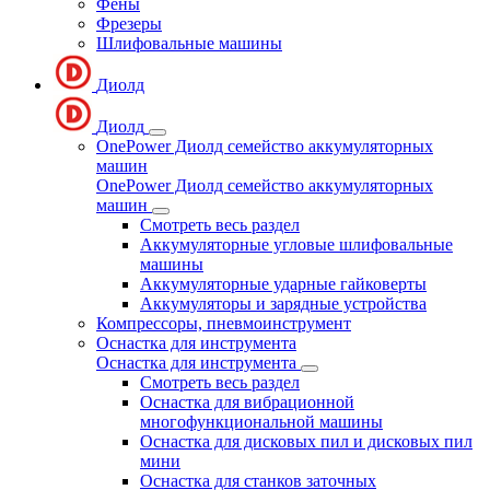
Фены
Фрезеры
Шлифовальные машины
Диолд
Диолд
OnePower Диолд семейство аккумуляторных
машин
OnePower Диолд семейство аккумуляторных
машин
Смотреть весь раздел
Аккумуляторные угловые шлифовальные
машины
Аккумуляторные ударные гайковерты
Аккумуляторы и зарядные устройства
Компрессоры, пневмоинструмент
Оснастка для инструмента
Оснастка для инструмента
Смотреть весь раздел
Оснастка для вибрационной
многофункциональной машины
Оснастка для дисковых пил и дисковых пил
мини
Оснастка для станков заточных