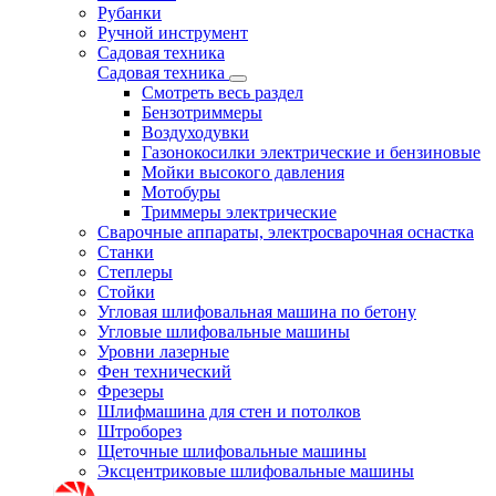
Рубанки
Ручной инструмент
Садовая техника
Садовая техника
Смотреть весь раздел
Бензотриммеры
Воздуходувки
Газонокосилки электрические и бензиновые
Мойки высокого давления
Мотобуры
Триммеры электрические
Сварочные аппараты, электросварочная оснастка
Станки
Степлеры
Стойки
Угловая шлифовальная машина по бетону
Угловые шлифовальные машины
Уровни лазерные
Фен технический
Фрезеры
Шлифмашина для стен и потолков
Штроборез
Щеточные шлифовальные машины
Эксцентриковые шлифовальные машины