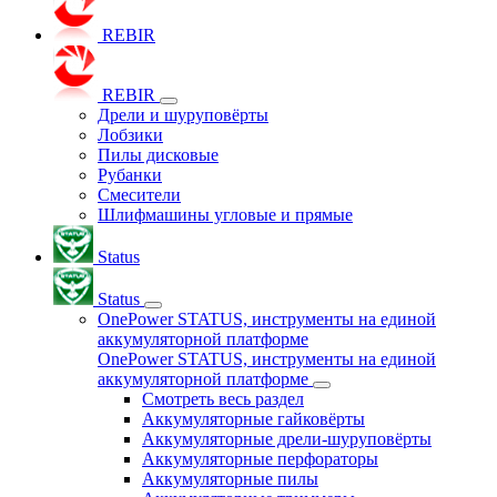
REBIR
REBIR
Дрели и шуруповёрты
Лобзики
Пилы дисковые
Рубанки
Смесители
Шлифмашины угловые и прямые
Status
Status
OnePower STATUS, инструменты на единой
аккумуляторной платформе
OnePower STATUS, инструменты на единой
аккумуляторной платформе
Смотреть весь раздел
Аккумуляторные гайковёрты
Аккумуляторные дрели-шуруповёрты
Аккумуляторные перфораторы
Аккумуляторные пилы