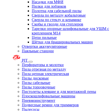
Насадки для МФИ
Пилки для лобзиков
Полотна для сабельной пилы
Сверла по металлу кобальтовые
Сверла по стеклу и керамике
Скобы и гвозди для степлеров
Тарелки опорные шлифовальные для УШМ с
креплением М14
Цепи пильные
Щётки для брашировальных машин
Отвертки аккумуляторные
Паяльные станции
PIT
Перфораторы и молотки
Пила отрезная по металлу
Пила цепная электрическая
Пилы дисковые
Пилы сабельные
Пилы торцовочные
Пистолеты клеящие и для монтажной пены
Плоскошлифовальные машины
Пневмоинструмент
Подвесные ремни для триммеров
Пылесосы