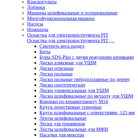
Краскопульты
Лобзики
Машины шлифовальные и полировальные
Многофункциональная машина
Насосы
Ножницы
Оснастка для электроинструмента PIT
Оснастка для электроинструмента PIT
Смотреть весь раздел
Биты
Буры SDS-Plus c двумя режущими кромками
Диски алмазные для УШМ
Диски отрезные
Диски пильные
Диски пильные твёрдосплавные по дереву
Диски синтетические
Диски универсальные для УШМ
Диски шлифовальные по металлу для УШМ
Коронки по керамограниту M14
Круги лепестковые торцевые
Круги шлифовальные с отверстиями, 125 мм
Ленты шлифовальные
Лески для триммеров
Листы шлифовальные для МФИ
Насадки для миксера