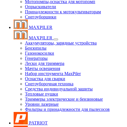
Мотопомпы,оснастка для мотопомп
Опрыскиватели
Принадлежности к мотокультиваторам
Снегоуборщики
MAXPILER
MAXPILER
Аккумуляторы, зарядные устройства
Бензопилы
Газонокосилки
Генераторы
Лески для триммера
Мачты освещения
Набор инструмента MaxPiler
Оснастка для сварки
Снегоуборочная техника
Средства индивидуальной защиты
Тепловые пушки
Триммеры электрические и бензиновые
Уровни лазерные
Фильтры и принадлежности для пылесосов
PATRIOT