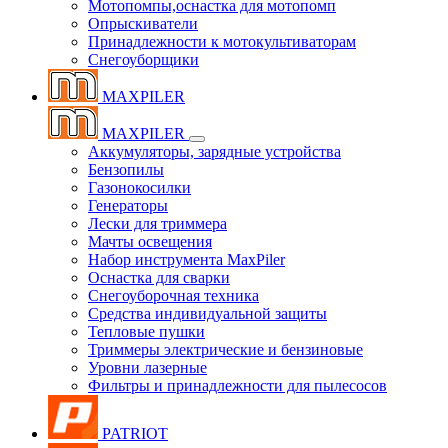
Мотопомпы,оснастка для мотопомп
Опрыскиватели
Принадлежности к мотокультиваторам
Снегоуборщики
MAXPILER
MAXPILER
Аккумуляторы, зарядные устройства
Бензопилы
Газонокосилки
Генераторы
Лески для триммера
Мачты освещения
Набор инструмента MaxPiler
Оснастка для сварки
Снегоуборочная техника
Средства индивидуальной защиты
Тепловые пушки
Триммеры электрические и бензиновые
Уровни лазерные
Фильтры и принадлежности для пылесосов
PATRIOT