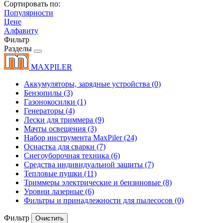
Сортировать по:
Популярности
Цене
Алфавиту
Фильтр
Разделы
MAXPILER
Аккумуляторы, зарядные устройства
(0)
Бензопилы
(3)
Газонокосилки
(1)
Генераторы
(4)
Лески для триммера
(9)
Мачты освещения
(3)
Набор инструмента MaxPiler
(24)
Оснастка для сварки
(7)
Снегоуборочная техника
(6)
Средства индивидуальной защиты
(7)
Тепловые пушки
(11)
Триммеры электрические и бензиновые
(8)
Уровни лазерные
(6)
Фильтры и принадлежности для пылесосов
(0)
Фильтр