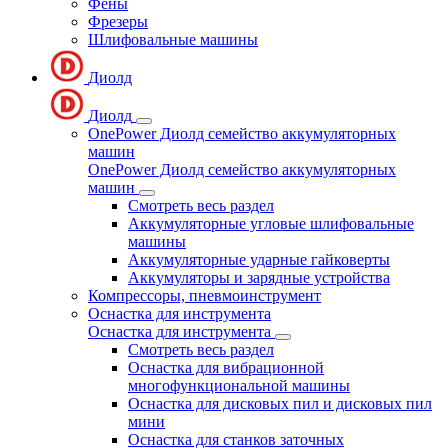
Фены
Фрезеры
Шлифовальные машины
Диолд
Диолд
OnePower Диолд семейство аккумуляторных
машин
OnePower Диолд семейство аккумуляторных
машин
Смотреть весь раздел
Аккумуляторные угловые шлифовальные
машины
Аккумуляторные ударные гайковерты
Аккумуляторы и зарядные устройства
Компрессоры, пневмоинструмент
Оснастка для инструмента
Оснастка для инструмента
Смотреть весь раздел
Оснастка для вибрационной
многофункциональной машины
Оснастка для дисковых пил и дисковых пил
мини
Оснастка для станков заточных