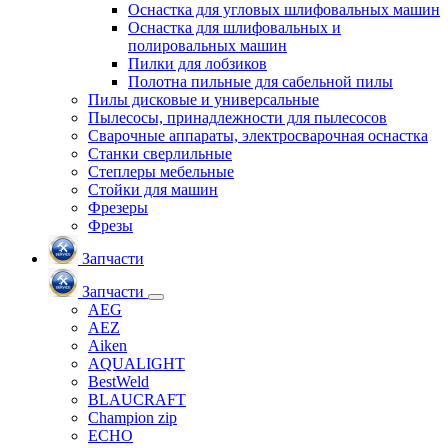
Оснастка для угловых шлифовальных машин
Оснастка для шлифовальных и
полировальных машин
Пилки для лобзиков
Полотна пильные для сабельной пилы
Пилы дисковые и универсальные
Пылесосы, принадлежности для пылесосов
Сварочные аппараты, электросварочная оснастка
Станки сверлильные
Степлеры мебельные
Стойки для машин
Фрезеры
Фрезы
Запчасти
Запчасти
AEG
AEZ
Aiken
AQUALIGHT
BestWeld
BLAUCRAFT
Champion zip
ECHO