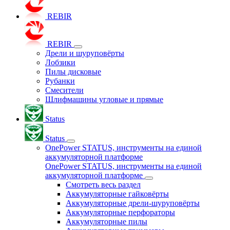
REBIR
REBIR
Дрели и шуруповёрты
Лобзики
Пилы дисковые
Рубанки
Смесители
Шлифмашины угловые и прямые
Status
Status
OnePower STATUS, инструменты на единой
аккумуляторной платформе
OnePower STATUS, инструменты на единой
аккумуляторной платформе
Смотреть весь раздел
Аккумуляторные гайковёрты
Аккумуляторные дрели-шуруповёрты
Аккумуляторные перфораторы
Аккумуляторные пилы