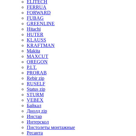
ELITECH
FERRUA
FORWARD
FUBAG
GREENLINE
Hitachi
HUTER
KLAUSS
KRAFTMAN
Makita
MAXCUT
OREGON
P.I.T.
PRORAB
Rebir zip
RUSELF
Status zip
STURM
VEBEX
Байкал
Диолд zip
Инстар
Интерскол
Пистолеты монтажные
Ресанта