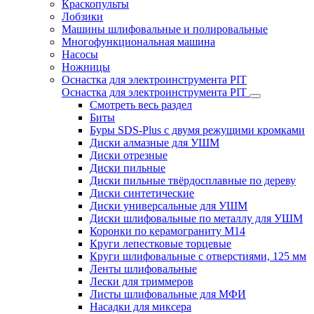
Краскопульты
Лобзики
Машины шлифовальные и полировальные
Многофункциональная машина
Насосы
Ножницы
Оснастка для электроинструмента PIT
Оснастка для электроинструмента PIT
Смотреть весь раздел
Биты
Буры SDS-Plus c двумя режущими кромками
Диски алмазные для УШМ
Диски отрезные
Диски пильные
Диски пильные твёрдосплавные по дереву
Диски синтетические
Диски универсальные для УШМ
Диски шлифовальные по металлу для УШМ
Коронки по керамограниту M14
Круги лепестковые торцевые
Круги шлифовальные с отверстиями, 125 мм
Ленты шлифовальные
Лески для триммеров
Листы шлифовальные для МФИ
Насадки для миксера