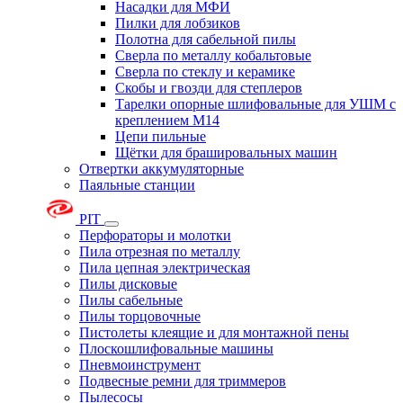
Насадки для МФИ
Пилки для лобзиков
Полотна для сабельной пилы
Сверла по металлу кобальтовые
Сверла по стеклу и керамике
Скобы и гвозди для степлеров
Тарелки опорные шлифовальные для УШМ с
креплением М14
Цепи пильные
Щётки для брашировальных машин
Отвертки аккумуляторные
Паяльные станции
PIT
Перфораторы и молотки
Пила отрезная по металлу
Пила цепная электрическая
Пилы дисковые
Пилы сабельные
Пилы торцовочные
Пистолеты клеящие и для монтажной пены
Плоскошлифовальные машины
Пневмоинструмент
Подвесные ремни для триммеров
Пылесосы