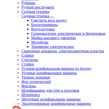
Рубанки
Ручной инструмент
Садовая техника
Садовая техника
Смотреть весь раздел
Бензотриммеры
Воздуходувки
Газонокосилки электрические и бензиновые
Мойки высокого давления
Мотобуры
Триммеры электрические
Сварочные аппараты, электросварочная оснастка
Станки
Степлеры
Стойки
Угловая шлифовальная машина по бетону
Угловые шлифовальные машины
Уровни лазерные
Фен технический
Фрезеры
Шлифмашина для стен и потолков
Штроборез
Щеточные шлифовальные машины
Эксцентриковые шлифовальные машины