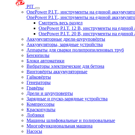
PIT
OnePower P.I.T., инструменты на единой аккумуля
OnePower P.I.T., инструменты на единой аккумуля
Смотреть весь раздел
OnePower P.I.T. 12 В, инструменты на едино
OnePower P.I.T. 20 В, инструменты на едино
Аккумуляторные дрели-шуруповёрты
Аккумуляторы, зарядные устройства
Аппараты для сварки полипропиленовых труб
Бензопилы
Блоки автоматики
Вибраторы электрические для бетона
Винтовёрты аккумуляторные
Гайковёрты
Генераторы
Гравёры
Дрели и шуруповерты
Зарядные и пуско-зарядные устройства
Компрессоры
Краскопульты
Лобзики
Машины шлифовальные и полировальные
Многофункциональная машина
Насосы