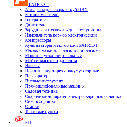
PATRIOT
Аппараты для сварки труб ПВХ
Бетоносмесители
Генераторы
Двигатели
Зарядные и пуско-зарядные устройства
Измельчитель кормов электрический
Компрессоры
Культиваторы и мотоблоки PATRIOT
Масла, смазки для бензопил и бензокос
Машины углошлифовальные
Мойки высокого давления
Насосы
Ножницы-кусторезы аккумуляторные
Перфораторы
Пневмоинструмент
Прямошлифовальные машины
Садовая техника
Сварочные аппараты, электросварочная оснастка
Снегоуборщики
Станки
Тепловые пушки
PIT