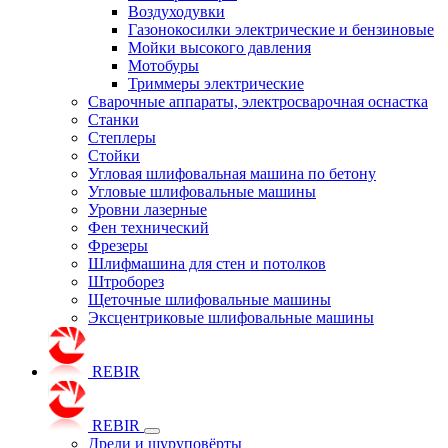
Воздуходувки
Газонокосилки электрические и бензиновые
Мойки высокого давления
Мотобуры
Триммеры электрические
Сварочные аппараты, электросварочная оснастка
Станки
Степлеры
Стойки
Угловая шлифовальная машина по бетону
Угловые шлифовальные машины
Уровни лазерные
Фен технический
Фрезеры
Шлифмашина для стен и потолков
Штроборез
Щеточные шлифовальные машины
Эксцентриковые шлифовальные машины
REBIR
REBIR
Дрели и шуруповёрты