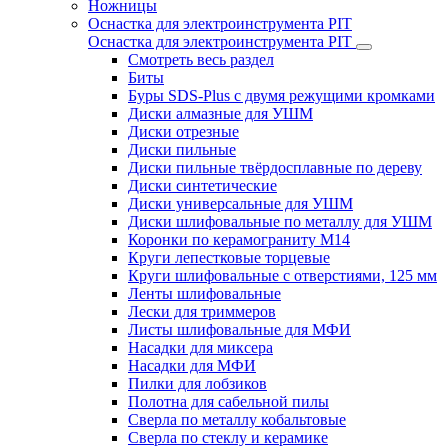
Ножницы
Оснастка для электроинструмента PIT
Оснастка для электроинструмента PIT
Смотреть весь раздел
Биты
Буры SDS-Plus c двумя режущими кромками
Диски алмазные для УШМ
Диски отрезные
Диски пильные
Диски пильные твёрдосплавные по дереву
Диски синтетические
Диски универсальные для УШМ
Диски шлифовальные по металлу для УШМ
Коронки по керамограниту M14
Круги лепестковые торцевые
Круги шлифовальные с отверстиями, 125 мм
Ленты шлифовальные
Лески для триммеров
Листы шлифовальные для МФИ
Насадки для миксера
Насадки для МФИ
Пилки для лобзиков
Полотна для сабельной пилы
Сверла по металлу кобальтовые
Сверла по стеклу и керамике