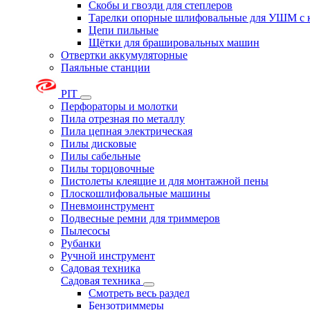
Скобы и гвозди для степлеров
Тарелки опорные шлифовальные для УШМ с 
Цепи пильные
Щётки для брашировальных машин
Отвертки аккумуляторные
Паяльные станции
PIT
Перфораторы и молотки
Пила отрезная по металлу
Пила цепная электрическая
Пилы дисковые
Пилы сабельные
Пилы торцовочные
Пистолеты клеящие и для монтажной пены
Плоскошлифовальные машины
Пневмоинструмент
Подвесные ремни для триммеров
Пылесосы
Рубанки
Ручной инструмент
Садовая техника
Садовая техника
Смотреть весь раздел
Бензотриммеры