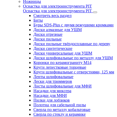
Ножницы
Оснастка для электроинструмента PIT
Оснастка для электроинструмента PIT
Смотреть весь раздел
Биты
Буры SDS-Plus c двумя режущими кромками
Диски алмазные для УШМ
Диски отрезные
Диски пильные
Диски пильные твёрдосплавные по дереву
Диски синтетические
Диски универсальные для УШМ
Диски шлифовальные по металлу для УШМ
Коронки по керамограниту M14
Круги лепестковые торцевые
Круги шлифовальные с отверстиями, 125 мм
Ленты шлифовальные
Лески для триммеров
Листы шлифовальные для МФИ
Насадки для миксера
Насадки для МФИ
Пилки для лобзиков
Полотна для сабельной пилы
Сверла по металлу кобальтовые
Сверла по стеклу и керамике