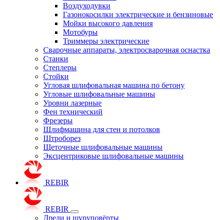
Воздуходувки
Газонокосилки электрические и бензиновые
Мойки высокого давления
Мотобуры
Триммеры электрические
Сварочные аппараты, электросварочная оснастка
Станки
Степлеры
Стойки
Угловая шлифовальная машина по бетону
Угловые шлифовальные машины
Уровни лазерные
Фен технический
Фрезеры
Шлифмашина для стен и потолков
Штроборез
Щеточные шлифовальные машины
Эксцентриковые шлифовальные машины
REBIR
REBIR
Дрели и шуруповёрты