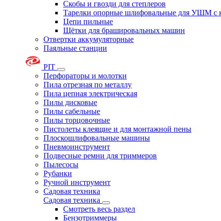
Скобы и гвозди для степлеров
Тарелки опорные шлифовальные для УШМ с 
Цепи пильные
Щётки для брашировальных машин
Отвертки аккумуляторные
Паяльные станции
PIT
Перфораторы и молотки
Пила отрезная по металлу
Пила цепная электрическая
Пилы дисковые
Пилы сабельные
Пилы торцовочные
Пистолеты клеящие и для монтажной пены
Плоскошлифовальные машины
Пневмоинструмент
Подвесные ремни для триммеров
Пылесосы
Рубанки
Ручной инструмент
Садовая техника
Садовая техника
Смотреть весь раздел
Бензотриммеры