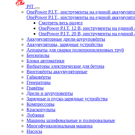
PIT
OnePower P.I.T., инструменты на единой аккумуля
OnePower P.I.T., инструменты на единой аккумуля
Смотреть весь раздел
OnePower P.I.T. 12 В, инструменты на едино
OnePower P.I.T. 20 В, инструменты на едино
Аккумуляторные дрели-шуруповёрты
Аккумуляторы, зарядные устройства
Аппараты для сварки полипропиленовых труб
Бензопилы
Блоки автоматики
Вибраторы электрические для бетона
Винтовёрты аккумуляторные
Гайковёрты
Генераторы
Гравёры
Дрели и шуруповерты
Зарядные и пуско-зарядные устройства
Компрессоры
Краскопульты
Лобзики
Машины шлифовальные и полировальные
Многофункциональная машина
Насосы