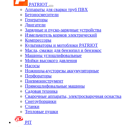
PATRIOT
Аппараты для сварки труб ПВХ
Бетоносмесители
Генераторы
Двигатели
Зарядные и пуско-зарядные устройства
Измельчитель кормов электрический
Компрессоры
Культиваторы и мотоблоки PATRIOT
Масла, смазки для бензопил и бензокос
Машины углошлифовальные
Мойки высокого давления
Насосы
Ножницы-кусторезы аккумуляторные
Перфораторы
Пневмоинструмент
Прямошлифовальные машины
Садовая техника
Сварочные аппараты, электросварочная оснастка
Снегоуборщики
Станки
Тепловые пушки
PIT