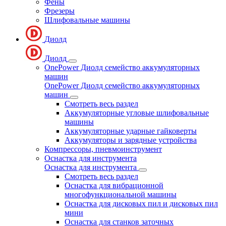
Фены
Фрезеры
Шлифовальные машины
Диолд
Диолд
OnePower Диолд семейство аккумуляторных
машин
OnePower Диолд семейство аккумуляторных
машин
Смотреть весь раздел
Аккумуляторные угловые шлифовальные
машины
Аккумуляторные ударные гайковерты
Аккумуляторы и зарядные устройства
Компрессоры, пневмоинструмент
Оснастка для инструмента
Оснастка для инструмента
Смотреть весь раздел
Оснастка для вибрационной
многофункциональной машины
Оснастка для дисковых пил и дисковых пил
мини
Оснастка для станков заточных