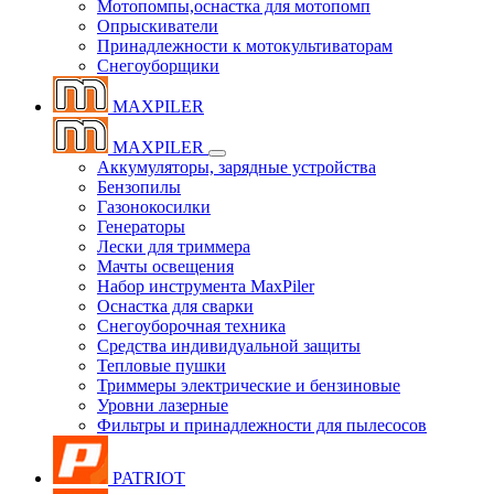
Мотопомпы,оснастка для мотопомп
Опрыскиватели
Принадлежности к мотокультиваторам
Снегоуборщики
MAXPILER
MAXPILER
Аккумуляторы, зарядные устройства
Бензопилы
Газонокосилки
Генераторы
Лески для триммера
Мачты освещения
Набор инструмента MaxPiler
Оснастка для сварки
Снегоуборочная техника
Средства индивидуальной защиты
Тепловые пушки
Триммеры электрические и бензиновые
Уровни лазерные
Фильтры и принадлежности для пылесосов
PATRIOT