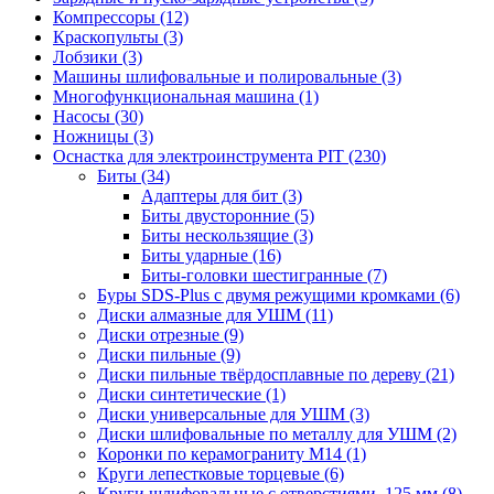
Компрессоры
(12)
Краскопульты
(3)
Лобзики
(3)
Машины шлифовальные и полировальные
(3)
Многофункциональная машина
(1)
Насосы
(30)
Ножницы
(3)
Оснастка для электроинструмента PIT
(230)
Биты
(34)
Адаптеры для бит
(3)
Биты двусторонние
(5)
Биты нескользящие
(3)
Биты ударные
(16)
Биты-головки шестигранные
(7)
Буры SDS-Plus c двумя режущими кромками
(6)
Диски алмазные для УШМ
(11)
Диски отрезные
(9)
Диски пильные
(9)
Диски пильные твёрдосплавные по дереву
(21)
Диски синтетические
(1)
Диски универсальные для УШМ
(3)
Диски шлифовальные по металлу для УШМ
(2)
Коронки по керамограниту M14
(1)
Круги лепестковые торцевые
(6)
Круги шлифовальные с отверстиями, 125 мм
(8)