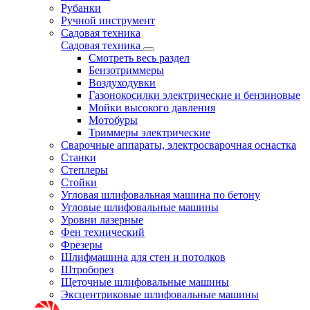
Рубанки
Ручной инструмент
Садовая техника
Садовая техника
Смотреть весь раздел
Бензотриммеры
Воздуходувки
Газонокосилки электрические и бензиновые
Мойки высокого давления
Мотобуры
Триммеры электрические
Сварочные аппараты, электросварочная оснастка
Станки
Степлеры
Стойки
Угловая шлифовальная машина по бетону
Угловые шлифовальные машины
Уровни лазерные
Фен технический
Фрезеры
Шлифмашина для стен и потолков
Штроборез
Щеточные шлифовальные машины
Эксцентриковые шлифовальные машины