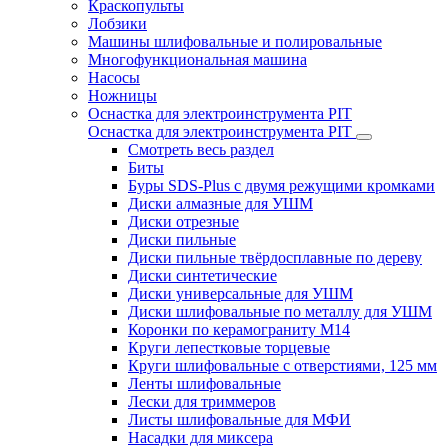
Краскопульты
Лобзики
Машины шлифовальные и полировальные
Многофункциональная машина
Насосы
Ножницы
Оснастка для электроинструмента PIT
Оснастка для электроинструмента PIT
Смотреть весь раздел
Биты
Буры SDS-Plus c двумя режущими кромками
Диски алмазные для УШМ
Диски отрезные
Диски пильные
Диски пильные твёрдосплавные по дереву
Диски синтетические
Диски универсальные для УШМ
Диски шлифовальные по металлу для УШМ
Коронки по керамограниту M14
Круги лепестковые торцевые
Круги шлифовальные с отверстиями, 125 мм
Ленты шлифовальные
Лески для триммеров
Листы шлифовальные для МФИ
Насадки для миксера