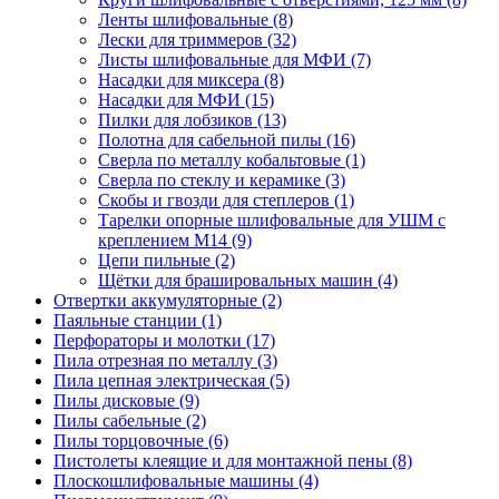
Ленты шлифовальные
(8)
Лески для триммеров
(32)
Листы шлифовальные для МФИ
(7)
Насадки для миксера
(8)
Насадки для МФИ
(15)
Пилки для лобзиков
(13)
Полотна для сабельной пилы
(16)
Сверла по металлу кобальтовые
(1)
Сверла по стеклу и керамике
(3)
Скобы и гвозди для степлеров
(1)
Тарелки опорные шлифовальные для УШМ с
креплением М14
(9)
Цепи пильные
(2)
Щётки для брашировальных машин
(4)
Отвертки аккумуляторные
(2)
Паяльные станции
(1)
Перфораторы и молотки
(17)
Пила отрезная по металлу
(3)
Пила цепная электрическая
(5)
Пилы дисковые
(9)
Пилы сабельные
(2)
Пилы торцовочные
(6)
Пистолеты клеящие и для монтажной пены
(8)
Плоскошлифовальные машины
(4)