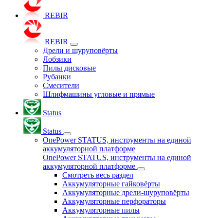
REBIR
REBIR
Дрели и шуруповёрты
Лобзики
Пилы дисковые
Рубанки
Смесители
Шлифмашины угловые и прямые
Status
Status
OnePower STATUS, инструменты на единой
аккумуляторной платформе
OnePower STATUS, инструменты на единой
аккумуляторной платформе
Смотреть весь раздел
Аккумуляторные гайковёрты
Аккумуляторные дрели-шуруповёрты
Аккумуляторные перфораторы
Аккумуляторные пилы