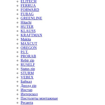
ELITECH
FERRUA
FORWARD
FUBAG
GREENLINE
Hitachi
HUTER
KLAUSS
KRAFTMAN
Makita
MAXCUT
OREGON
P.I.T.
PRORAB
Rebir zip
RUSELF
Status zip
STURM
VEBEX
Байкал
Диолд zip
Инстар
Интерскол
Пистолеты монтажные
Ресанта