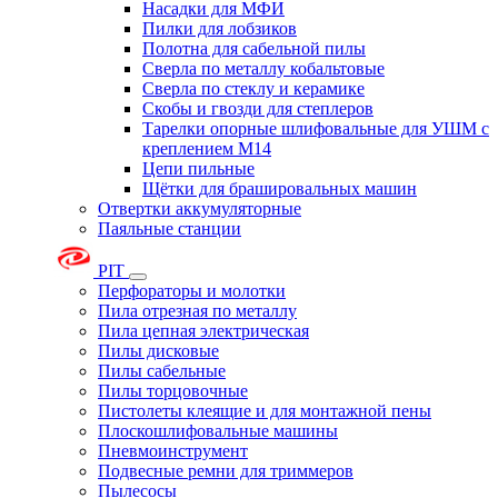
Насадки для МФИ
Пилки для лобзиков
Полотна для сабельной пилы
Сверла по металлу кобальтовые
Сверла по стеклу и керамике
Скобы и гвозди для степлеров
Тарелки опорные шлифовальные для УШМ с
креплением М14
Цепи пильные
Щётки для брашировальных машин
Отвертки аккумуляторные
Паяльные станции
PIT
Перфораторы и молотки
Пила отрезная по металлу
Пила цепная электрическая
Пилы дисковые
Пилы сабельные
Пилы торцовочные
Пистолеты клеящие и для монтажной пены
Плоскошлифовальные машины
Пневмоинструмент
Подвесные ремни для триммеров
Пылесосы