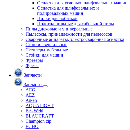
Оснастка для угловых шлифовальных машин
Оснастка для шлифовальных и
полировальных машин
Пилки для лобзиков
Полотна пильные для сабельной пилы
Пилы дисковые и универсальные
Пылесосы, принадлежности для пылесосов
Сварочные аппараты, электросварочная оснастка
Станки сверлильные
Степлеры мебельные
Стойки для машин
Фрезеры
Фрезы
Запчасти
Запчасти
AEG
AEZ
Aiken
AQUALIGHT
BestWeld
BLAUCRAFT
Champion zip
ECHO