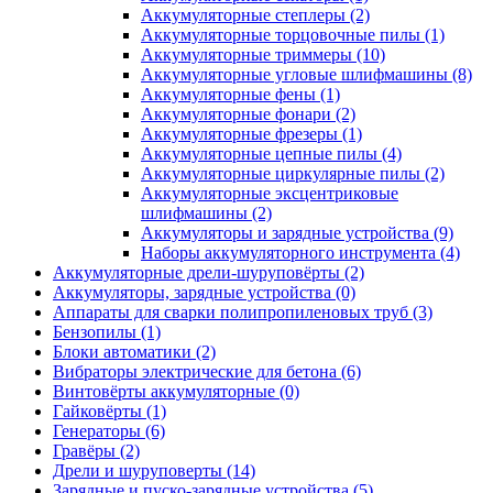
Аккумуляторные степлеры
(2)
Аккумуляторные торцовочные пилы
(1)
Аккумуляторные триммеры
(10)
Аккумуляторные угловые шлифмашины
(8)
Аккумуляторные фены
(1)
Аккумуляторные фонари
(2)
Аккумуляторные фрезеры
(1)
Аккумуляторные цепные пилы
(4)
Аккумуляторные циркулярные пилы
(2)
Аккумуляторные эксцентриковые
шлифмашины
(2)
Аккумуляторы и зарядные устройства
(9)
Наборы аккумуляторного инструмента
(4)
Аккумуляторные дрели-шуруповёрты
(2)
Аккумуляторы, зарядные устройства
(0)
Аппараты для сварки полипропиленовых труб
(3)
Бензопилы
(1)
Блоки автоматики
(2)
Вибраторы электрические для бетона
(6)
Винтовёрты аккумуляторные
(0)
Гайковёрты
(1)
Генераторы
(6)
Гравёры
(2)
Дрели и шуруповерты
(14)
Зарядные и пуско-зарядные устройства
(5)