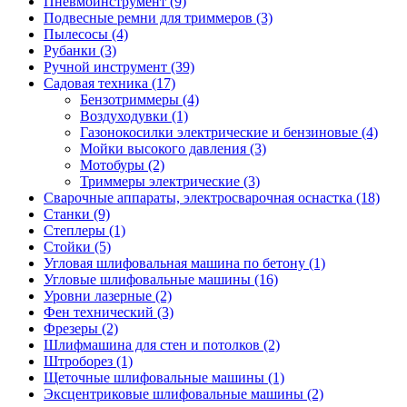
Пневмоинструмент
(9)
Подвесные ремни для триммеров
(3)
Пылесосы
(4)
Рубанки
(3)
Ручной инструмент
(39)
Садовая техника
(17)
Бензотриммеры
(4)
Воздуходувки
(1)
Газонокосилки электрические и бензиновые
(4)
Мойки высокого давления
(3)
Мотобуры
(2)
Триммеры электрические
(3)
Сварочные аппараты, электросварочная оснастка
(18)
Станки
(9)
Степлеры
(1)
Стойки
(5)
Угловая шлифовальная машина по бетону
(1)
Угловые шлифовальные машины
(16)
Уровни лазерные
(2)
Фен технический
(3)
Фрезеры
(2)
Шлифмашина для стен и потолков
(2)
Штроборез
(1)
Щеточные шлифовальные машины
(1)
Эксцентриковые шлифовальные машины
(2)