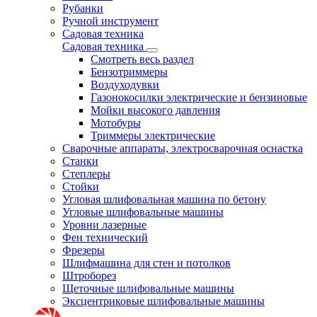
Рубанки
Ручной инструмент
Садовая техника
Садовая техника
Смотреть весь раздел
Бензотриммеры
Воздуходувки
Газонокосилки электрические и бензиновые
Мойки высокого давления
Мотобуры
Триммеры электрические
Сварочные аппараты, электросварочная оснастка
Станки
Степлеры
Стойки
Угловая шлифовальная машина по бетону
Угловые шлифовальные машины
Уровни лазерные
Фен технический
Фрезеры
Шлифмашина для стен и потолков
Штроборез
Щеточные шлифовальные машины
Эксцентриковые шлифовальные машины