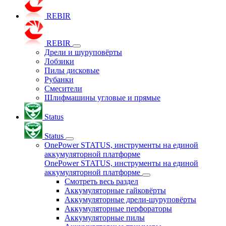
REBIR
REBIR
Дрели и шуруповёрты
Лобзики
Пилы дисковые
Рубанки
Смесители
Шлифмашины угловые и прямые
Status
Status
OnePower STATUS, инструменты на единой
аккумуляторной платформе
OnePower STATUS, инструменты на единой
аккумуляторной платформе
Смотреть весь раздел
Аккумуляторные гайковёрты
Аккумуляторные дрели-шуруповёрты
Аккумуляторные перфораторы
Аккумуляторные пилы