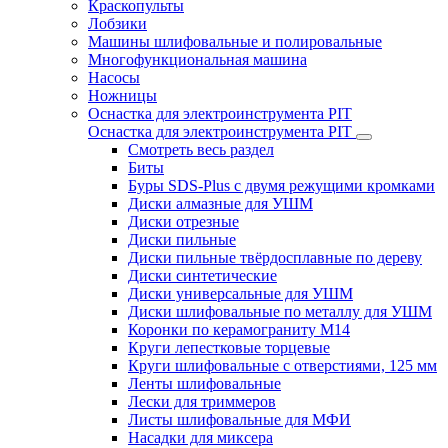
Краскопульты
Лобзики
Машины шлифовальные и полировальные
Многофункциональная машина
Насосы
Ножницы
Оснастка для электроинструмента PIT
Оснастка для электроинструмента PIT
Смотреть весь раздел
Биты
Буры SDS-Plus c двумя режущими кромками
Диски алмазные для УШМ
Диски отрезные
Диски пильные
Диски пильные твёрдосплавные по дереву
Диски синтетические
Диски универсальные для УШМ
Диски шлифовальные по металлу для УШМ
Коронки по керамограниту M14
Круги лепестковые торцевые
Круги шлифовальные с отверстиями, 125 мм
Ленты шлифовальные
Лески для триммеров
Листы шлифовальные для МФИ
Насадки для миксера