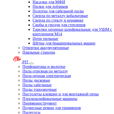
Насадки для МФИ
Пилки для лобзиков
Полотна для сабельной пилы
Сверла по металлу кобальтовые
Сверла по стеклу и керамике
Скобы и гвозди для степлеров
Тарелки опорные шлифовальные для УШМ с
креплением М14
Цепи пильные
Щётки для брашировальных машин
Отвертки аккумуляторные
Паяльные станции
PIT
Перфораторы и молотки
Пила отрезная по металлу
Пила цепная электрическая
Пилы дисковые
Пилы сабельные
Пилы торцовочные
Пистолеты клеящие и для монтажной пены
Плоскошлифовальные машины
Пневмоинструмент
Подвесные ремни для триммеров
Пылесосы