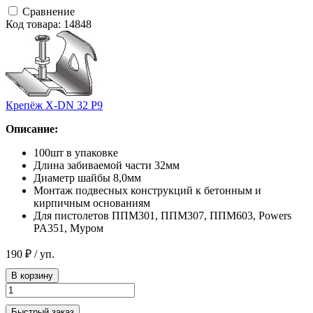
Сравнение
Код товара: 14848
Крепёж Х-DN 32 Р9
Описание:
100шт в упаковке
Длина забиваемой части 32мм
Диаметр шайбы 8,0мм
Монтаж подвесных конструкций к бетонным и
кирпичным основаниям
Для пистолетов ППМ301, ППМ307, ППМ603, Powers
PA351, Муром
190 ₽
/ уп.
В корзину
Быстрый заказ