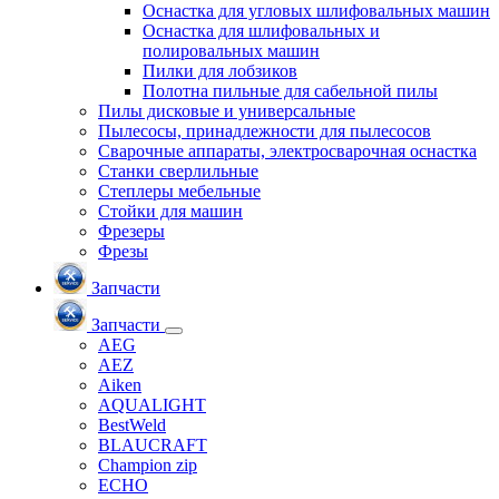
Оснастка для угловых шлифовальных машин
Оснастка для шлифовальных и
полировальных машин
Пилки для лобзиков
Полотна пильные для сабельной пилы
Пилы дисковые и универсальные
Пылесосы, принадлежности для пылесосов
Сварочные аппараты, электросварочная оснастка
Станки сверлильные
Степлеры мебельные
Стойки для машин
Фрезеры
Фрезы
Запчасти
Запчасти
AEG
AEZ
Aiken
AQUALIGHT
BestWeld
BLAUCRAFT
Champion zip
ECHO