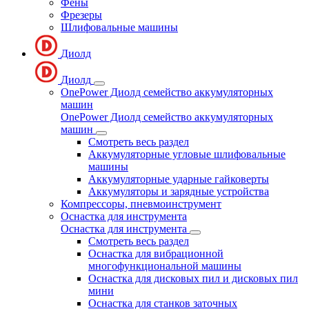
Фены
Фрезеры
Шлифовальные машины
Диолд
Диолд
OnePower Диолд семейство аккумуляторных
машин
OnePower Диолд семейство аккумуляторных
машин
Смотреть весь раздел
Аккумуляторные угловые шлифовальные
машины
Аккумуляторные ударные гайковерты
Аккумуляторы и зарядные устройства
Компрессоры, пневмоинструмент
Оснастка для инструмента
Оснастка для инструмента
Смотреть весь раздел
Оснастка для вибрационной
многофункциональной машины
Оснастка для дисковых пил и дисковых пил
мини
Оснастка для станков заточных