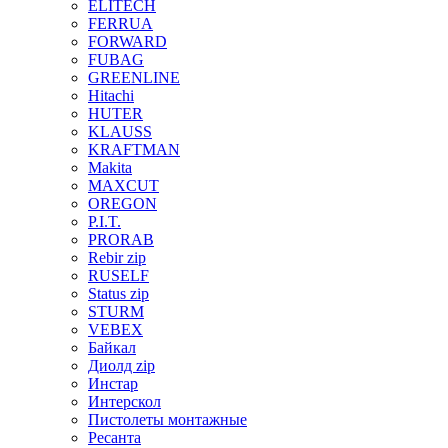
ELITECH
FERRUA
FORWARD
FUBAG
GREENLINE
Hitachi
HUTER
KLAUSS
KRAFTMAN
Makita
MAXCUT
OREGON
P.I.T.
PRORAB
Rebir zip
RUSELF
Status zip
STURM
VEBEX
Байкал
Диолд zip
Инстар
Интерскол
Пистолеты монтажные
Ресанта