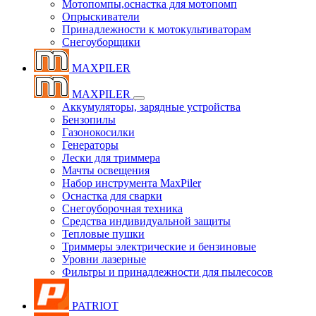
Мотопомпы,оснастка для мотопомп
Опрыскиватели
Принадлежности к мотокультиваторам
Снегоуборщики
MAXPILER
MAXPILER
Аккумуляторы, зарядные устройства
Бензопилы
Газонокосилки
Генераторы
Лески для триммера
Мачты освещения
Набор инструмента MaxPiler
Оснастка для сварки
Снегоуборочная техника
Средства индивидуальной защиты
Тепловые пушки
Триммеры электрические и бензиновые
Уровни лазерные
Фильтры и принадлежности для пылесосов
PATRIOT