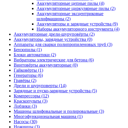
Аккумуляторные цепные пилы
(4)
Аккумуляторные циркулярные пилы
(2)
Аккумуляторные эксцентриковые
шлифмашины
(2)
Аккумуляторы и зарядные устройства
(9)
Наборы аккумуляторного инструмента
(4)
Аккумуляторные дрели-шуруповёрты
(2)
Аккумуляторы, зарядные устройства
(0)
Аппараты для сварки полипропиленовых труб
(3)
Бензопилы
(1)
Блоки автоматики
(2)
Вибраторы электрические для бетона
(6)
Винтовёрты аккумуляторные
(0)
Гайковёрты
(1)
Генераторы
(6)
Гравёры
(2)
Дрели и шуруповерты
(14)
Зарядные и пуско-зарядные устройства
(5)
Компрессоры
(12)
Краскопульты
(3)
Лобзики
(3)
Машины шлифовальные и полировальные
(3)
Многофункциональная машина
(1)
Насосы
(30)
Ножницы
(3)