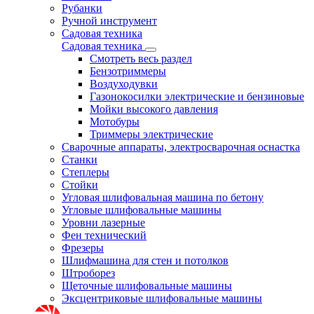
Рубанки
Ручной инструмент
Садовая техника
Садовая техника
Смотреть весь раздел
Бензотриммеры
Воздуходувки
Газонокосилки электрические и бензиновые
Мойки высокого давления
Мотобуры
Триммеры электрические
Сварочные аппараты, электросварочная оснастка
Станки
Степлеры
Стойки
Угловая шлифовальная машина по бетону
Угловые шлифовальные машины
Уровни лазерные
Фен технический
Фрезеры
Шлифмашина для стен и потолков
Штроборез
Щеточные шлифовальные машины
Эксцентриковые шлифовальные машины