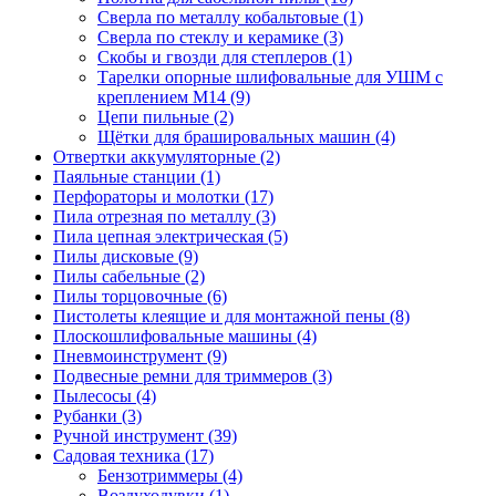
Сверла по металлу кобальтовые
(1)
Сверла по стеклу и керамике
(3)
Скобы и гвозди для степлеров
(1)
Тарелки опорные шлифовальные для УШМ с
креплением М14
(9)
Цепи пильные
(2)
Щётки для брашировальных машин
(4)
Отвертки аккумуляторные
(2)
Паяльные станции
(1)
Перфораторы и молотки
(17)
Пила отрезная по металлу
(3)
Пила цепная электрическая
(5)
Пилы дисковые
(9)
Пилы сабельные
(2)
Пилы торцовочные
(6)
Пистолеты клеящие и для монтажной пены
(8)
Плоскошлифовальные машины
(4)
Пневмоинструмент
(9)
Подвесные ремни для триммеров
(3)
Пылесосы
(4)
Рубанки
(3)
Ручной инструмент
(39)
Садовая техника
(17)
Бензотриммеры
(4)
Воздуходувки
(1)