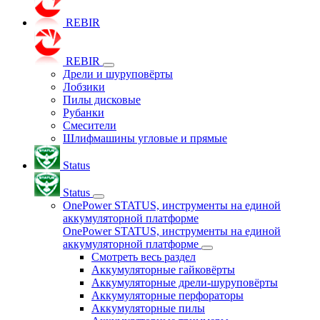
REBIR
REBIR
Дрели и шуруповёрты
Лобзики
Пилы дисковые
Рубанки
Смесители
Шлифмашины угловые и прямые
Status
Status
OnePower STATUS, инструменты на единой
аккумуляторной платформе
OnePower STATUS, инструменты на единой
аккумуляторной платформе
Смотреть весь раздел
Аккумуляторные гайковёрты
Аккумуляторные дрели-шуруповёрты
Аккумуляторные перфораторы
Аккумуляторные пилы