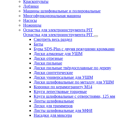
Краскопульты
Лобзики
Машины шлифовальные и полировальные
Многофункциональная машина
Насосы
Ножницы
Оснастка для электроинструмента PIT
Оснастка для электроинструмента PIT
Смотреть весь раздел
Биты
Буры SDS-Plus c двумя режущими кромками
Диски алмазные для УШМ
Диски отрезные
Диски пильные
Диски пильные твёрдосплавные по дереву
Диски синтетические
Диски универсальные для УШМ
Диски шлифовальные по металлу для УШМ
Коронки по керамограниту M14
Круги лепестковые торцевые
Круги шлифовальные с отверстиями, 125 мм
Ленты шлифовальные
Лески для триммеров
Листы шлифовальные для МФИ
Насадки для миксера