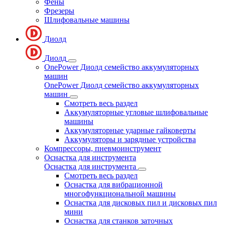
Фены
Фрезеры
Шлифовальные машины
Диолд
Диолд
OnePower Диолд семейство аккумуляторных
машин
OnePower Диолд семейство аккумуляторных
машин
Смотреть весь раздел
Аккумуляторные угловые шлифовальные
машины
Аккумуляторные ударные гайковерты
Аккумуляторы и зарядные устройства
Компрессоры, пневмоинструмент
Оснастка для инструмента
Оснастка для инструмента
Смотреть весь раздел
Оснастка для вибрационной
многофункциональной машины
Оснастка для дисковых пил и дисковых пил
мини
Оснастка для станков заточных