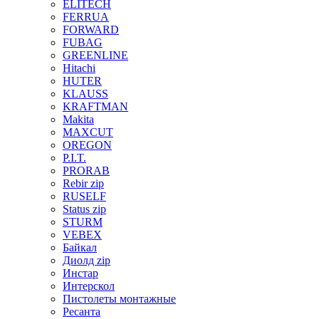
ELITECH
FERRUA
FORWARD
FUBAG
GREENLINE
Hitachi
HUTER
KLAUSS
KRAFTMAN
Makita
MAXCUT
OREGON
P.I.T.
PRORAB
Rebir zip
RUSELF
Status zip
STURM
VEBEX
Байкал
Диолд zip
Инстар
Интерскол
Пистолеты монтажные
Ресанта