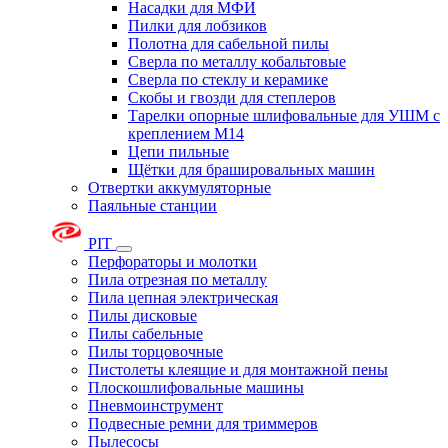
Насадки для МФИ
Пилки для лобзиков
Полотна для сабельной пилы
Сверла по металлу кобальтовые
Сверла по стеклу и керамике
Скобы и гвозди для степлеров
Тарелки опорные шлифовальные для УШМ с
креплением М14
Цепи пильные
Щётки для брашировальных машин
Отвертки аккумуляторные
Паяльные станции
PIT
Перфораторы и молотки
Пила отрезная по металлу
Пила цепная электрическая
Пилы дисковые
Пилы сабельные
Пилы торцовочные
Пистолеты клеящие и для монтажной пены
Плоскошлифовальные машины
Пневмоинструмент
Подвесные ремни для триммеров
Пылесосы