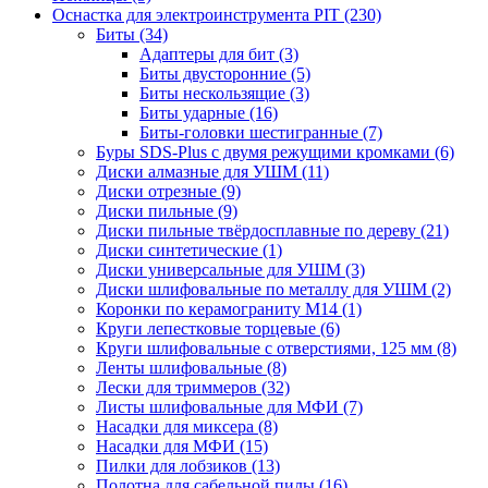
Оснастка для электроинструмента PIT
(230)
Биты
(34)
Адаптеры для бит
(3)
Биты двусторонние
(5)
Биты нескользящие
(3)
Биты ударные
(16)
Биты-головки шестигранные
(7)
Буры SDS-Plus c двумя режущими кромками
(6)
Диски алмазные для УШМ
(11)
Диски отрезные
(9)
Диски пильные
(9)
Диски пильные твёрдосплавные по дереву
(21)
Диски синтетические
(1)
Диски универсальные для УШМ
(3)
Диски шлифовальные по металлу для УШМ
(2)
Коронки по керамограниту M14
(1)
Круги лепестковые торцевые
(6)
Круги шлифовальные с отверстиями, 125 мм
(8)
Ленты шлифовальные
(8)
Лески для триммеров
(32)
Листы шлифовальные для МФИ
(7)
Насадки для миксера
(8)
Насадки для МФИ
(15)
Пилки для лобзиков
(13)
Полотна для сабельной пилы
(16)