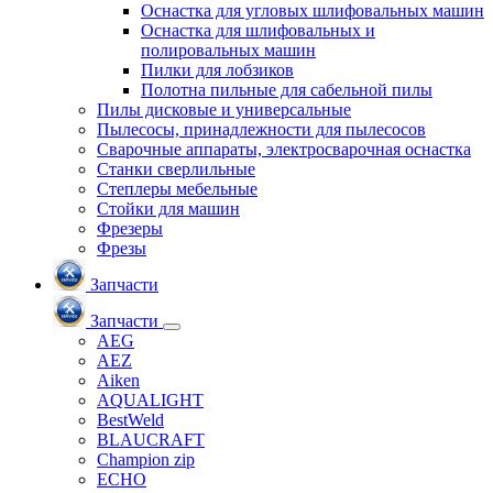
Оснастка для угловых шлифовальных машин
Оснастка для шлифовальных и
полировальных машин
Пилки для лобзиков
Полотна пильные для сабельной пилы
Пилы дисковые и универсальные
Пылесосы, принадлежности для пылесосов
Сварочные аппараты, электросварочная оснастка
Станки сверлильные
Степлеры мебельные
Стойки для машин
Фрезеры
Фрезы
Запчасти
Запчасти
AEG
AEZ
Aiken
AQUALIGHT
BestWeld
BLAUCRAFT
Champion zip
ECHO