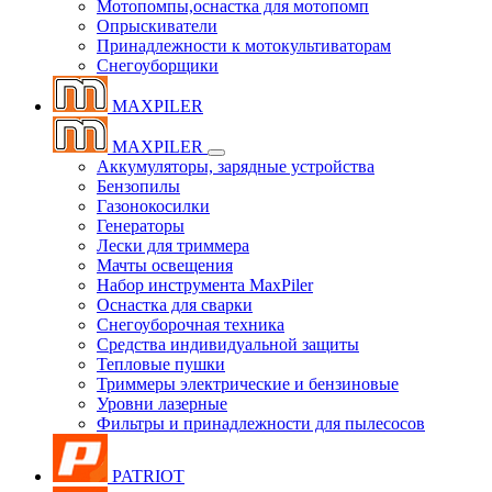
Мотопомпы,оснастка для мотопомп
Опрыскиватели
Принадлежности к мотокультиваторам
Снегоуборщики
MAXPILER
MAXPILER
Аккумуляторы, зарядные устройства
Бензопилы
Газонокосилки
Генераторы
Лески для триммера
Мачты освещения
Набор инструмента MaxPiler
Оснастка для сварки
Снегоуборочная техника
Средства индивидуальной защиты
Тепловые пушки
Триммеры электрические и бензиновые
Уровни лазерные
Фильтры и принадлежности для пылесосов
PATRIOT