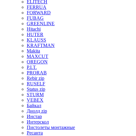
ELITECH
FERRUA
FORWARD
FUBAG
GREENLINE
Hitachi
HUTER
KLAUSS
KRAFTMAN
Makita
MAXCUT
OREGON
P.I.T.
PRORAB
Rebir zip
RUSELF
Status zip
STURM
VEBEX
Байкал
Диолд zip
Инстар
Интерскол
Пистолеты монтажные
Ресанта