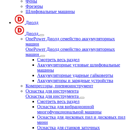
Фены
Фрезеры
Шлифовальные машины
Диолд
Диолд
OnePower Диолд семейство аккумуляторных
машин
OnePower Диолд семейство аккумуляторных
машин
Смотреть весь раздел
Аккумуляторные угловые шлифовальные
машины
Аккумуляторные ударные гайковерты
Аккумуляторы и зарядные устройства
Компрессоры, пневмоинструмент
Оснастка для инструмента
Оснастка для инструмента
Смотреть весь раздел
Оснастка для вибрационной
многофункциональной машины
Оснастка для дисковых пил и дисковых пил
мини
Оснастка для станков заточных