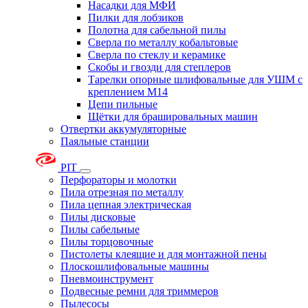
Насадки для МФИ
Пилки для лобзиков
Полотна для сабельной пилы
Сверла по металлу кобальтовые
Сверла по стеклу и керамике
Скобы и гвозди для степлеров
Тарелки опорные шлифовальные для УШМ с
креплением М14
Цепи пильные
Щётки для брашировальных машин
Отвертки аккумуляторные
Паяльные станции
PIT
Перфораторы и молотки
Пила отрезная по металлу
Пила цепная электрическая
Пилы дисковые
Пилы сабельные
Пилы торцовочные
Пистолеты клеящие и для монтажной пены
Плоскошлифовальные машины
Пневмоинструмент
Подвесные ремни для триммеров
Пылесосы