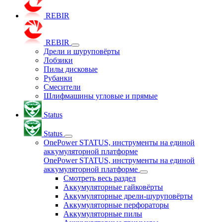
REBIR
REBIR
Дрели и шуруповёрты
Лобзики
Пилы дисковые
Рубанки
Смесители
Шлифмашины угловые и прямые
Status
Status
OnePower STATUS, инструменты на единой
аккумуляторной платформе
OnePower STATUS, инструменты на единой
аккумуляторной платформе
Смотреть весь раздел
Аккумуляторные гайковёрты
Аккумуляторные дрели-шуруповёрты
Аккумуляторные перфораторы
Аккумуляторные пилы