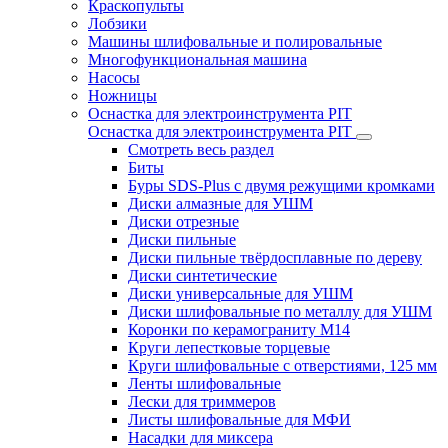
Краскопульты
Лобзики
Машины шлифовальные и полировальные
Многофункциональная машина
Насосы
Ножницы
Оснастка для электроинструмента PIT
Оснастка для электроинструмента PIT
Смотреть весь раздел
Биты
Буры SDS-Plus c двумя режущими кромками
Диски алмазные для УШМ
Диски отрезные
Диски пильные
Диски пильные твёрдосплавные по дереву
Диски синтетические
Диски универсальные для УШМ
Диски шлифовальные по металлу для УШМ
Коронки по керамограниту M14
Круги лепестковые торцевые
Круги шлифовальные с отверстиями, 125 мм
Ленты шлифовальные
Лески для триммеров
Листы шлифовальные для МФИ
Насадки для миксера