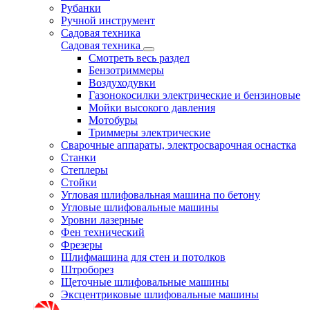
Рубанки
Ручной инструмент
Садовая техника
Садовая техника
Смотреть весь раздел
Бензотриммеры
Воздуходувки
Газонокосилки электрические и бензиновые
Мойки высокого давления
Мотобуры
Триммеры электрические
Сварочные аппараты, электросварочная оснастка
Станки
Степлеры
Стойки
Угловая шлифовальная машина по бетону
Угловые шлифовальные машины
Уровни лазерные
Фен технический
Фрезеры
Шлифмашина для стен и потолков
Штроборез
Щеточные шлифовальные машины
Эксцентриковые шлифовальные машины