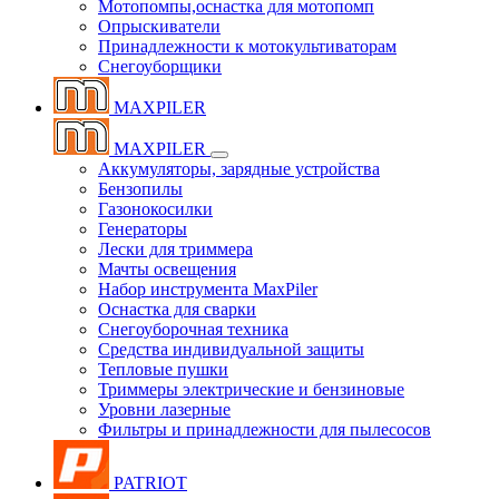
Мотопомпы,оснастка для мотопомп
Опрыскиватели
Принадлежности к мотокультиваторам
Снегоуборщики
MAXPILER
MAXPILER
Аккумуляторы, зарядные устройства
Бензопилы
Газонокосилки
Генераторы
Лески для триммера
Мачты освещения
Набор инструмента MaxPiler
Оснастка для сварки
Снегоуборочная техника
Средства индивидуальной защиты
Тепловые пушки
Триммеры электрические и бензиновые
Уровни лазерные
Фильтры и принадлежности для пылесосов
PATRIOT