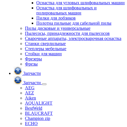
Оснастка для угловых шлифовальных машин
Оснастка для шлифовальных и
полировальных машин
Пилки для лобзиков
Полотна пильные для сабельной пилы
Пилы дисковые и универсальные
Пылесосы, принадлежности для пылесосов
Сварочные аппараты, электросварочная оснастка
Станки сверлильные
Степлеры мебельные
Стойки для машин
Фрезеры
Фрезы
Запчасти
Запчасти
AEG
AEZ
Aiken
AQUALIGHT
BestWeld
BLAUCRAFT
Champion zip
ECHO