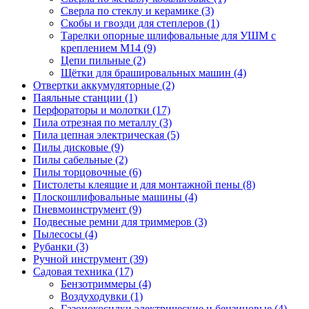
Сверла по стеклу и керамике
(3)
Скобы и гвозди для степлеров
(1)
Тарелки опорные шлифовальные для УШМ с
креплением М14
(9)
Цепи пильные
(2)
Щётки для брашировальных машин
(4)
Отвертки аккумуляторные
(2)
Паяльные станции
(1)
Перфораторы и молотки
(17)
Пила отрезная по металлу
(3)
Пила цепная электрическая
(5)
Пилы дисковые
(9)
Пилы сабельные
(2)
Пилы торцовочные
(6)
Пистолеты клеящие и для монтажной пены
(8)
Плоскошлифовальные машины
(4)
Пневмоинструмент
(9)
Подвесные ремни для триммеров
(3)
Пылесосы
(4)
Рубанки
(3)
Ручной инструмент
(39)
Садовая техника
(17)
Бензотриммеры
(4)
Воздуходувки
(1)
Газонокосилки электрические и бензиновые
(4)