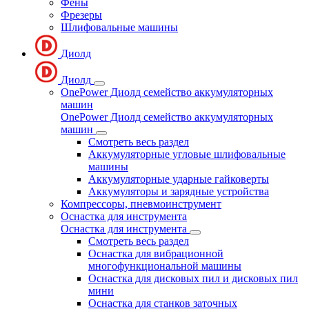
Фены
Фрезеры
Шлифовальные машины
Диолд
Диолд
OnePower Диолд семейство аккумуляторных
машин
OnePower Диолд семейство аккумуляторных
машин
Смотреть весь раздел
Аккумуляторные угловые шлифовальные
машины
Аккумуляторные ударные гайковерты
Аккумуляторы и зарядные устройства
Компрессоры, пневмоинструмент
Оснастка для инструмента
Оснастка для инструмента
Смотреть весь раздел
Оснастка для вибрационной
многофункциональной машины
Оснастка для дисковых пил и дисковых пил
мини
Оснастка для станков заточных