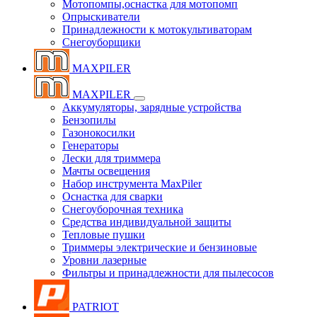
Мотопомпы,оснастка для мотопомп
Опрыскиватели
Принадлежности к мотокультиваторам
Снегоуборщики
MAXPILER
MAXPILER
Аккумуляторы, зарядные устройства
Бензопилы
Газонокосилки
Генераторы
Лески для триммера
Мачты освещения
Набор инструмента MaxPiler
Оснастка для сварки
Снегоуборочная техника
Средства индивидуальной защиты
Тепловые пушки
Триммеры электрические и бензиновые
Уровни лазерные
Фильтры и принадлежности для пылесосов
PATRIOT