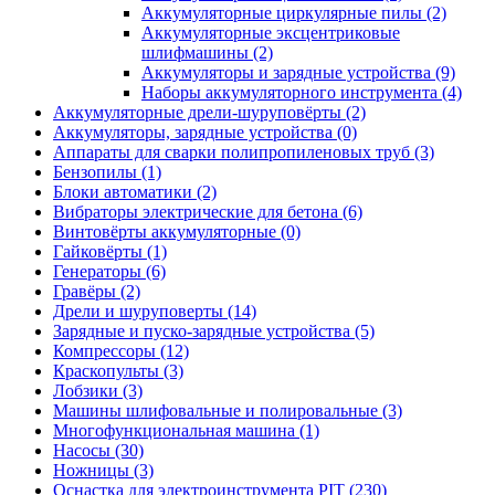
Аккумуляторные циркулярные пилы
(2)
Аккумуляторные эксцентриковые
шлифмашины
(2)
Аккумуляторы и зарядные устройства
(9)
Наборы аккумуляторного инструмента
(4)
Аккумуляторные дрели-шуруповёрты
(2)
Аккумуляторы, зарядные устройства
(0)
Аппараты для сварки полипропиленовых труб
(3)
Бензопилы
(1)
Блоки автоматики
(2)
Вибраторы электрические для бетона
(6)
Винтовёрты аккумуляторные
(0)
Гайковёрты
(1)
Генераторы
(6)
Гравёры
(2)
Дрели и шуруповерты
(14)
Зарядные и пуско-зарядные устройства
(5)
Компрессоры
(12)
Краскопульты
(3)
Лобзики
(3)
Машины шлифовальные и полировальные
(3)
Многофункциональная машина
(1)
Насосы
(30)
Ножницы
(3)
Оснастка для электроинструмента PIT
(230)