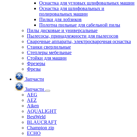
Оснастка для угловых шлифовальных машин
Оснастка для шлифовальных и
полировальных машин
Пилки для лобзиков
Полотна пильные для сабельной пилы
Пилы дисковые и универсальные
Пылесосы, принадлежности для пылесосов
Сварочные аппараты, электросварочная оснастка
Станки сверлильные
Степлеры мебельные
Стойки для машин
Фрезеры
Фрезы
Запчасти
Запчасти
AEG
AEZ
Aiken
AQUALIGHT
BestWeld
BLAUCRAFT
Champion zip
ECHO