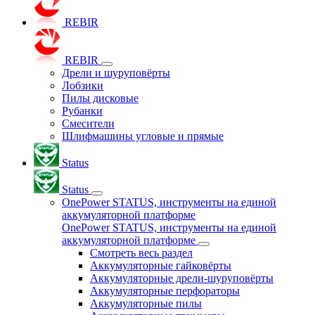
REBIR
REBIR
Дрели и шуруповёрты
Лобзики
Пилы дисковые
Рубанки
Смесители
Шлифмашины угловые и прямые
Status
Status
OnePower STATUS, инструменты на единой
аккумуляторной платформе
OnePower STATUS, инструменты на единой
аккумуляторной платформе
Смотреть весь раздел
Аккумуляторные гайковёрты
Аккумуляторные дрели-шуруповёрты
Аккумуляторные перфораторы
Аккумуляторные пилы