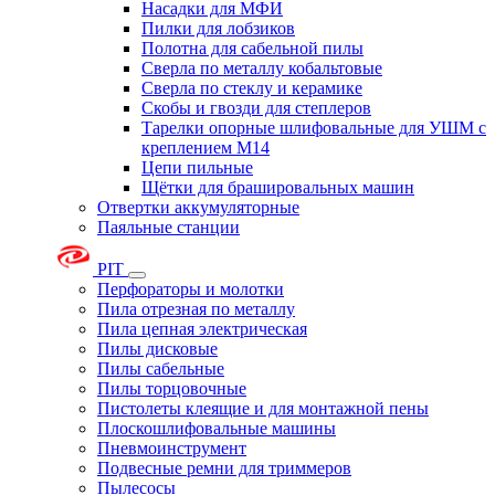
Насадки для МФИ
Пилки для лобзиков
Полотна для сабельной пилы
Сверла по металлу кобальтовые
Сверла по стеклу и керамике
Скобы и гвозди для степлеров
Тарелки опорные шлифовальные для УШМ с
креплением М14
Цепи пильные
Щётки для брашировальных машин
Отвертки аккумуляторные
Паяльные станции
PIT
Перфораторы и молотки
Пила отрезная по металлу
Пила цепная электрическая
Пилы дисковые
Пилы сабельные
Пилы торцовочные
Пистолеты клеящие и для монтажной пены
Плоскошлифовальные машины
Пневмоинструмент
Подвесные ремни для триммеров
Пылесосы