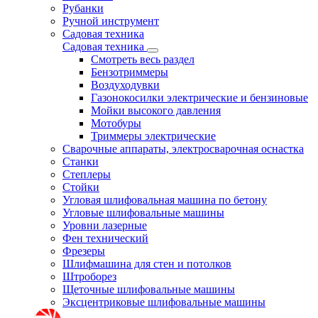
Рубанки
Ручной инструмент
Садовая техника
Садовая техника
Смотреть весь раздел
Бензотриммеры
Воздуходувки
Газонокосилки электрические и бензиновые
Мойки высокого давления
Мотобуры
Триммеры электрические
Сварочные аппараты, электросварочная оснастка
Станки
Степлеры
Стойки
Угловая шлифовальная машина по бетону
Угловые шлифовальные машины
Уровни лазерные
Фен технический
Фрезеры
Шлифмашина для стен и потолков
Штроборез
Щеточные шлифовальные машины
Эксцентриковые шлифовальные машины