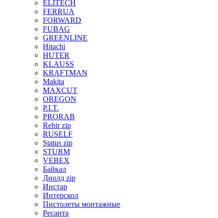
ELITECH
FERRUA
FORWARD
FUBAG
GREENLINE
Hitachi
HUTER
KLAUSS
KRAFTMAN
Makita
MAXCUT
OREGON
P.I.T.
PRORAB
Rebir zip
RUSELF
Status zip
STURM
VEBEX
Байкал
Диолд zip
Инстар
Интерскол
Пистолеты монтажные
Ресанта