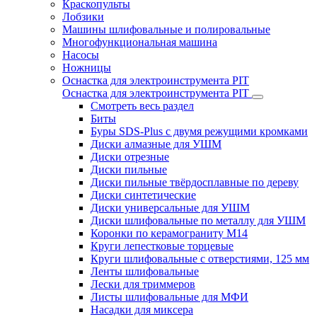
Краскопульты
Лобзики
Машины шлифовальные и полировальные
Многофункциональная машина
Насосы
Ножницы
Оснастка для электроинструмента PIT
Оснастка для электроинструмента PIT
Смотреть весь раздел
Биты
Буры SDS-Plus c двумя режущими кромками
Диски алмазные для УШМ
Диски отрезные
Диски пильные
Диски пильные твёрдосплавные по дереву
Диски синтетические
Диски универсальные для УШМ
Диски шлифовальные по металлу для УШМ
Коронки по керамограниту M14
Круги лепестковые торцевые
Круги шлифовальные с отверстиями, 125 мм
Ленты шлифовальные
Лески для триммеров
Листы шлифовальные для МФИ
Насадки для миксера