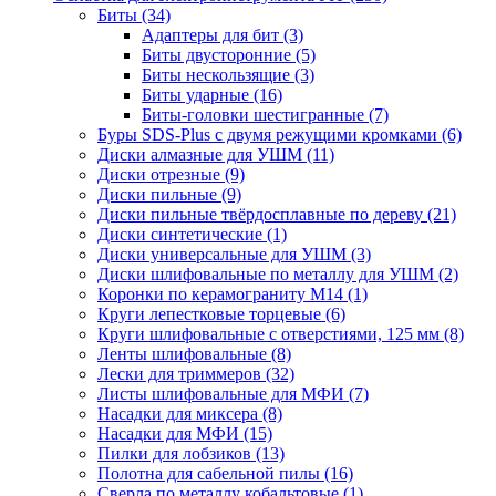
Биты
(34)
Адаптеры для бит
(3)
Биты двусторонние
(5)
Биты нескользящие
(3)
Биты ударные
(16)
Биты-головки шестигранные
(7)
Буры SDS-Plus c двумя режущими кромками
(6)
Диски алмазные для УШМ
(11)
Диски отрезные
(9)
Диски пильные
(9)
Диски пильные твёрдосплавные по дереву
(21)
Диски синтетические
(1)
Диски универсальные для УШМ
(3)
Диски шлифовальные по металлу для УШМ
(2)
Коронки по керамограниту M14
(1)
Круги лепестковые торцевые
(6)
Круги шлифовальные с отверстиями, 125 мм
(8)
Ленты шлифовальные
(8)
Лески для триммеров
(32)
Листы шлифовальные для МФИ
(7)
Насадки для миксера
(8)
Насадки для МФИ
(15)
Пилки для лобзиков
(13)
Полотна для сабельной пилы
(16)
Сверла по металлу кобальтовые
(1)